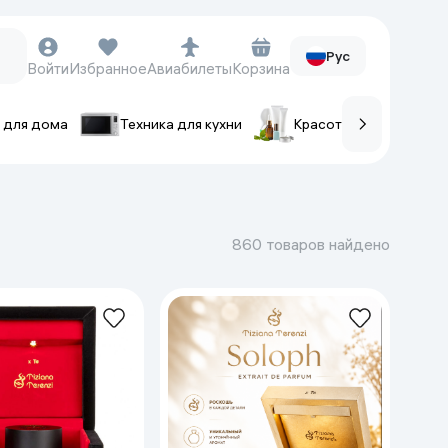
Рус
Войти
Избранное
Авиабилеты
Корзина
 для дома
Техника для кухни
Красота и уход
ов
Часы и аксессуары
Смарт-часы
860 товаров найдено
Наручные часы
Умные кольца
Фитнес-браслеты
Ремешки для часов
Фотоаппараты и видеокамеры
Фотоаппараты
Экшен-камеры