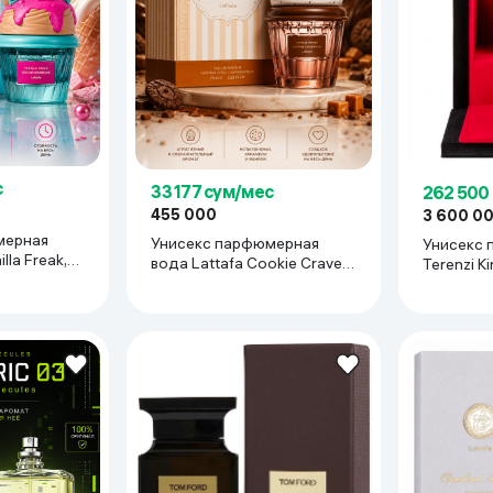
ьной реальности
с
33 177 сум/мес
262 500
455 000
3 600 0
мерная
Унисекс парфюмерная
Унисекс 
lla Freak,
вода Lattafa Cookie Crave,
Terenzi K
75 мл
мл