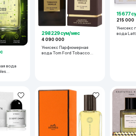
15 677 с
215 000
Унисекс 
298 229 сум/мес
вода Latt
100 мл
4 090 000
Унисекс Парфюмерная
ес
вода Tom Ford Tobacco
Vanille, 100 мл
ная вода
les
0 мл