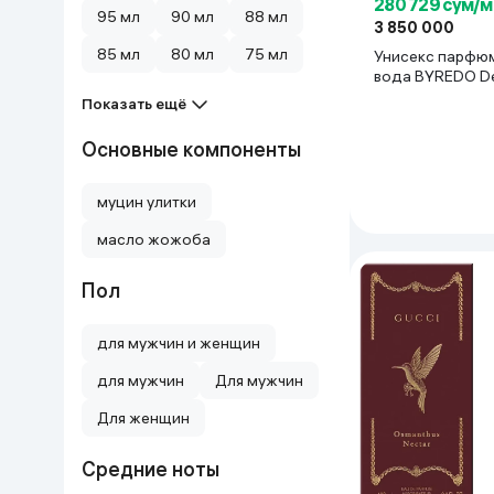
280 729 сум/м
95 мл
90 мл
88 мл
3 850 000
85 мл
80 мл
75 мл
Унисекс парфю
вода BYREDO De
100 мл
Показать ещё
Основные компоненты
муцин улитки
масло жожоба
Пол
для мужчин и женщин
для мужчин
Для мужчин
Для женщин
Средние ноты