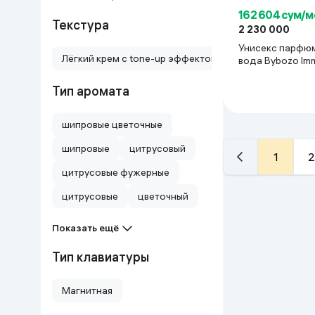
162 604 сум/м
Текстура
2 230 000
Унисекс парфю
Лёгкий крем с tone-up эффектом
вода Bybozo Imm
Тип аромата
шипровые цветочные
шипровые
цитрусовый
1
2
цитрусовые фужерные
цитрусовые
цветочный
Показать ещё
Тип клавиатуры
Магнитная