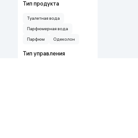
Тип продукта
Туалетная вода
Парфюмерная вода
Парфюм
Одеколон
Тип управления
электронно‑механическое
Сервис
Документы
Продавайте на alif shop!
Общие условия пр
Рассрочка в Исламе
Устав