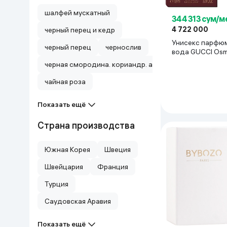
шалфей мускатный
344 313 сум/м
4 722 000
черный перец и кедр
Унисекс парфю
черный перец
чернослив
вода GUCCI Os
Nectar, 100 мл
черная смородина. кориандр. абрикос. базилик
чайная роза
Показать ещё
Страна производства
Южная Корея
Швеция
Швейцария
Франция
Турция
Саудовская Аравия
Показать ещё