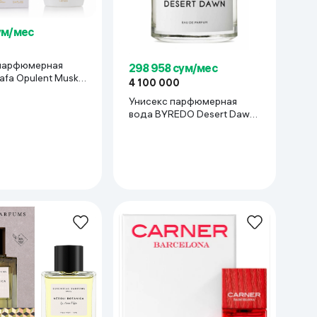
ум/мес
парфюмерная
298 958 сум/мес
afa Opulent Musk,
4 100 000
Унисекс парфюмерная
вода BYREDO Desert Dawn,
100 мл