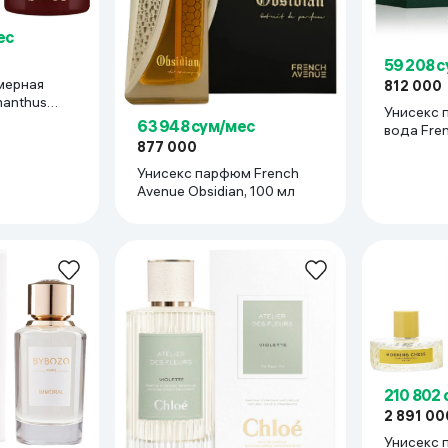
ес
59 208 
мерная
812 000
manthus
Унисекс 
63 948 сум/мес
вода Fre
877 000
Falcon, 1
Унисекс парфюм French
Avenue Obsidian, 100 мл
210 802
2 891 00
Унисекс 