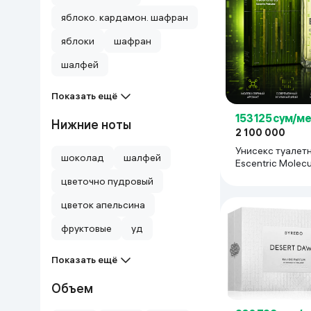
яблоко. кардамон. шафран
Дом и сад
яблоки
шафран
Канцелярия
шалфей
Бытовая химия
Показать ещё
153 125 сум/м
Нижние ноты
Книги
2 100 000
Унисекс туалет
шоколад
шалфей
Escentric Molecu
Одежда и Обувь
Escentric 03, 10
цветочно пудровый
цветок апельсина
фруктовые
уд
Показать ещё
Объем