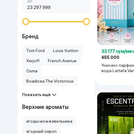
Сначала дешёвые
До
Красота и уход
Очки виртуал
Умные очки
Умный дом
Техника для игр
Бренд
Спортивные товары
Tom Ford
Louis Vuitton
33 177 сум/ме
455 000
Xerjoff
French Avenue
Автотовары
Унисекс парфю
вода Lattafa Vani
Osma
75 мл
Детские товары
Boadicea The Victorious
Показать ещё
Строительство и ремонт
Верхние ароматы
Ювелирные изделия
ягоды можжевельника
Товары для дома
ягодный сироп