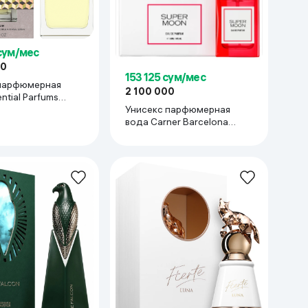
 сум/мес
00
153 125 сум/мес
парфюмерная
2 100 000
ntial Parfums
OTANICA, 100 мл
Унисекс парфюмерная
вода Carner Barcelona
SUPER MOON, 100 мл