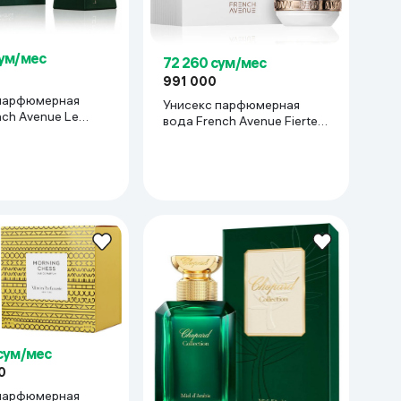
сум/мес
72 260 сум/мес
991 000
парфюмерная
Унисекс парфюмерная
nch Avenue Le
вода French Avenue Fierte
00 мл
Luna, 100 мл
 сум/мес
0
парфюмерная