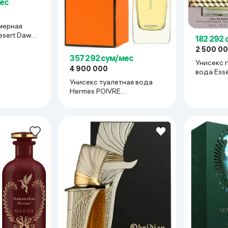
ес
мерная
sert Dawn,
182 292
2 500 0
357 292 сум/мес
Унисекс 
4 900 000
вода Esse
NEROLI B
Унисекс туалетная вода
Hermes POIVRE
SAMARCANDE, 100 мл