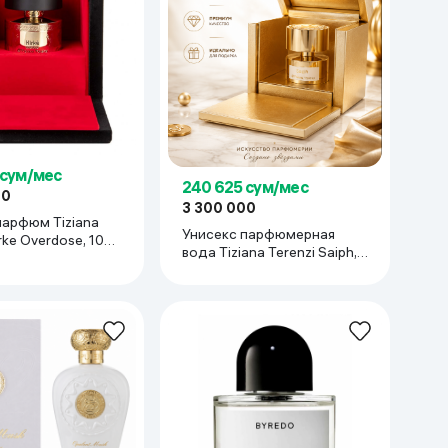
 сум/мес
240 625 сум/мес
00
3 300 000
парфюм Tiziana
Унисекс парфюмерная
irke Overdose, 100
вода Tiziana Terenzi Saiph,
100 мл