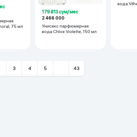
вода Vilh
ес
Morning C
179 813 сум/мес
2 466 000
мерная
Унисекс парфюмерная
oral, 75 мл
вода Chloe Violette, 150 мл
3
4
5
...
43