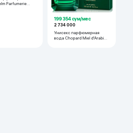
elm Parfumerie
hess, 100 мл
199 354 сум/мес
2 734 000
Унисекс парфюмерная
вода Chopard Miel d'Arabie,
100 мл