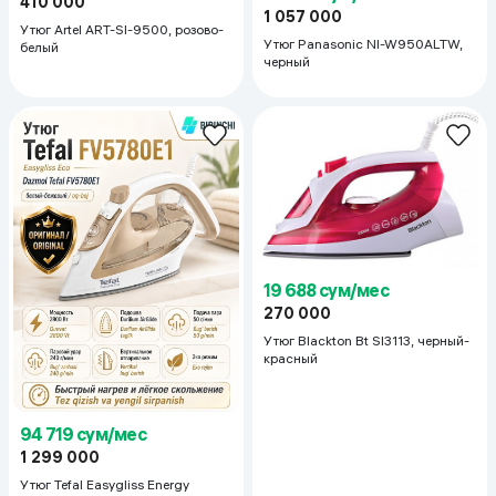
410 000
1 057 000
Утюг Artel ART-SI-9500, розово-
Утюг Panasonic NI-W950ALTW,
белый
черный
19 688 сум/мес
270 000
Утюг Blackton Bt SI3113, черный-
красный
94 719 сум/мес
1 299 000
Утюг Tefal Easygliss Energy