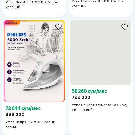
Утюг Blackton Bt J1111, белый-
Утюг Blackton Bt SI2110, белый-
красный
красный
72 844 сум/мес
58 260 сум/мес
999 000
799 000
Утюг Philips DST5010, белый-
Утюг Philips EasySpeed GC1752,
серый
фиолетовый