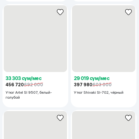
33 303 сум/мес
456 720
692 000
Утюг Artel SI 9507, белый-
голубой
29 019 сум/мес
397 980
603 000
Утюг Shivaki SI-702, чёрный