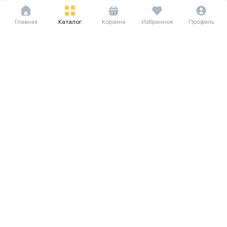
Главная
Каталог
Корзина
Избранное
Профиль
42 729 сум/мес
35 948 сум/мес
586 000
852 000
493 000
714 000
Утюг Loretto Steam Glide, чёрный
Утюг Loretto Steam Boost, чёрный
36 385 сум/мес
499 000
Утюг Redmond RI С278, бело-
46 958 сум/мес
голубой