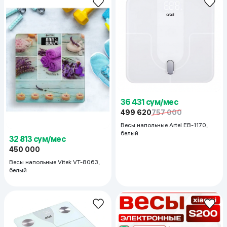
36 431 сум/мес
499 620
757 000
Весы напольные Artel EB-1170,
белый
32 813 сум/мес
450 000
Весы напольные Vitek VT-8063,
белый