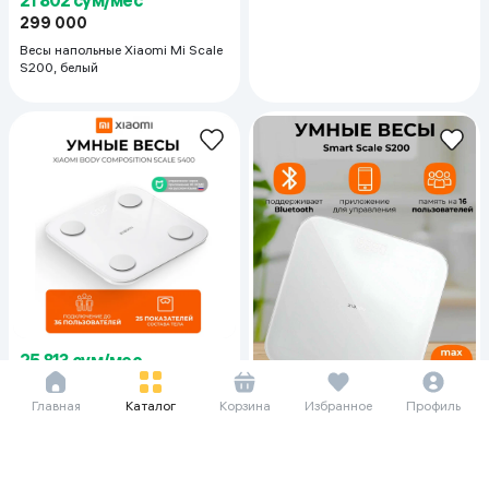
299 000
Весы напольные Xiaomi Mi Scale
S200, белый
25 813 сум/мес
354 000
420 000
Главная
Каталог
Корзина
Избранное
Профиль
Весы напольные Xiaomi Body
Composition Scale S400, белый
26 104 сум/мес
358 000
Весы напольные Xiaomi Smart