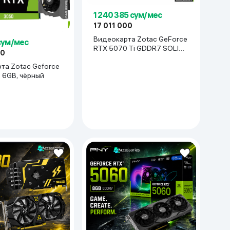
1 240 385 сум/мес
17 011 000
Видеокарта Zotac GeForce
сум/мес
RTX 5070 Ti GDDR7 SOLID
00
SFF, чёрный
та Zotac Geforce
 6GB, чёрный