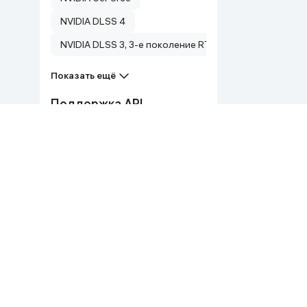
NVIDIA DLSS 4
NVIDIA DLSS 3, 3-е поколение RT-ядер, 4-е поколени
Показать ещё
Поддержка API
Vulkan
DirectX 12 Ultimate, OpenGL 4.6
Пропускная способность
памяти
~30 Gbps
448 GB/s
320 Гбит/с
28 Гбит/с
Сервис
Документы
18 Гбит/с
Продавайте на alif shop!
Общие условия пр