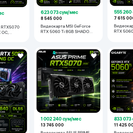
555 260
623 073 сум/мес
ес
7 615 00
8 545 000
Видеокар
Видеокарта MSI GeForce
I RTX5070
RTX 5060
RTX 5060 Ti 8GB SHADOW
 OC,
чёрный
3X OC CLASSIC, чёрный
833 073
1 002 240 сум/мес
11 425 0
13 745 000
Видеокар
Видеокарта ASUS PRIME