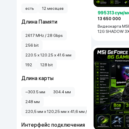
есть
12 месяцев
995 313 сум/м
13 650 000
Длина Памяти
Видеокарта MS
12G SHADOW 3X
2617 MHz / 28 Gbps
чёрный
256 bit
220.5 x 120.25 x 41.6 мм
192
128 bit
Длина карты
~303.5 мм
304.4 мм
248 мм
220,5 мм x 120,25 мм x 41,6 мм / 8,7" x 4,7" x 1,6"
Интерфейс подключения