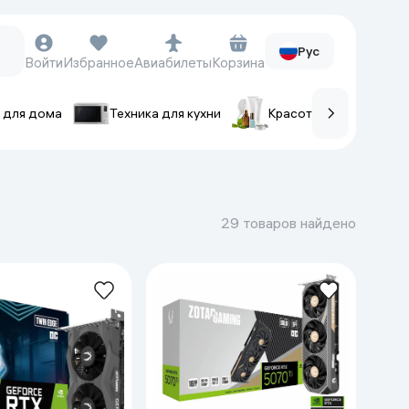
Рус
Войти
Избранное
Авиабилеты
Корзина
 для дома
Техника для кухни
Красота и уход
ов
Часы и аксессуары
Смарт-часы
29 товаров найдено
Наручные часы
Умные кольца
Фитнес-браслеты
Ремешки для часов
Фотоаппараты и видеокамеры
Фотоаппараты
Экшен-камеры