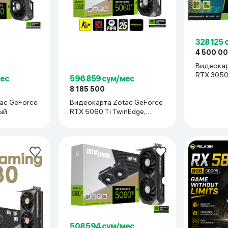
ьной реальности
328 125 
4 500 0
Видеокар
RTX 3050
мес
596 859 сум/мес
8 185 500
orce
Видеокарта Zotac GeForce
ый
RTX 5060 Ti TwinEdge,
чёрный
508 594 сум/мес