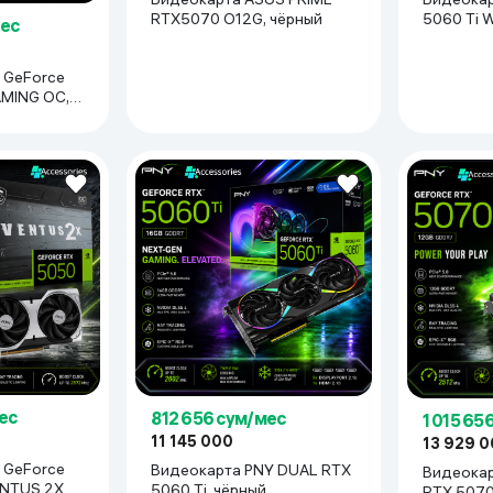
5060 Ti 
RTX5070 O12G, чёрный
мес
ГБ, чёрны
 GeForce
AMING OC,
ес
812 656 сум/мес
1 015 65
11 145 000
13 929 
 GeForce
Видеокарта PNY DUAL RTX
Видеокар
ENTUS 2X
5060 Ti, чёрный
RTX 5070