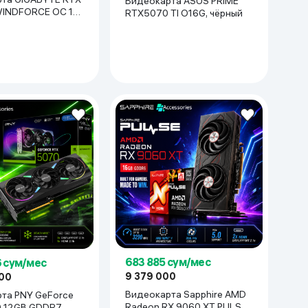
Видеокарта ASUS PRIME
WINDFORCE OC 16
RTX5070 TI O16G, чёрный
й
683 885 сум/мес
6 сум/мес
9 379 000
000
Видеокарта Sapphire AMD
та PNY GeForce
Radeon RX 9060 XT PULSE,
 12GB GDDR7,