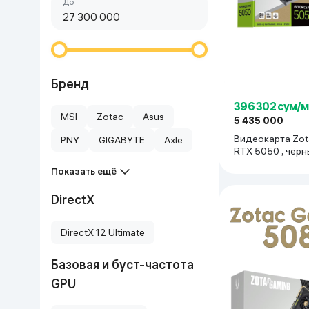
Сначала дешёвые
До
Красота и уход
Очки виртуал
Умные очки
Умный дом
Техника для игр
Бренд
396 302 сум/
Спортивные товары
MSI
Zotac
Asus
5 435 000
Видеокарта Zotac GeF
PNY
GIGABYTE
Axle
Автотовары
RTX 5050 , чёрн
Показать ещё
Детские товары
DirectX
Строительство и ремонт
DirectX 12 Ultimate
Ювелирные изделия
Базовая и буст-частота
GPU
Товары для дома