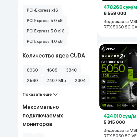
478 260 сум/
PCI-Express x16
6 559 000
PCI Express 5.0 x8
Видеокарта MSI
RTX 5060 8G G
PCI Express 5.0 x16
чёрный
PCI Express 4.0 x8
Количество ядер CUDA
8960
4608
3840
2560
2407 МГц
2304
Показать ещё
Максимально
подключаемых
424 010 сум/м
5 815 000
мониторов
Видеокарта MSI
RTX 5050 8G V