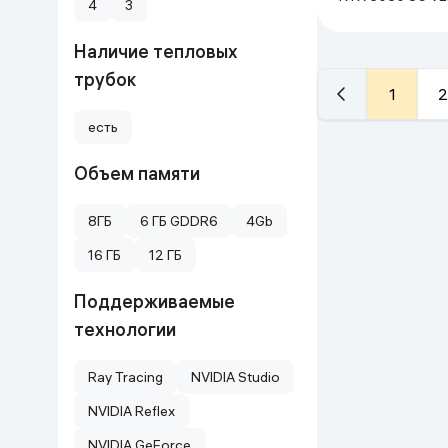
4
3
OC, чёрный
Наличие тепловых
трубок
1
2
есть
Объем памяти
8ГБ
6 ГБ GDDR6
4Gb
16 ГБ
12 ГБ
Поддерживаемые
технологии
Ray Tracing
NVIDIA Studio
NVIDIA Reflex
NVIDIA GeForce