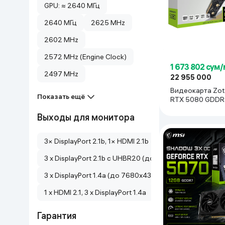
GPU: ≈ 2640 МГц
Дом и сад
2640 МГц
2625 MHz
2602 MHz
Канцелярия
2572 MHz (Engine Clock)
Бытовая химия
1 673 802 сум
2497 MHz
22 955 000
Видеокарта Zotac GeF
Книги
Показать ещё
RTX 5080 GDDR
Core OC, чёрны
Выходы для монитора
Одежда и Обувь
3× DisplayPort 2.1b, 1× HDMI 2.1b
3 x DisplayPort 2.1b с UHBR20 (до 4K 480 Гц или 8K 
3 x DisplayPort 1.4a (до 7680x4320 при 60 Гц) 1 x HDM
1 x HDMI 2.1, 3 x DisplayPort 1.4a
Гарантия