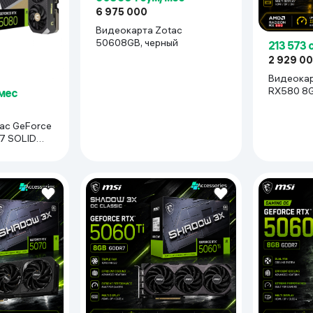
6 975 000
Видеокарта Zotac
50608GB, черный
213 573 
2 929 0
Видеокар
RX580 8G
/мес
orce
7 SOLID
й
165 Гц с DSC) 1 x разъем HDMI® (поддерживает 4K 120 Гц HDR, 8K 60
I® Connector*