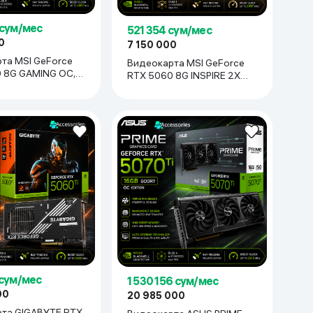
 сум/мес
521 354 сум/мес
0
7 150 000
та MSI GeForce
Видеокарта MSI GeForce
 8G GAMING OC,
RTX 5060 8G INSPIRE 2X
OC, черный-бронзовый
 сум/мес
1 530 156 сум/мес
00
20 985 000
та GIGABYTE RTX