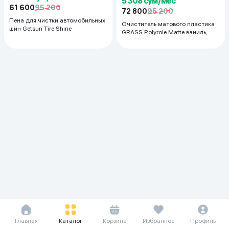
5 308 сум/мес
61 600
95 200
72 800
95 200
Пена для чистки автомобильных
Очиститель матового пластика
шин Getsun Tire Shine
GRASS Polyrole Matte ваниль,
600 мл
Главная
Каталог
Корзина
Избранное
Профиль