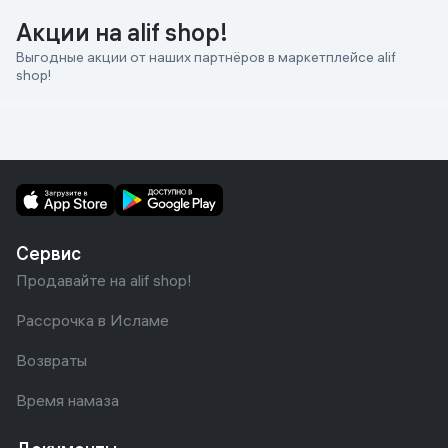
Акции на alif shop!
Выгодные акции от наших партнёров в маркетплейсе alif
shop!
Сервис
Продавайте на alif shop!
Рассрочка в Исламе
Возвраты
Время намаза