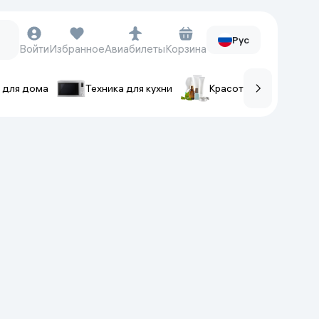
Рус
Войти
Избранное
Авиабилеты
Корзина
 для дома
Техника для кухни
Красота и уход
ов
Часы и аксессуары
Смарт-часы
Наручные часы
Умные кольца
Фитнес-браслеты
Ремешки для часов
Фотоаппараты и видеокамеры
Фотоаппараты
Экшен-камеры