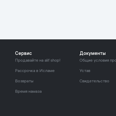
Красота и уход
Очки виртуал
Умные очки
Умный дом
Техника для игр
Спортивные товары
Сервис
Документы
Автотовары
Продавайте на alif shop!
Общие условия пр
Детские товары
Рассрочка в Исламе
Устав
Возвраты
Свидетельство
Строительство и ремонт
Время намаза
Ювелирные изделия
Товары для дома