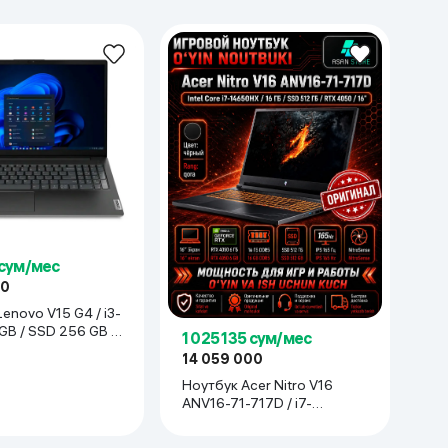
 сум/мес
00
enovo V15 G4 / i3-
 GB / SSD 256 GB /
1 025 135 сум/мес
рный
14 059 000
Ноутбук Acer Nitro V16
ANV16-71-717D / i7-
14650HX / 16 GB / SSD 512
GB / RTX 4050 / 15.6",