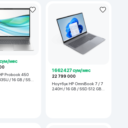
чёрный
 сум/мес
00
1 662 427 сум/мес
HP Probook 450
22 799 000
1335U / 16 GB / SSD
Ноутбук HP OmniBook 7 / 7
15.6", серебристый
240H / 16 GB / SSD 512 GB /
16", серый