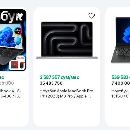
ьной реальности
ес
2 587 357 сум/мес
539 583
00 000
35 483 750
7 400 0
ibook X 16-
Ноутбук Apple MacBook Pro
Ноутбук L
6-100 / 16
14" (2023) M3 Pro / Apple M3
1315U / 8
16", Eclipse
Pro 11-CPU / 18 GB / SSD 1
15.6", че
TB / macOS / 14.2", Space
Gray