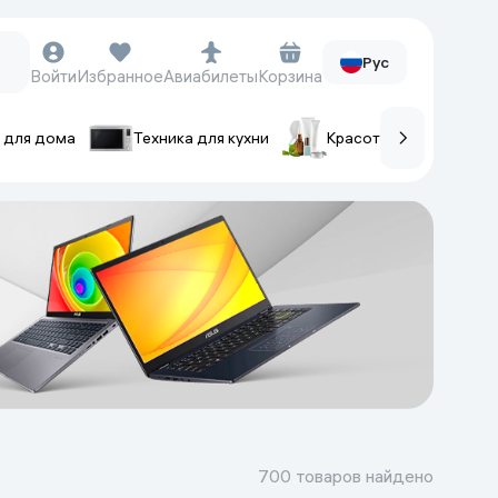
Рус
Войти
Избранное
Авиабилеты
Корзина
 для дома
Техника для кухни
Красота и уход
ов
Часы и аксессуары
Смарт-часы
Наручные часы
Умные кольца
Фитнес-браслеты
Ремешки для часов
Фотоаппараты и видеокамеры
Фотоаппараты
700 товаров найдено
Экшен-камеры