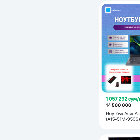
Дом и сад
Канцелярия
Бытовая химия
Книги
Одежда и Обувь
1 057 292 сум
14 500 000
Ноутбук Acer As
(A15-51M-959S) 
13900H / 16 GB 
GB / 15,6", Се