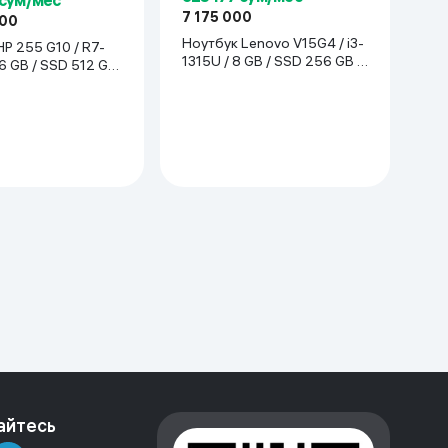
7 175 000
000
Ноутбук Lenovo V15G4 / i3-
P 255 G10 / R7-
1315U / 8 GB / SSD 256 GB /
6 GB / SSD 512 GB
15.6", черный
ёрный
айтесь