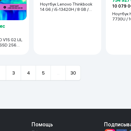
Ноутбук Lenovo Thinkbook
10 079 
14 G6 / i5-13420H / 8 GB /
Ноутбук H
SSD 512 GB / 14",
7730U / 1
серебристый
/ 15.6", ч
ес
 V15 G2 IJL
/ SSD 256
й
3
4
5
...
30
Помощь
Подписыв