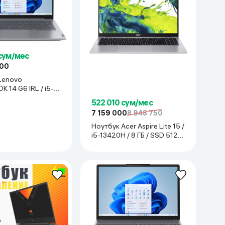
 сум/мес
000
Lenovo
 14 G6 IRL / i5-
8 GB / SSD 512 GB
522 010 сум/мес
r
7 159 000
8 948 750
Ноутбук Acer Aspire Lite 15 /
i5-13420H / 8 ГБ / SSD 512
ГБ / 15.6", серебристый