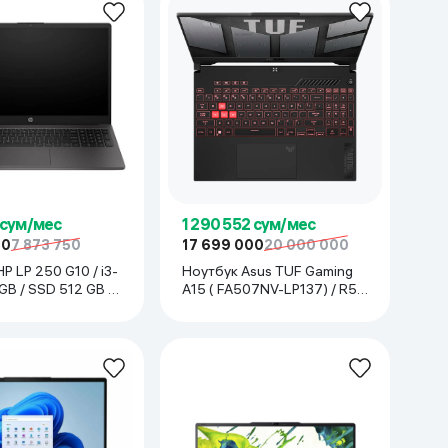
 сум/мес
1 290 552 сум/мес
00
7 873 750
17 699 000
20 000 000
P LP 250 G10 / i3-
Ноутбук Asus TUF Gaming
 GB / SSD 512 GB /
A15 ( FA507NV-LP137) / R5-
рный
7535HS / 16 GB / SSD 512
GB / 15.6", Mecha Gray