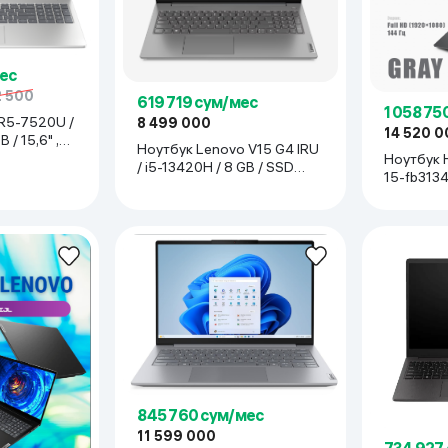
ес
2 500
619 719 сум/мес
1 058 75
 R5-7520U /
8 499 000
14 520 0
Ноутбук Lenovo V15 G4 IRU
Ноутбук H
/ i5-13420H / 8 GB / SSD
15-fb3134
256 GB / 15.6", Steel Gray
16 GB / SS
черный
845 760 сум/мес
11 599 000
734 927