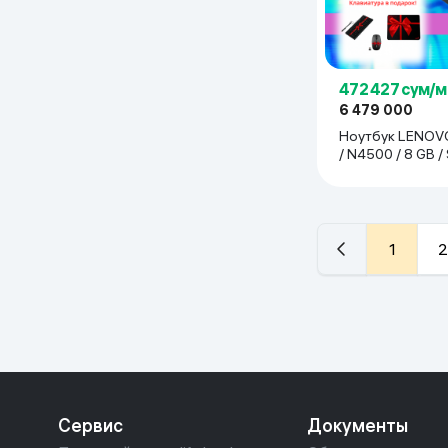
472 427 сум/м
6 479 000
Ноутбук LENOVO
/ N4500 / 8 GB 
GB / 15.6", чёрны
1
2
Сервис
Документы