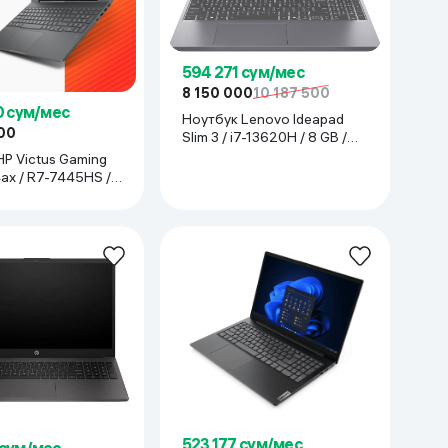
594 271 сум/мес
8 150 000
10 187 500
0 сум/мес
Ноутбук Lenovo Ideapad
00
Slim 3 / i7-13620H / 8 GB /
SSD 512 GB / 15.3", серый
P Victus Gaming
ax / R7-7445HS /
D 512 GB / 15.6",
523 177 сум/мес
 сум/мес