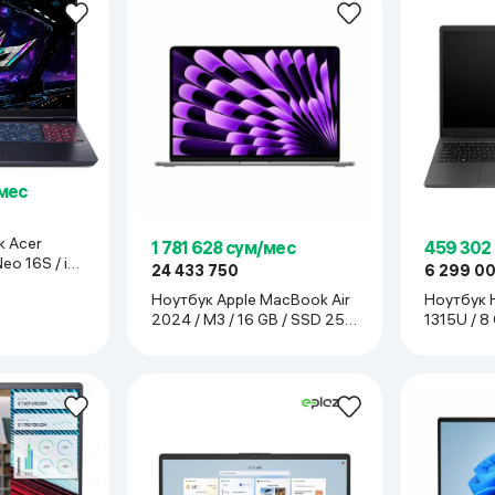
/мес
к Acer
1 781 628 сум/мес
459 302
eo 16S / i9-
24 433 750
6 299 0
SSD 1 TB /
Ноутбук Apple MacBook Air
Ноутбук H
 чёрный
2024 / M3 / 16 GB / SSD 256
1315U / 8
GB / 15.3", Серебристый
15.6", че