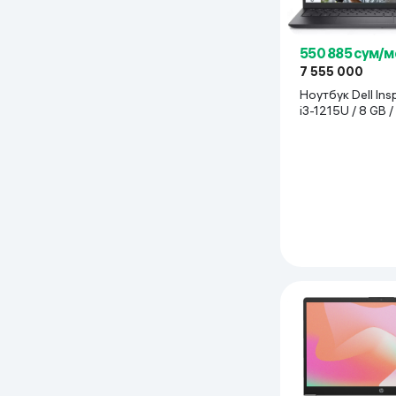
550 885 сум/м
7 555 000
Ноутбук Dell Ins
i3-1215U / 8 GB 
GB / 15.6", черны