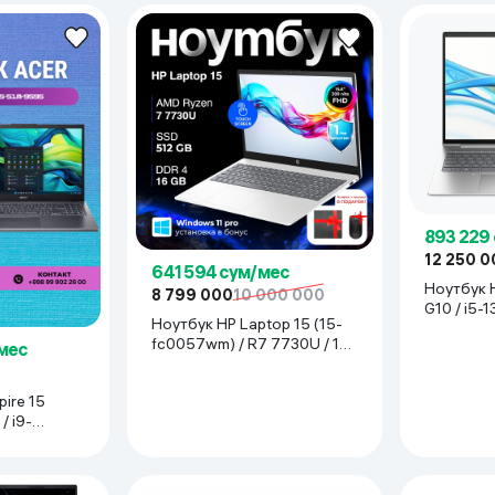
893 229
12 250 0
641 594 сум/мес
Ноутбук 
8 799 000
10 000 000
G10 / i5-
Ноутбук HP Laptop 15 (15-
512 GB / 
fc0057wm) / R7 7730U / 16
/мес
GB / SDD 512 GB / 15.6",
Silver
pire 15
/ i9-
/ SSD 512
рый стальной