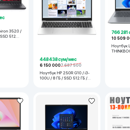
ес
piron 3520 /
766 281
/ SSD 512
10 509 
й
Ноутбук 
THINKBOOK
13420H / 
448 438 сум/мес
/ 14", Silve
6 150 000
7 687 500
Ноутбук HP 250R G10 / i3-
100U / 8 ГБ / SSD 512 ГБ /
15.6", серебристый