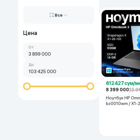
Красота и уход
Очки виртуал
Все
Умные очки
Умный дом
Цена
Все
Техника для игр
От
Сначала дорогие
Спортивные товары
Сначала дешёвые
До
Автотовары
612 427 сум/м
Детские товары
8 399 000
10 0
Ноутбук HP Omn
Строительство и ремонт
bz0010wm / X1-2
ГБ / SDD 512 ГБ / 
Gray
Ювелирные изделия
Товары для дома