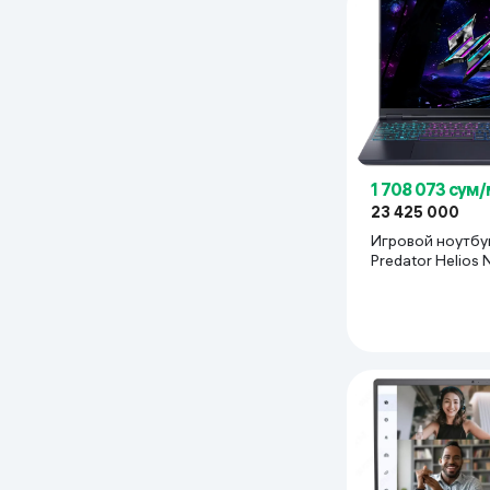
1 708 073 сум
23 425 000
Игровой ноутбу
Predator Helios N
275HX / 16 GB / 
RTX 5060 / 16",