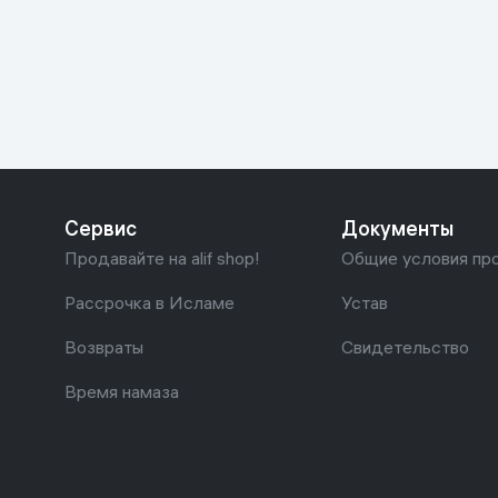
Красота и уход
Очки виртуал
Умные очки
Умный дом
Техника для игр
Спортивные товары
Сервис
Документы
Автотовары
Продавайте на alif shop!
Общие условия пр
Детские товары
Рассрочка в Исламе
Устав
Возвраты
Свидетельство
Строительство и ремонт
Время намаза
Ювелирные изделия
Товары для дома