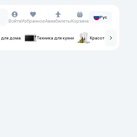
Рус
Войти
Избранное
Авиабилеты
Корзина
 для дома
Техника для кухни
Красота и уход
ов
Часы и аксессуары
Смарт-часы
Наручные часы
Умные кольца
Фитнес-браслеты
Ремешки для часов
Фотоаппараты и видеокамеры
Фотоаппараты
Экшен-камеры