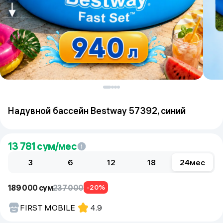
Надувной бассейн Bestway 57392, синий
13 781
сум/мес
3
6
12
18
24
мес
189 000 сум
237 000
-20%
FIRST MOBILE
4.9