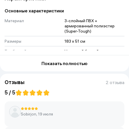
Основные характеристики
Материал
3-слойный ПВХ + 
армированный полиэстер 
(Super-Tough)
Размеры
183 x 51 см
Тип бассейна
Надувной бассейн
Объем
940 л
Показать полностью
Цвет
синий
Отзывы
2 отзыва
5 / 5
Sobirjon, 19 июля