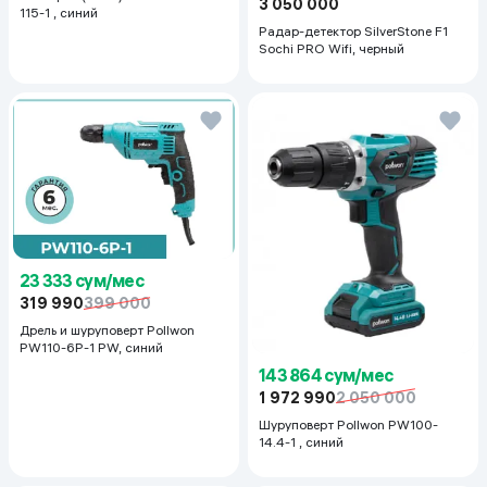
3 050 000
115-1 , синий
Радар-детектор SilverStone F1
Sochi PRO Wifi, черный
23 333 сум/мес
319 990
399 000
Дрель и шуруповерт Pollwon
PW110-6P-1 PW, синий
143 864 сум/мес
1 972 990
2 050 000
Шуруповерт Pollwon PW100-
14.4-1 , синий