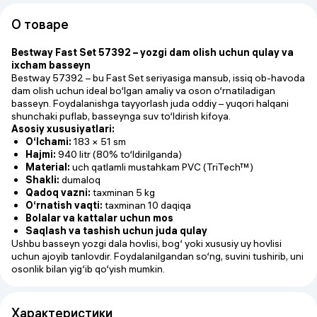
О товаре
Bestway Fast Set 57392 – yozgi dam olish uchun qulay va
ixcham basseyn
Bestway 57392 – bu Fast Set seriyasiga mansub, issiq ob-havoda
dam olish uchun ideal bo‘lgan amaliy va oson o‘rnatiladigan
basseyn. Foydalanishga tayyorlash juda oddiy – yuqori halqani
shunchaki puflab, basseynga suv to‘ldirish kifoya.
Asosiy xususiyatlari:
O‘lchami:
183 × 51 sm
Hajmi:
940 litr (80% to‘ldirilganda)
Material:
uch qatlamli mustahkam PVC (TriTech™)
Shakli:
dumaloq
Qadoq vazni:
taxminan 5 kg
O‘rnatish vaqti:
taxminan 10 daqiqa
Bolalar va kattalar uchun mos
Saqlash va tashish uchun juda qulay
Ushbu basseyn yozgi dala hovlisi, bog‘ yoki xususiy uy hovlisi
uchun ajoyib tanlovdir. Foydalanilgandan so‘ng, suvini tushirib, uni
osonlik bilan yig‘ib qo‘yish mumkin.
Характеристики