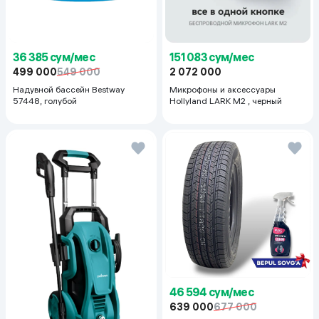
36 385 сум/мес
151 083 сум/мес
499 000
549 000
2 072 000
Надувной бассейн Bestway
Микрофоны и аксессуары
57448, голубой
Hollyland LARK M2 , черный
46 594 сум/мес
639 000
677 000