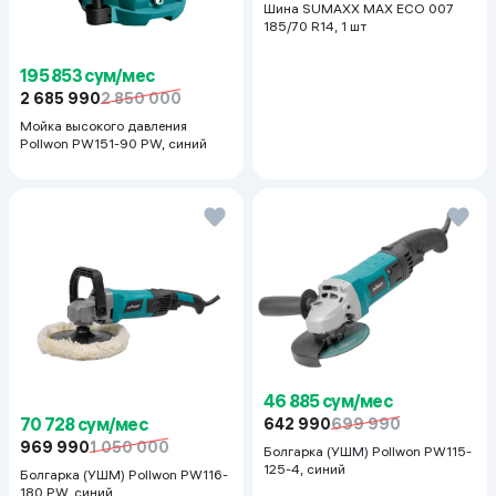
Шина SUMAXX MAX ECO 007
185/70 R14, 1 шт
195 853 сум/мес
2 685 990
2 850 000
Мойка высокого давления
Pollwon PW151-90 PW, синий
46 885 сум/мес
70 728 сум/мес
642 990
699 990
969 990
1 050 000
Болгарка (УШМ) Pollwon PW115-
125-4, синий
Болгарка (УШМ) Pollwon PW116-
180 PW, синий