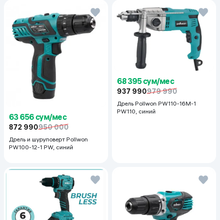
68 395 сум/мес
937 990
979 990
Дрель Pollwon PW110-16M-1
PW110, синий
63 656 сум/мес
872 990
950 000
Дрель и шуруповерт Pollwon
PW100-12-1 PW, синий