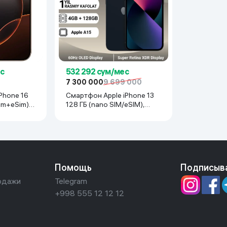
ес
532 292 сум/мес
7 300 000
9 699 000
Phone 16
Смартфон Apple iPhone 13
im+eSim),
128 ГБ (nano SIM/eSIM),
Midnight
Помощь
Подписыв
одажи
Telegram
+998 555 12 12 12