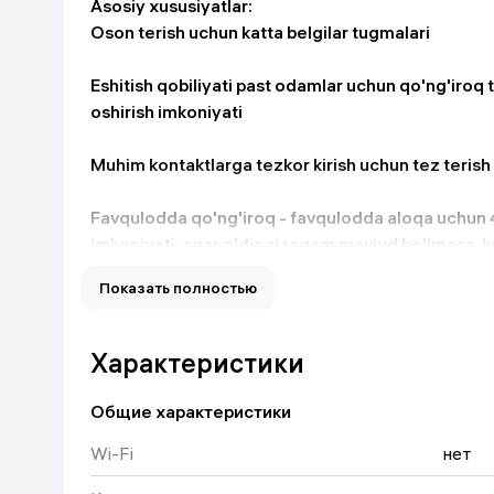
Asosiy xususiyatlar:
Дом и сад
Oson terish uchun katta belgilar tugmalari
Eshitish qobiliyati past odamlar uchun qo'ng'iroq 
Канцелярия
oshirish imkoniyati
Бытовая химия
Muhim kontaktlarga tezkor kirish uchun tez terish
Книги
Favqulodda qo'ng'iroq - favqulodda aloqa uchun 
imkoniyati, agar oldingi raqam mavjud bo'lmasa, 
Одежда и Обувь
Показать полностью
Oson muloqot uchun eshitish moslamasi mosligi 
MIL-STD-810G tushirish testlaridan o'tgan zarbag
Характеристики
Telemarketchilar kabi istalmagan qo'ng'iroqlarni 
Общие характеристики
(Caller ID xizmatini talab qiladi)
Wi-Fi
нет
Eko Plus rejimi - ko'proq xavfsizlik uchun kutish re