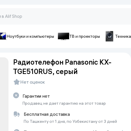
Ноутбуки и компьютеры
ТВ и проекторы
Техника
оны и гаджеты
ы и телефоны
Аксессуары для телефон
Радиотелефон Panasonic KX-
pple
Чехлы для смартфонов
TGE510RUS, серый
ecno
Чехлы для iPhone
iaomi
Зарядные устройства
Нет оценок
ivo
Стёкла и плёнки
onor
Гарантии нет
Cопутствующие товары
amsung
Продавец не дает гарантию на этот товар
Батарейки и аккумуляторы
Бесплатная доставка
Кабели
По Ташкенту от 1 дня, по Узбекистану от 3 дней
Внешние аккумуляторы