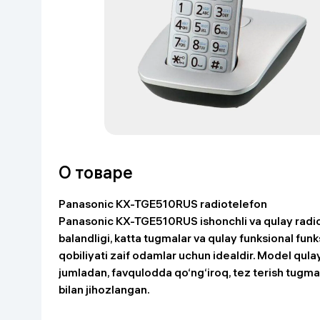
Красота и уход
Очки виртуал
Умные очки
Умный дом
Техника для игр
Спортивные товары
Автотовары
О товаре
Детские товары
Panasonic KX-TGE510RUS radiotelefon
Panasonic KX-TGE510RUS ishonchli va qulay radiot
Строительство и ремонт
balandligi, katta tugmalar va qulay funksional funks
qobiliyati zaif odamlar uchun idealdir. Model qula
Ювелирные изделия
jumladan, favqulodda qo‘ng‘iroq, tez terish tugmala
bilan jihozlangan.
Товары для дома