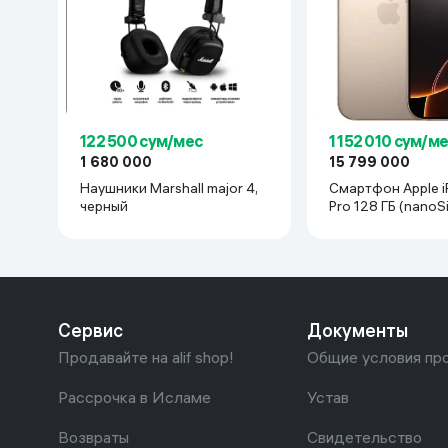
122 500 сум/мес
1 152 010 сум/м
1 680 000
15 799 000
Наушники Marshall major 4,
Смартфон Apple i
черный
Pro 128 ГБ (nanoS
Desert Titanium
Сервис
Документы
Продавайте на alif shop!
Общие условия пр
Рассрочка в Исламе
Устав
Возвраты
Свидетельство