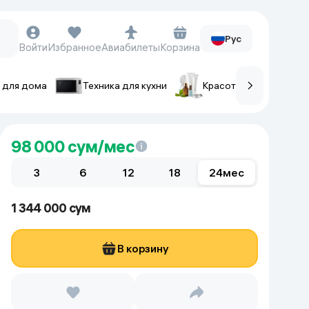
Рус
Войти
Избранное
Авиабилеты
Корзина
 для дома
Техника для кухни
Красота и уход
ов
Часы и аксессуары
98 000
сум/мес
Смарт-часы
3
Наручные часы
6
12
18
24
мес
Умные кольца
1 344 000 сум
Фитнес-браслеты
Ремешки для часов
В корзину
Фотоаппараты и видеокамеры
Фотоаппараты
Экшен-камеры