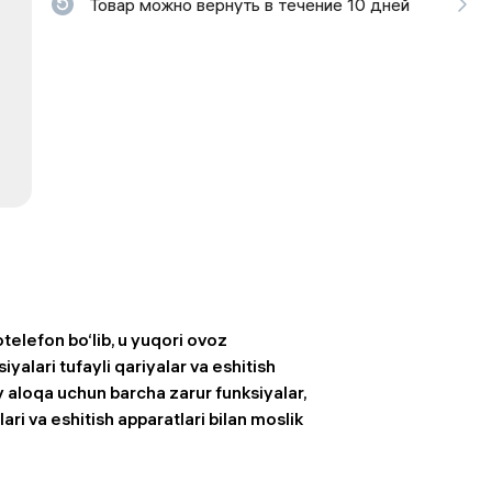
Товар можно вернуть в течение 10 дней
ьной реальности
elefon bo‘lib, u yuqori ovoz
iyalari tufayli qariyalar va eshitish
y aloqa uchun barcha zarur funksiyalar,
ri va eshitish apparatlari bilan moslik