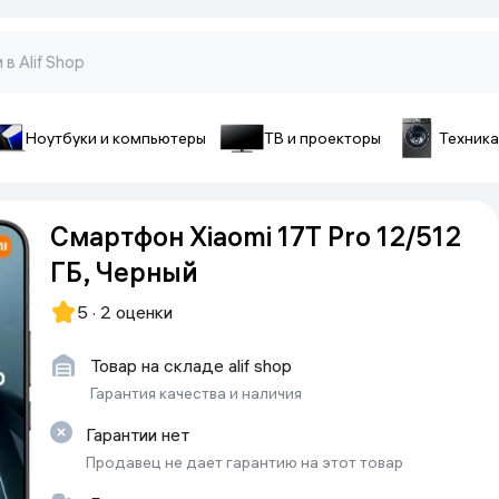
Ноутбуки и компьютеры
ТВ и проекторы
Техника
оны и гаджеты
ы и телефоны
Аксессуары для телефон
Смартфон Xiaomi 17T Pro 12/512
pple
Чехлы для смартфонов
ГБ, Черный
ecno
Чехлы для iPhone
iaomi
Зарядные устройства
5 · 2 оценки
ivo
Стёкла и плёнки
onor
Товар на складе alif shop
Cопутствующие товары
amsung
Гарантия качества и наличия
Батарейки и аккумуляторы
Гарантии нет
Кабели
Продавец не дает гарантию на этот товар
Внешние аккумуляторы