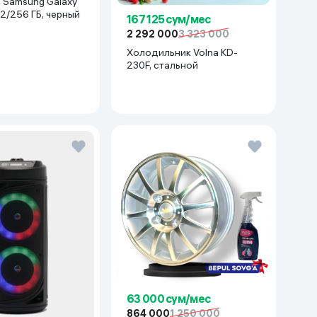
xy
12/256 ГБ, черный
167 125 сум/мес
2 292 000
3 323 000
Холодильник Volna KD-
230F, стальной
63 000 сум/мес
864 000
1 250 000