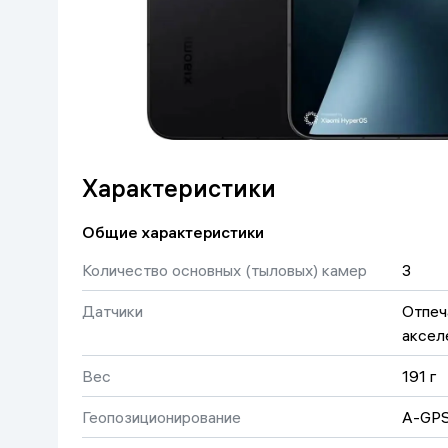
Красота и уход
Очки виртуал
Умные очки
Умный дом
Техника для игр
Спортивные товары
Характеристики
Автотовары
Общие характеристики
Детские товары
Количество основных (тыловых) камер
3
Датчики
Отпеч
Строительство и ремонт
аксел
Ювелирные изделия
Вес
191 г
Геопозиционирование
A-GPS
Товары для дома