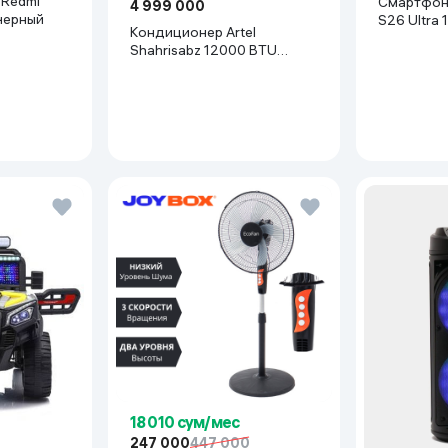
Смартфон Samsung Gala
4 999 000
agon 8 Elite Gen 5
 черный
S26 Ultra 
Кондиционер Artel
Shahrisabz 12000 BTU
Inverter, белый
18 010 сум/мес
247 000
447 000