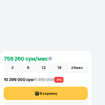
758 260
сум/мес
3
6
12
18
24
мес
10 399 000 сум
11 399 000
-8%
В корзину