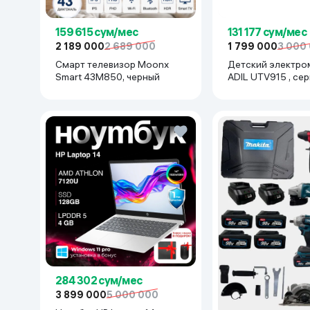
159 615 сум/мес
131 177 сум/мес
2 189 000
2 689 000
1 799 000
3 000
Смарт телевизор Moonx
Детский электро
Smart 43M850, черный
ADIL UTV915 , се
284 302 сум/мес
3 899 000
5 000 000