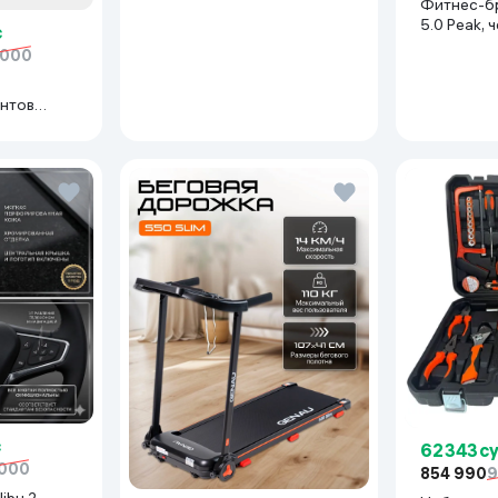
Фитнес-б
Shiny Black
5.0 Peak, 
с
 000
нтов
иний
62 343 с
 000
854 990
9
ibu 2,