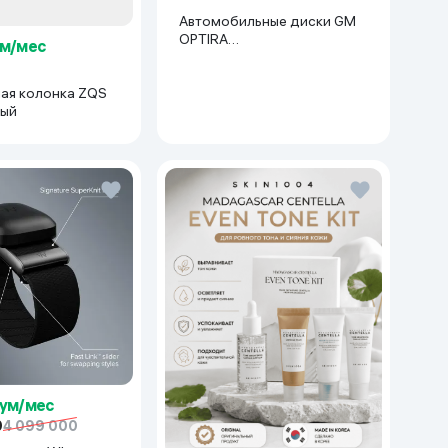
Автомобильные диски GM
OPTIRA
ум/мес
R15x114(Lacetti/Gentra) 1 шт,
серебряный
ая колонка ZQS
ный
сум/мес
0
4 099 000