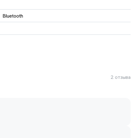
, 
Bluetooth
ED
×1220
П
2 отзыва
й
SIM