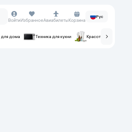
Рус
Войти
Избранное
Авиабилеты
Корзина
 для дома
Техника для кухни
Красота и уход
ов
Часы и аксессуары
Смарт-часы
Наручные часы
Умные кольца
Фитнес-браслеты
Ремешки для часов
Фотоаппараты и видеокамеры
Фотоаппараты
Экшен-камеры