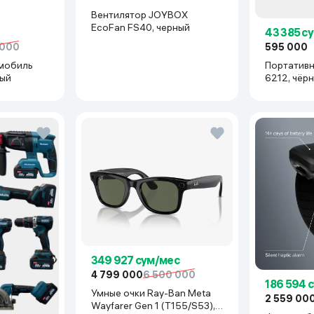
Вентилятор JOYBOX
EcoFan FS40, черный
43 385 с
 000
595 000
мобиль
Портативн
рый
6212, чёр
349 927 сум/мес
4 799 000
6 500 000
186 594 
Умные очки Ray-Ban Meta
2 559 00
Wayfarer Gen 1 (T155/S53),