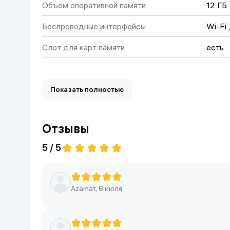
Объем оперативной памяти
12 ГБ
Дом и сад
Беспроводные интерфейсы
Wi-Fi
 
Канцелярия
Слот для карт памяти
есть
Тип экрана
AMOL
Бытовая химия
Размер изображения
2656
Показать полностью
Книги
Фронтальная камера
50 М
Одежда и Обувь
Отзывы
Датчик глубины
нет
5 / 5
Цвет
Черны
Гарантия
1 год
Azamat, 6 июля
Количество SIM-карт
2
Тип SIM-карты
nano 