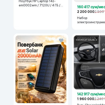
Ноутбук HP Laptop 14z-
em0002wm / 7120U / 4 ГБ /
160 417 сум/ме
SDD 128 ГБ / 14", Luna Grey
2 200 000
2 500
Набор
электроинструме
Makita 777777, с
142 917 сум/мес
1 960 000
2 240
Руль Chevrolet Mal