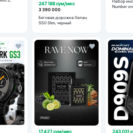
Набор ин
247 188 сум/мес
Number on
3 390 000
BR-2B, кр
Беговая дорожка Genau
S50 Slim, черный
17 427 сум/мес
243 031 