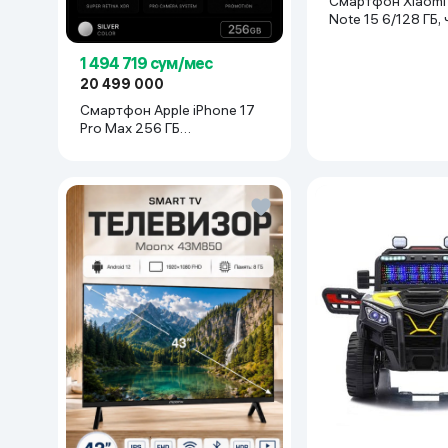
Смартфон Xiaomi Redmi
Процессор
Snapdr
Note 15 6/128 ГБ,
1 494 719 сум/мес
20 499 000
Смартфон Apple iPhone 17
Pro Max 256 ГБ
(nanoSim+eSim), Silver