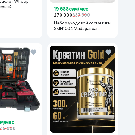
раслет Whoop
черный
19 688 сум/мес
270 000
337 500
Набор уходовой косметики
SKIN1004 Madagascar
Centella Even Tone Kit
ум/мес
49 990