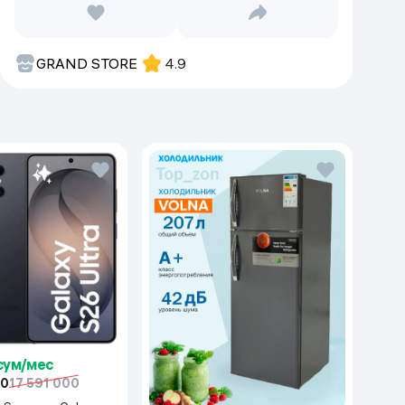
GRAND STORE
4.9
 сум/мес
00
17 591 000