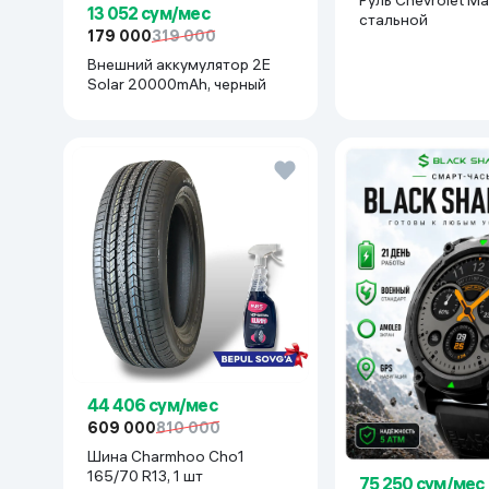
13 052 сум/мес
cтальной
179 000
319 000
Внешний аккумулятор 2E
Solar 20000mAh, черный
44 406 сум/мес
609 000
810 000
Шина Charmhoo Cho1
165/70 R13, 1 шт
75 250 сум/мес