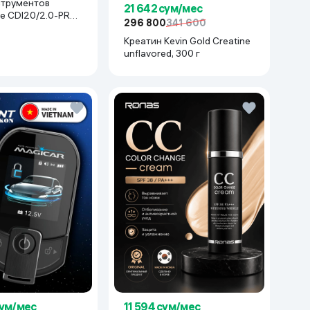
струментов
21 642 сум/мес
e CDI20/2.0-PRO-
296 800
341 600
асный
Креатин Kevin Gold Creatine
unflavored, 300 г
сум/мес
11 594 сум/мес