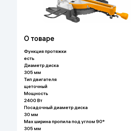
Красота и уход
Очки виртуал
Умные очки
Умный дом
Техника для игр
О товаре
Спортивные товары
Функция протяжки
есть
Автотовары
Диаметр диска
305 мм
Детские товары
Тип двигателя
щеточный
Мощность
Строительство и ремонт
2400 Вт
Посадочный диаметр диска
Ювелирные изделия
30 мм
Max ширина пропила под углом 90°
Товары для дома
305 мм