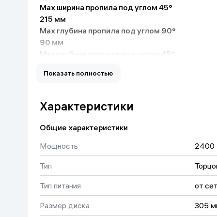
Max ширина пропила под углом 45°
Дом и сад
215 мм
Max глубина пропила под углом 90°
Канцелярия
90 мм
Max глубина пропила под углом 45°
Бытовая химия
90 мм
Показать полностью
Наличие лазера
нет
Книги
Поддержание постоянных оборотов под нагр
Характеристики
нет
Одежда и Обувь
Плавный пуск
Общие характеристики
нет
Мощность
2400 
Регулировка оборотов
нет
Тип
Торцо
Длина кабеля
2 м
Тип питания
от се
Струбцина в комплекте
нет
Размер диска
305 м
Класс товара