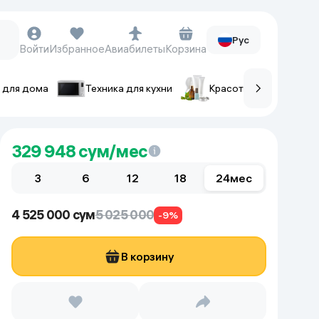
Рус
Войти
Избранное
Авиабилеты
Корзина
 для дома
Техника для кухни
Красота и уход
ов
Часы и аксессуары
329 948
сум/мес
Смарт-часы
3
Наручные часы
6
12
18
24
мес
Умные кольца
4 525 000 сум
5 025 000
Фитнес-браслеты
-9%
Ремешки для часов
В корзину
Фотоаппараты и видеокамеры
Фотоаппараты
Экшен-камеры