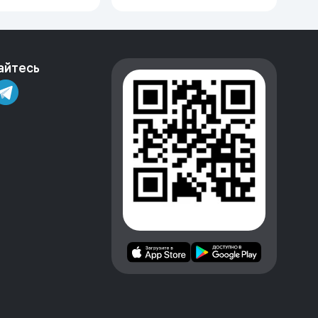
тый
айтесь