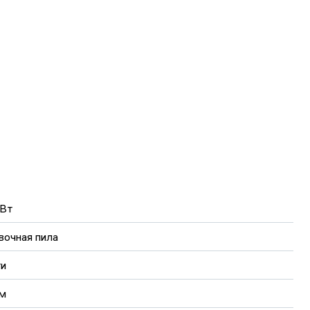
узкой
Вт
вочная пила
ти
м