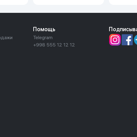
Tracer2) 1
Nexia R3, Nexia1/2), 1 шт
серебрис
Помощь
Подписыв
одажи
Telegram
+998 555 12 12 12