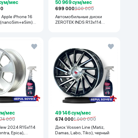
 сум/мес
50 969 сум/мес
00
699 000
900 000
Apple iPhone 16
Автомобильные диски
 (nanoSim+eSim),
ZEROTEK INDS R13x114
anium
(Matiz, Damas, Labo, Tiko) 1
шт, черный
ум/мес
49 146 сум/мес
74 000
674 000
1 000 000
Диск Vossen Line (Matiz,
entra, Epica),
Damas, Labo, Tiko), черный