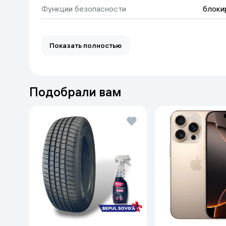
Функции безопасности
блоки
полупрофессиональный
Вес нетто
27 кг
Показать полностью
Напряжение питания
220 В
Число оборотов
4500 об/мин
Подобрали вам