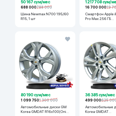
50 167 сум/мес
1 217 708 сум/м
688 000
788 000
16 700 000
19 7
Шина Newmax N700 195/60
Смартфон Apple i
R15, 1 шт
Pro Max 256 ГБ
(nanoSim+eSim), 
Titanium
80 190 сум/мес
36 385 сум/мес
1 099 750
1 300 000
499 000
625 00
Автомобильные диски GM
Автомобильные 
Korea GMDAT R16x100(Onix.
Korea GMDAT