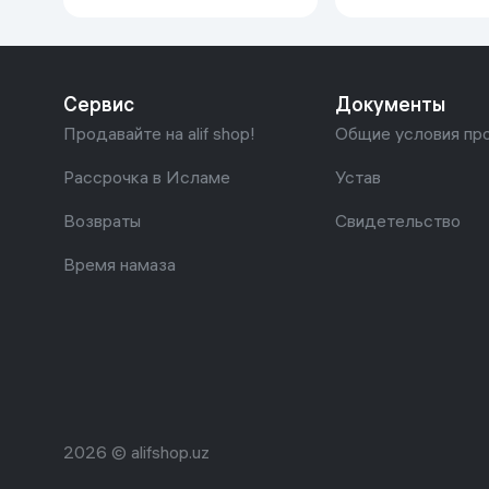
Cobalt, Spark, Nexia R3) 1 шт,
R16x105(Tracer1, 
серебряный
шт, серебряный
Сервис
Документы
Продавайте на alif shop!
Общие условия пр
Рассрочка в Исламе
Устав
Возвраты
Свидетельство
Время намаза
2026 © alifshop.uz