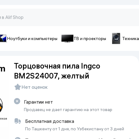
Ноутбуки и компьютеры
ТВ и проекторы
Техника
оны и гаджеты
ы и телефоны
Аксессуары для телефон
Торцовочная пила Ingco
pple
Чехлы для смартфонов
BM2S24007, желтый
ecno
Чехлы для iPhone
iaomi
Зарядные устройства
Нет оценок
ivo
Стёкла и плёнки
onor
Гарантии нет
Cопутствующие товары
amsung
Продавец не дает гарантию на этот товар
Батарейки и аккумуляторы
Бесплатная доставка
Кабели
По Ташкенту от 1 дня, по Узбекистану от 3 дней
Внешние аккумуляторы