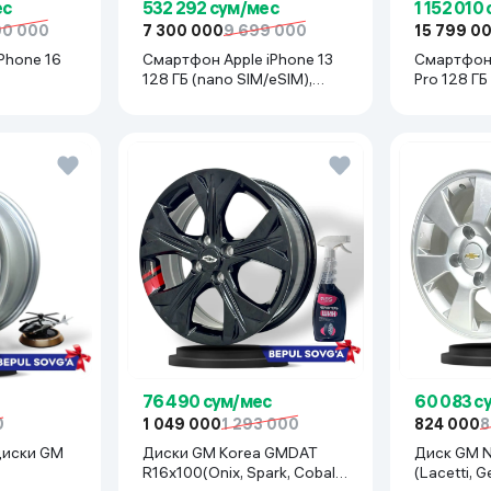
ес
532 292 сум/мес
1 152 010
00 000
7 300 000
9 699 000
15 799 0
Phone 16
Смартфон Apple iPhone 13
Смартфон 
128 ГБ (nano SIM/eSIM),
Pro 128 ГБ
Desert
Midnight
Desert Tit
76 490 сум/мес
60 083 с
0
1 049 000
1 293 000
824 000
8
диски GM
Диски GM Korea GMDAT
Диск GM New 2024 R15x114
R16x100(Onix, Spark, Cobalt,
(Lacetti, G