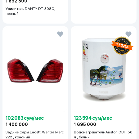
1 892 800
Усилитель DANTY DT-308C,
черный
123 594 сум/мес
102 083 сум/мес
1 695 000
1 400 000
Водонагреватель Ariston ЭВН 50
Задние фары Lacetti/Gentra Merc
л , белый
222 , красный