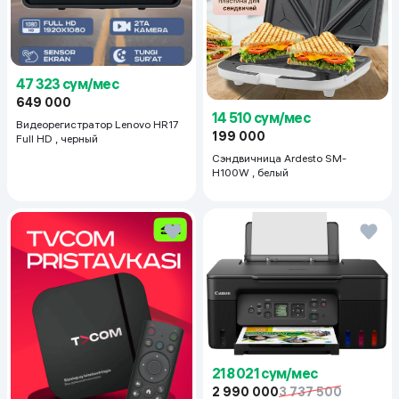
47 323 сум/мес
649 000
14 510 сум/мес
Видеорегистратор Lenovo HR17
199 000
Full HD , черный
Сэндвичница Ardesto SM-
H100W , белый
218 021 сум/мес
2 990 000
3 737 500