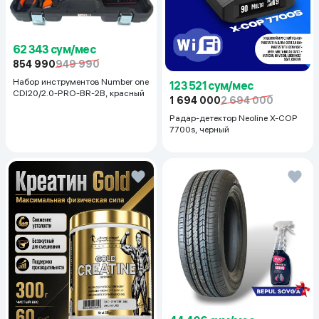
62 343 сум/мес
854 990
949 990
Набор инструментов Number one
123 521 сум/мес
CDI20/2.0-PRO-BR-2B, красный
1 694 000
2 694 000
Радар-детектор Neoline X-COP
7700s, черный