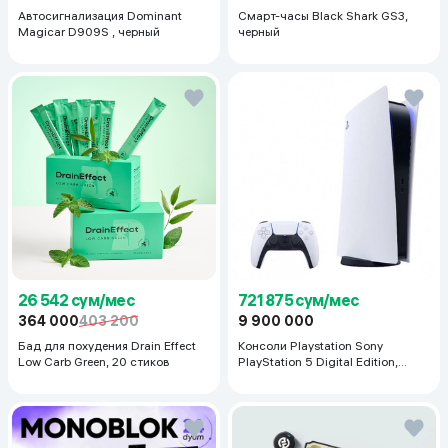
Автосигнализация Dominant
Смарт-часы Black Shark GS3,
Magicar D909S , черный
черный
26 542 сум/мес
721 875 сум/мес
364 000
403 200
9 900 000
Бад для похудения Drain Effect
Консоли Playstation Sony
Low Carb Green, 20 стиков
PlayStation 5 Digital Edition,
белый