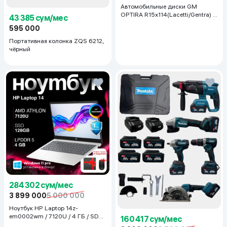
Автомобильные диски GM
OPTIRA R15x114(Lacetti/Gentra) 1
43 385 сум/мес
шт, серебряный
595 000
Портативная колонка ZQS 6212,
чёрный
284 302 сум/мес
3 899 000
5 000 000
Ноутбук HP Laptop 14z-
em0002wm / 7120U / 4 ГБ / SDD
160 417 сум/мес
128 ГБ / 14", Luna Grey