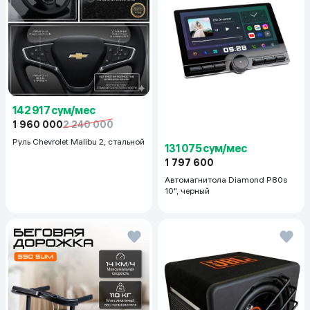
142 917 сум/мес
1 960 000
2 240 000
Руль Chevrolet Malibu 2, cтальной
131 075 сум/мес
1 797 600
Автомагнитола Diamond P80s
10", черный