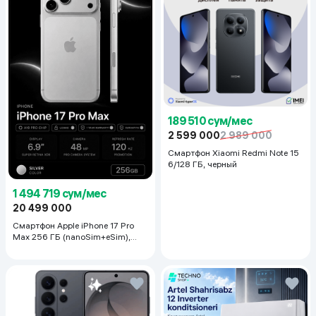
Дополнительная информация
Частота вращения	1350 об/
:
мин
Вес :
5.2 кг
Режима обдува
3
189 510 сум/мес
2 599 000
2 989 000
Смартфон Xiaomi Redmi Note 15
6/128 ГБ, черный
1 494 719 сум/мес
20 499 000
Смартфон Apple iPhone 17 Pro
Max 256 ГБ (nanoSim+eSim),
Silver