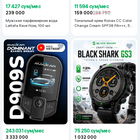
17 427 сум/мес
11 594 сум/мес
239 000
159 000
198 750
Мужская парфюмерная вода
Тональный крем Ronas CC Color
Lattafa Rave Now, 100 мл
Change Cream SPF38 PA+++, 50
мл
243 031 сум/мес
75 250 сум/мес
3 333 000
1 032 000