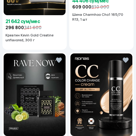
44 406 сум/мес
609 000
810 000
Шина Charmhoo Cho1 165/70
R13, 1 шт
21 642 сум/мес
296 800
341 600
Креатин Kevin Gold Creatine
unflavored, 300 г