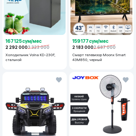
167 125 сум/мес
159 177 сум/мес
2 292 000
3 323 000
2 183 000
2 687 000
Холодильник Volna KD-230F,
Смарт телевизор Moonx Smart
стальной
43M850, черный