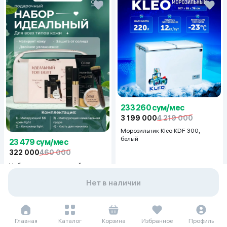
233 260 сум/мес
3 199 000
4 219 000
Морозильник Kleo KDF 300,
белый
23 479 сум/мес
322 000
460 000
Набор по уходу за кожей лица
Ollee Идеальный тон Light
Нет в наличии
Главная
Каталог
Корзина
Избранное
Профиль