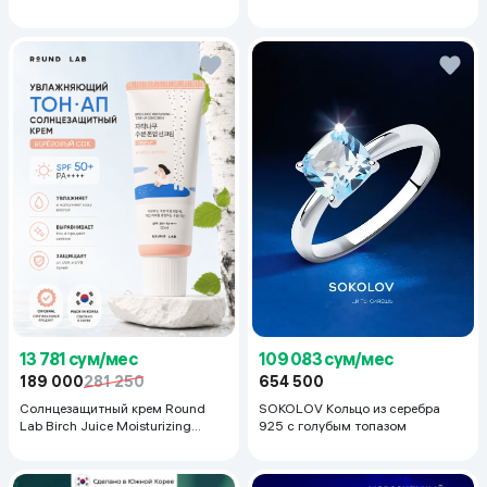
13 781 сум/мес
109 083 сум/мес
189 000
281 250
654 500
Солнцезащитный крем Round
SOKOLOV Кольцо из серебра
Lab Birch Juice Moisturizing
925 с голубым топазом
Sunscreen SPF 50+PA++++, 50
мл