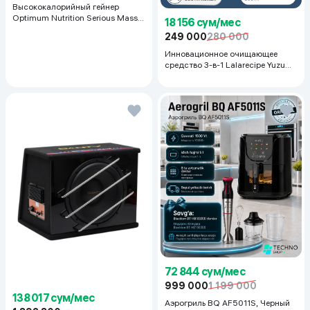
Высококалорийный гейнер
Optimum Nutrition Serious Mass,
18 156 сум/мес
Шоколад, 2.72 кг
249 000
280 000
Инновационное очищающее
средство 3-в-1 Lalarecipe Yuzu
Self Foaming 3in1 Peel Cleanser,
200 мл
72 844 сум/мес
999 000
1 199 000
138 017 сум/мес
Аэрогриль BQ AF5011S, Черный