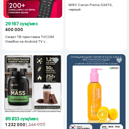
МФУ Canon Pixma G3470,
черный
29 167 сум/мес
400 000
Смарт ТВ-приставка TVCOM
ViewBox на Android TV с
голосовым управлением 2/16 ГБ,
черный
89 833 сум/мес
1 232 000
1 344 000