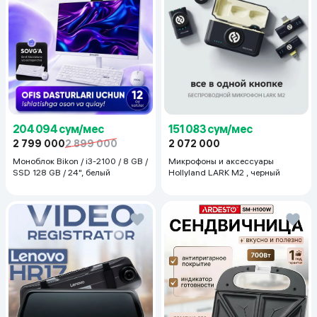
204 094 сум/мес
151 083 сум/мес
2 799 000
2 899 000
2 072 000
Моноблок Bikon / i3-2100 / 8 GB /
Микрофоны и аксессуары
SSD 128 GB / 24", белый
Hollyland LARK M2 , черный