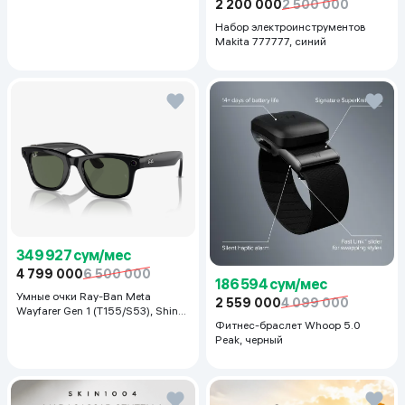
2 200 000
2 500 000
Набор электроинструментов
Makita 777777, синий
349 927 сум/мес
4 799 000
6 500 000
186 594 сум/мес
Умные очки Ray-Ban Meta
2 559 000
4 099 000
Wayfarer Gen 1 (T155/S53), Shiny
Black
Фитнес-браслет Whoop 5.0
Peak, черный