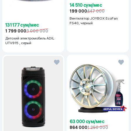
14 510 сум/мес
199 000
447 000
Вентилятор JOYBOX EcoFan
FS40, черный
131 177 сум/мес
1 799 000
3 000 000
Детский электромобиль ADIL
UTV915 , серый
63 000 сум/мес
864 000
1 250 000