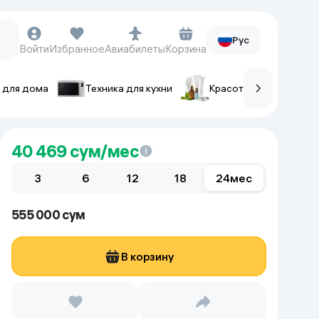
Рус
Войти
Избранное
Авиабилеты
Корзина
 для дома
Техника для кухни
Красота и уход
ов
Часы и аксессуары
40 469
сум/мес
Смарт-часы
3
Наручные часы
6
12
18
24
мес
Умные кольца
555 000 сум
Фитнес-браслеты
Ремешки для часов
В корзину
Фотоаппараты и видеокамеры
Фотоаппараты
Экшен-камеры