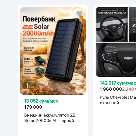
142 917 сум/мес
1 960 000
2 240
Руль Chevrolet Mal
13 052 сум/мес
cтальной
179 000
Внешний аккумулятор 2E
Solar 20000mAh, черный