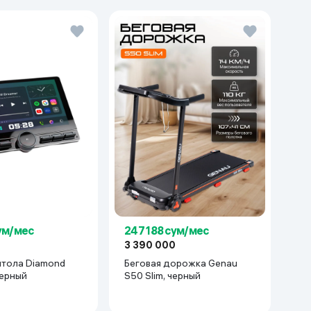
сум/мес
247 188 сум/мес
0
3 390 000
итола Diamond
Беговая дорожка Genau
черный
S50 Slim, черный