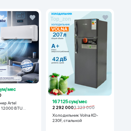
сум/мес
0
167 125 сум/мес
ер Artel
2 292 000
3 323 000
z 12000 BTU
белый
Холодильник Volna KD-
230F, стальной