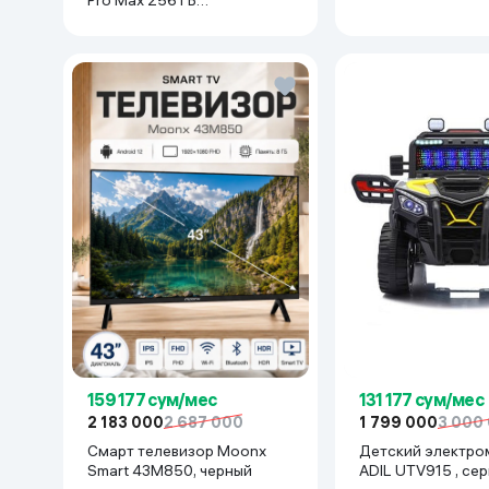
Pro Max 256 ГБ
(nanoSim+eSim), Silver
159 177 сум/мес
131 177 сум/мес
2 183 000
2 687 000
1 799 000
3 000
Смарт телевизор Moonx
Детский электро
Smart 43M850, черный
ADIL UTV915 , се