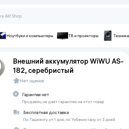
Ноутбуки и компьютеры
ТВ и проекторы
Техника
оны и гаджеты
ы и телефоны
Аксессуары для телефон
Внешний аккумулятор WiWU AS-
pple
Чехлы для смартфонов
182, серебристый
ecno
Чехлы для iPhone
iaomi
Зарядные устройства
Нет оценок
ivo
Стёкла и плёнки
onor
Гарантии нет
Cопутствующие товары
amsung
Продавец не дает гарантию на этот товар
Батарейки и аккумуляторы
Бесплатная доставка
Кабели
По Ташкенту от 1 дня, по Узбекистану от 3 дней
Внешние аккумуляторы