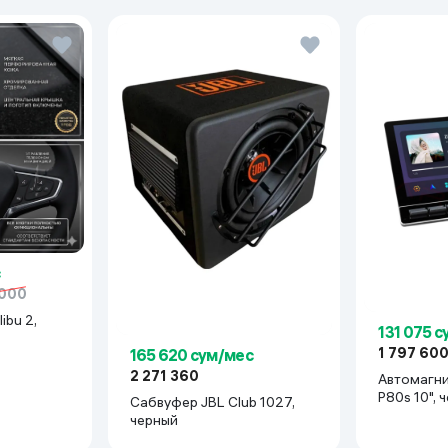
 000
ibu 2,
131 075 
1 797 60
165 620 сум/мес
2 271 360
Автомагн
P80s 10", 
Сабвуфер JBL Club 1027,
черный