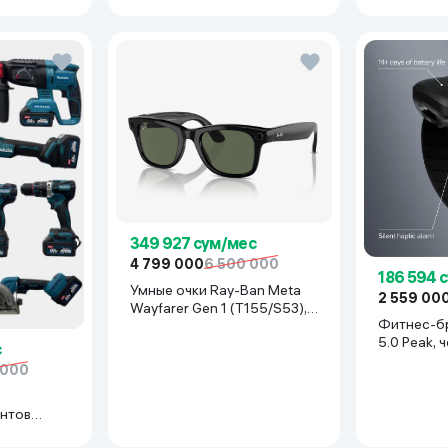
349 927 сум/мес
4 799 000
6 500 000
186 594 
Умные очки Ray-Ban Meta
2 559 00
Wayfarer Gen 1 (T155/S53),
Фитнес-б
Shiny Black
5.0 Peak, 
с
 000
нтов
иний