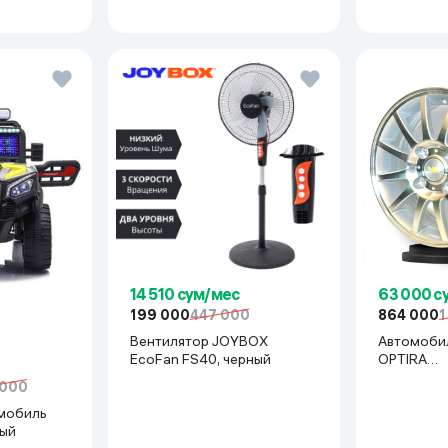
14 510 сум/мес
63 000 с
199 000
447 000
864 000
1
Вентилятор JOYBOX
Автомоби
EcoFan FS40, черный
OPTIRA
R15x114(La
 000
серебрян
мобиль
рый