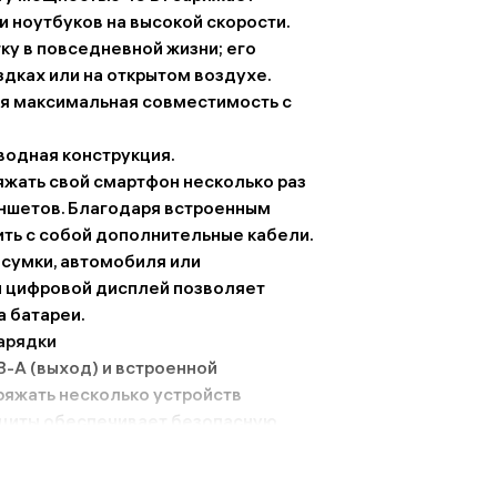
 ноутбуков на высокой скорости.
ку в повседневной жизни; его
здках или на открытом воздухе.
я максимальная совместимость с
водная конструкция.
жать свой смартфон несколько раз
ншетов. Благодаря встроенным
ить с собой дополнительные кабели.
 сумки, автомобиля или
 цифровой дисплей позволяет
а батареи.
зарядки
B-A (выход) и встроенной
ряжать несколько устройств
ащиты обеспечивает безопасную
ренапряжение, короткое замыкание и
делает устройство удобным для