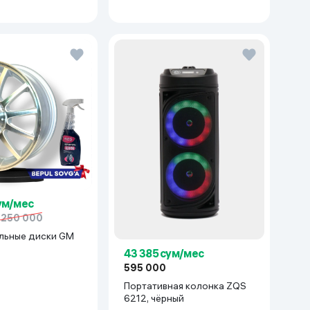
ум/мес
 250 000
льные диски GM
43 385 сум/мес
cetti/Gentra) 1 шт,
595 000
ый
Портативная колонка ZQS
6212, чёрный