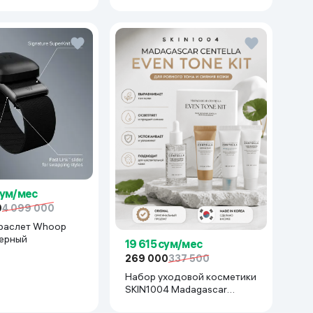
сум/мес
0
4 099 000
раслет Whoop
черный
19 615 сум/мес
269 000
337 500
Набор уходовой косметики
SKIN1004 Madagascar
Centella Even Tone Kit