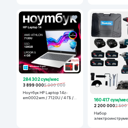
284 302 сум/мес
3 899 000
5 000 000
Ноутбук HP Laptop 14z-
em0002wm / 7120U / 4 ГБ /
160 417 сум/ме
SDD 128 ГБ / 14", Luna Grey
2 200 000
2 500
Набор
электроинструме
Makita 777777, с