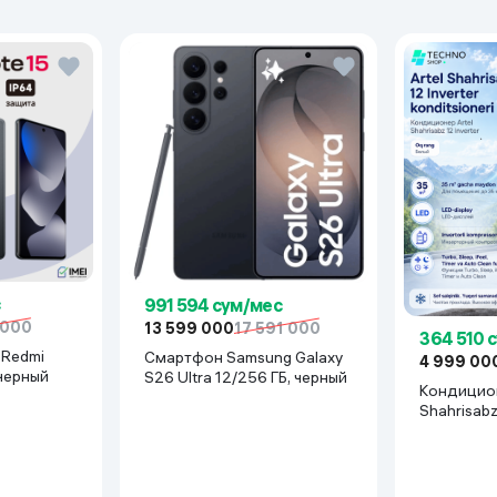
991 594 сум/мес
 000
13 599 000
17 591 000
364 510 
Смартфон Samsung Galaxy
4 999 00
 черный
S26 Ultra 12/256 ГБ, черный
Кондицион
Shahrisab
Inverter, 