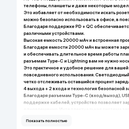
телефоны, планшеты и даже некоторые модели
Дом и сад
Это избавляет от необходимости искать розет
можно безопасно использовать в офисе, в пое
Канцелярия
Благодаря поддержке PD + QC обеспечиваетс
различными устройствами.
Бытовая химия
Высокая емкость 20000 мАч и встроенная про
Благодаря емкости 20000 мАч вы можете заря
Книги
и обеспечивать длительное время работы пла
разъемам Type-C и Lightning вам не нужно нос
Это практичное и удобное решение для вашей
Одежда и Обувь
повседневного использования. Светодиодный
четко отслеживать оставшийся процент заряд
4 выхода + 2 входа и технология безопасной 
Благодаря разъемам Type-C (вход/выход), US
поддержке кабелей, устройство позволяет за
одновременно. Интеллектуальная система з
работу, предотвращая перегрузку по току, пе
Показать полностью
перегрев. Компактный и современный дизайн 