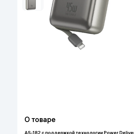
Красота и уход
Очки виртуал
Умные очки
Умный дом
Техника для игр
Спортивные товары
Автотовары
Детские товары
Строительство и ремонт
Ювелирные изделия
О товаре
Товары для дома
AS-182 с поддержкой технологии Power Deliv