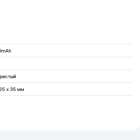
0mAh
ристый
 65 x 35 мм