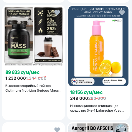
черный
89 833 сум/мес
1 232 000
1 344 000
Высококалорийный гейнер
Optimum Nutrition Serious Mass,
18 156 сум/мес
Шоколад, 2.72 кг
249 000
280 000
Инновационное очищающее
средство 3-в-1 Lalarecipe Yuzu
Self Foaming 3in1 Peel Cleanser,
200 мл