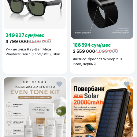
349 927 сум/мес
4 799 000
6 500 000
186 594 сум/мес
Умные очки Ray-Ban Meta
2 559 000
4 099 000
Wayfarer Gen 1 (T155/S53), Shiny
Black
Фитнес-браслет Whoop 5.0
Peak, черный