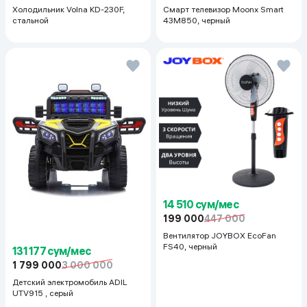
Холодильник Volna KD-230F,
Смарт телевизор Moonx Smart
стальной
43M850, черный
14 510 сум/мес
199 000
447 000
Вентилятор JOYBOX EcoFan
FS40, черный
131 177 сум/мес
1 799 000
3 000 000
Детский электромобиль ADIL
UTV915 , серый