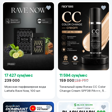
17 427 сум/мес
11 594 сум/мес
239 000
159 000
198 750
Мужская парфюмерная вода
Тональный крем Ronas CC Color
Lattafa Rave Now, 100 мл
Change Cream SPF38 PA+++, 50
мл