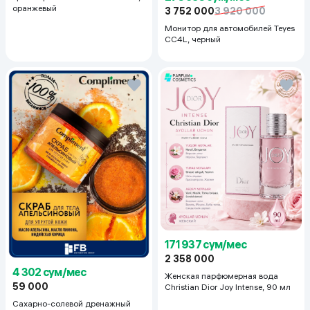
оранжевый
3 752 000
3 920 000
Монитор для автомобилей Teyes
CC4L, черный
171 937 сум/мес
2 358 000
4 302 сум/мес
Женская парфюмерная вода
59 000
Christian Dior Joy Intense, 90 мл
Сахарно-солевой дренажный