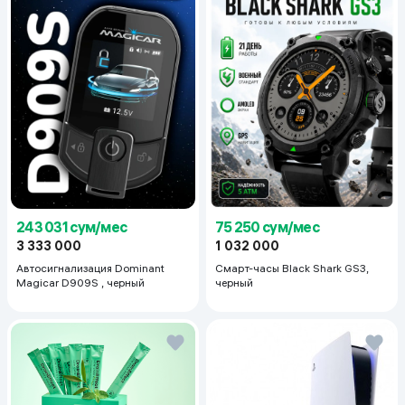
243 031 сум/мес
75 250 сум/мес
3 333 000
1 032 000
Автосигнализация Dominant
Смарт-часы Black Shark GS3,
Magicar D909S , черный
черный