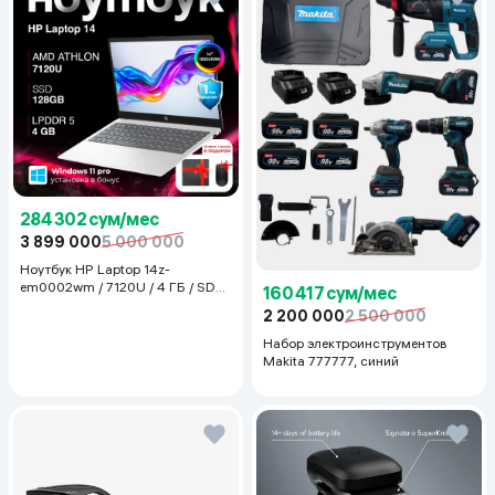
284 302 сум/мес
3 899 000
5 000 000
Ноутбук HP Laptop 14z-
em0002wm / 7120U / 4 ГБ / SDD
160 417 сум/мес
128 ГБ / 14", Luna Grey
2 200 000
2 500 000
Набор электроинструментов
Makita 777777, синий