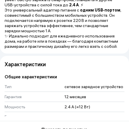
USB‑устройства с силой тока до
2.4 А
. ⚡
Это универсальный адаптер питания с
одним USB‑портом
,
совместимый с большинством мобильных устройств. Он
подключается напрямую к розетке 220 В и позволяет
заряжать устройства эффективнее, чем стандартные
зарядки мощностью 1 А.
✨ Идеально подходит для ежедневного использования
дома, на работе или в поездках — благодаря компактным
размерам и практичному дизайну его легко взять с собой.
Характеристики
Общие характеристики
Тип
сетевое зарядное устройство
Гарантия
12 месяцев
Мощность
2.4 A (≈12 Вт)
Быстрая зарядка
нет
Питание от сети
100–240 В AC