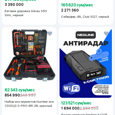
165 620 сум/мес
3 390 000
2 271 360
Беговая дорожка Genau S50
Slim, черный
Сабвуфер JBL Club 1027, черный
62 343 сум/мес
854 990
949 990
Набор инструментов Number one
123 521 сум/мес
CDI20/2.0-PRO-BR-2B, красный
1 694 000
2 694 000
Радар-детектор Neoline X-COP