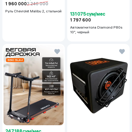
1 960 000
2 240 000
Руль Chevrolet Malibu 2, cтальной
131 075 сум/мес
1 797 600
Автомагнитола Diamond P80s
10", черный
247 188 сум/мес