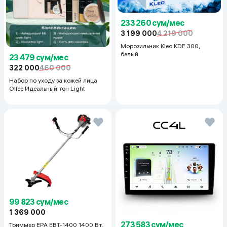
233 260 сум/мес
3 199 000
4 219 000
Морозильник Kleo KDF 300,
белый
23 479 сум/мес
322 000
460 000
Набор по уходу за кожей лица
Ollee Идеальный тон Light
99 823 сум/мес
1 369 000
273 583 сум/мес
Триммер EPA EBT-1400 1400 Вт,