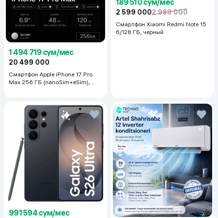
189 510 сум/мес
2 599 000
2 989 000
Смартфон Xiaomi Redmi Note 15
6/128 ГБ, черный
1 494 719 сум/мес
20 499 000
Смартфон Apple iPhone 17 Pro
Max 256 ГБ (nanoSim+eSim),
Silver
991 594 сум/мес