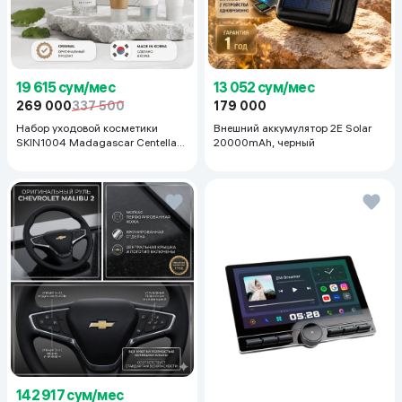
19 615 сум/мес
13 052 сум/мес
269 000
337 500
179 000
Набор уходовой косметики
Внешний аккумулятор 2E Solar
SKIN1004 Madagascar Centella
20000mAh, черный
Even Tone Kit
142 917 сум/мес