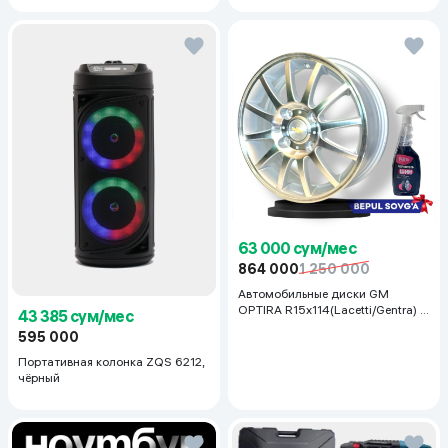
63 000 сум/мес
864 000
1 250 000
Автомобильные диски GM
OPTIRA R15x114(Lacetti/Gentra) 1
43 385 сум/мес
шт, серебряный
595 000
Портативная колонка ZQS 6212,
чёрный