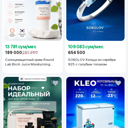
13 781 сум/мес
109 083 сум/мес
189 000
281 250
654 500
Солнцезащитный крем Round
SOKOLOV Кольцо из серебра
Lab Birch Juice Moisturizing
925 с голубым топазом
Sunscreen SPF 50+PA++++, 50
мл