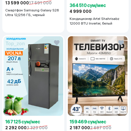
13 599 000
17 591 000
364 510 сум/мес
Смартфон Samsung Galaxy S26
4 999 000
Ultra 12/256 ГБ, черный
Кондиционер Artel Shahrisabz
12000 BTU Inverter, белый
167 125 сум/мес
159 469 сум/мес
2 292 000
3 323 000
2 187 000
2 687 000