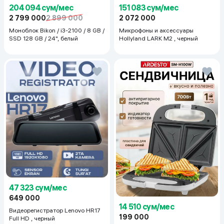
204 094 сум/мес
151 083 сум/мес
2 799 000
2 899 000
2 072 000
Моноблок Bikon / i3-2100 / 8 GB /
Микрофоны и аксессуары
SSD 128 GB / 24", белый
Hollyland LARK M2 , черный
47 323 сум/мес
649 000
14 510 сум/мес
Видеорегистратор Lenovo HR17
199 000
Full HD , черный