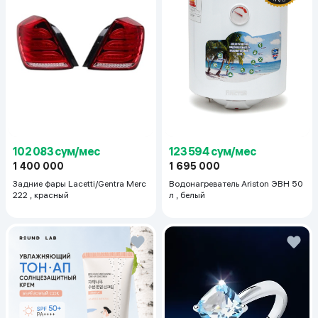
123 594 сум/мес
102 083 сум/мес
1 695 000
1 400 000
Водонагреватель Ariston ЭВН 50
Задние фары Lacetti/Gentra Merc
л , белый
222 , красный