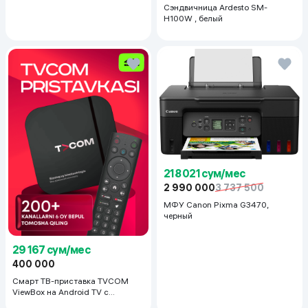
Сэндвичница Ardesto SM-
H100W , белый
218 021 сум/мес
2 990 000
3 737 500
МФУ Canon Pixma G3470,
черный
29 167 сум/мес
400 000
Смарт ТВ-приставка TVCOM
ViewBox на Android TV с
голосовым управлением 2/16 ГБ,