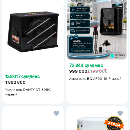
72 844 сум/мес
999 000
1 199 000
138 017 сум/мес
Аэрогриль BQ AF5011S, Черный
1 892 800
Усилитель DANTY DT-308C,
черный