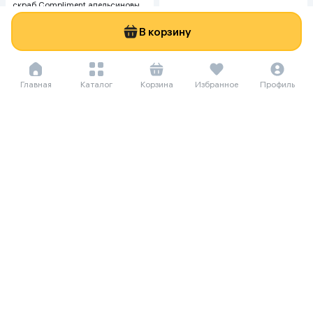
скраб Compliment апельсиновый
для упругой кожи, 400 мл
В корзину
Главная
Каталог
Корзина
Избранное
Профиль
156 771 сум/мес
4 151 сум/мес
2 150 000
4 500 000
56 930
Гантеля Dreamfit 55 кг, белый
Гель для душа Cafe mimi Sweet
Shake, 400 мл