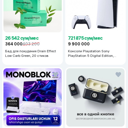
26 542 сум/мес
721 875 сум/мес
364 000
403 200
9 900 000
Бад для похудения Drain Effect
Консоли Playstation Sony
Low Carb Green, 20 стиков
PlayStation 5 Digital Edition,
белый