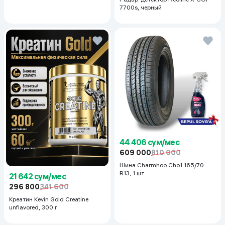
7700s, черный
44 406 сум/мес
609 000
810 000
Шина Charmhoo Cho1 165/70
R13, 1 шт
21 642 сум/мес
296 800
341 600
Креатин Kevin Gold Creatine
unflavored, 300 г