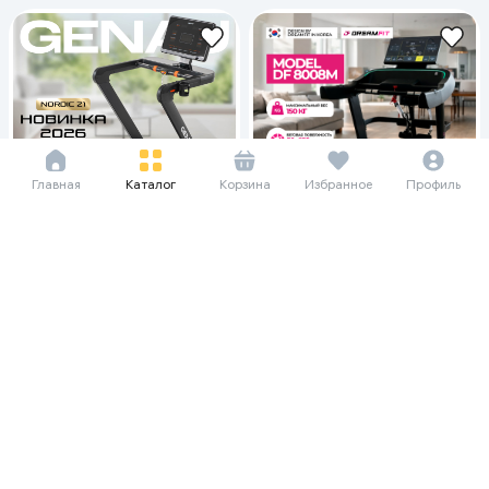
Главная
Каталог
Корзина
Избранное
Профиль
1 163 021 сум/мес
15 950 000
Беговая дорожка Genau Nordic
Z1, черный
805 000 сум/мес
11 040 000
92 000 000
Беговая дорожка DreamFit DF-
8008, черный