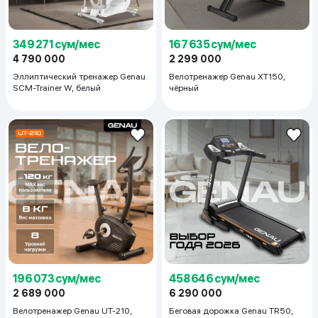
349 271 сум/мес
167 635 сум/мес
4 790 000
2 299 000
Эллиптический тренажер Genau
Велотренажер Genau XT150,
SCM-Trainer W, белый
чёрный
196 073 сум/мес
458 646 сум/мес
2 689 000
6 290 000
Велотренажер Genau UT-210,
Беговая дорожка Genau TR50,