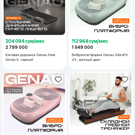
204 094 сум/мес
112 948 сум/мес
2 799 000
1 549 000
Беговая дорожка Genau New
Виброплатформа Genau VibroFit
Stride X, черный
V3 , мятный цвет