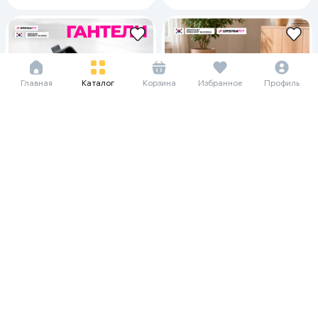
Главная
Каталог
Корзина
Избранное
Профиль
33 906 сум/мес
45 573 сум/мес
465 000
920 000
625 000
2 500 000
Гантеля DreamFit DF-Rangli
Велотренажер Dreamfit DF-
Chamadan, розовый
Elktron velo, белый