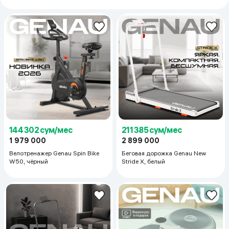
144 302 сум/мес
211 385 сум/мес
1 979 000
2 899 000
Велотренажер Genau Spin Bike
Беговая дорожка Genau New
W50, чёрный
Stride X, белый