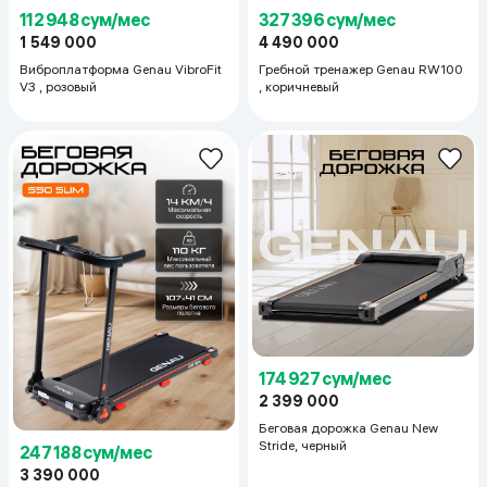
112 948 сум/мес
327 396 сум/мес
1 549 000
4 490 000
Виброплатформа Genau VibroFit
Гребной тренажер Genau RW100
V3 , розовый
, коричневый
174 927 сум/мес
2 399 000
Беговая дорожка Genau New
Stride, черный
247 188 сум/мес
3 390 000