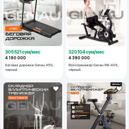
305 521 сум/мес
320 104 сум/мес
4 190 000
4 390 000
Беговая дорожка Genau X50,
Велотренажер Genau RB-409,
черный
чёрный