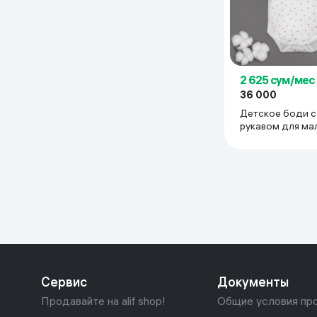
2 625 сум/мес
36 000
Детское боди с
рукавом для ма
девочки тонкий
супрем 100% хл
мес, белый
Сервис
Документы
Продавайте на alif shop!
Общие условия пр