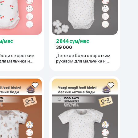
ум/мес
2 844 сум/мес
39 000
боди с коротким
Детское боди с коротким
для мальчика и
рукавом для мальчика и
тонкий трикотаж
девочки тонкий трикотаж
00% хлопок 9-12
супрем 100% хлопок 18-24
сный
мес, белый