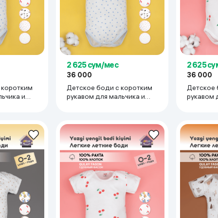
липы для новорожденных, швами наружу
2 625 сум/мес
2 625 с
36 000
36 000
 коротким
Детское боди с коротким
Детское 
льчика и
рукавом для мальчика и
рукавом 
 трикотаж
девочки тонкий трикотаж
девочки 
 18-24
супрем 100% хлопок 9-12
супрем 1
мес, белый
мес, кра