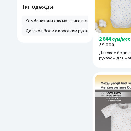
Тип одежды
Дом и сад
Комбинезоны для мальчика и девочки, открытые и с
Канцелярия
Детское боди с коротким рукавом
Бытовая химия
2 844 сум/мес
39 000
Детское боди с
Книги
рукавом для ма
девочки тонкий
супрем 100% хлопок
Одежда и Обувь
мес, ледяной