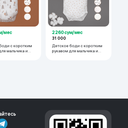
ум/мес
2 260 сум/мес
31 000
боди с коротким
Детское боди с коротким
для мальчика и
рукавом для мальчика и
тонкий трикотаж
девочки тонкий трикотаж
00% хлопок 9-12
супрем 100% хлопок 0-3
ичневый
мес, белый
айтесь