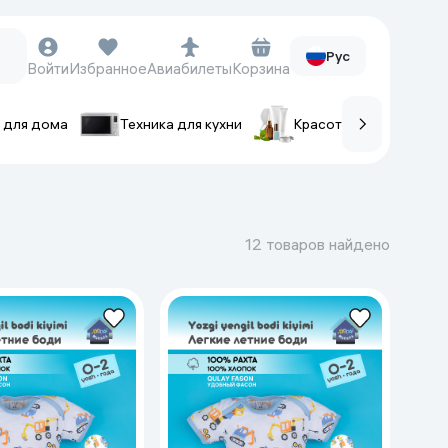
Рус
Войти
Избранное
Авиабилеты
Корзина
 для дома
Техника для кухни
Красота и уход
ов
Часы и аксессуары
Смарт-часы
12 товаров найдено
Наручные часы
Умные кольца
Фитнес-браслеты
Ремешки для часов
Фотоаппараты и видеокамеры
Фотоаппараты
Экшен-камеры