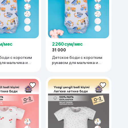
ум/мес
2 260 сум/мес
31 000
боди с коротким
Детское боди с коротким
для мальчика и
рукавом для мальчика и
тонкий трикотаж
девочки тонкий трикотаж
% хлопок 18-24
супрем 100% хлопок 0-3
убой
мес, голубой