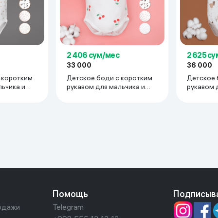
2 406 сум/мес
2 625 с
33 000
36 000
 коротким
Детское боди с коротким
Детское 
льчика и
рукавом для мальчика и
рукавом 
 трикотаж
девочки тонкий трикотаж
девочки 
опок 9-12
супрем 100% хлопок 3-6
супрем 1
мес, красный
мес, кор
Помощь
Подписыв
одажи
Telegram