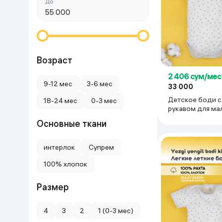
Сначала дешёвые
До
Красота и уход
Очки виртуал
Умные очки
Умный дом
Техника для игр
Возраст
2 406 сум/мес
Спортивные товары
9-12 мес
3-6 мес
33 000
Детское боди с
18-24 мес
0-3 мес
Автотовары
рукавом для ма
девочки тонкий
Основные ткани
супрем 100% хлоп
Детские товары
мес, ледяной
интерлок
Супрем
Строительство и ремонт
100% хлопок
Ювелирные изделия
Размер
Товары для дома
4
3
2
1 (0-3 мес)