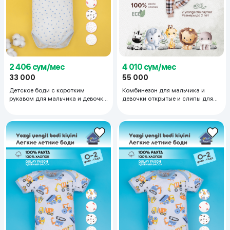
2 406 сум/мес
4 010 сум/мес
33 000
55 000
Детское боди с коротким
Комбинезон для мальчика и
рукавом для мальчика и девочки
девочки открытые и слипы для
тонкий трикотаж супрем 100%
новорожденных швами наружу
хлопок 3-6 мес, ледяной
0-3 мес, бежевый