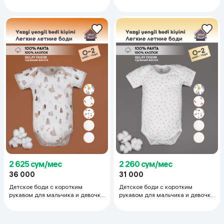
тонкий трикотаж супрем 100%
тонкий трикотаж супрем 100%
хлопок 9-12 мес, белый
хлопок 3-6 мес, красный
2 625 сум/мес
2 260 сум/мес
36 000
31 000
Детское боди с коротким
Детское боди с коротким
рукавом для мальчика и девочки
рукавом для мальчика и девочки
тонкий трикотаж супрем 100%
тонкий трикотаж супрем 100%
хлопок 9-12 мес, коричневый
хлопок 0-3 мес, белый