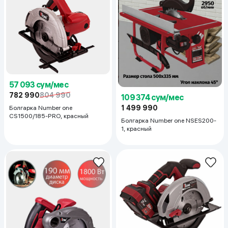
57 093 сум/мес
782 990
804 990
109 374 сум/мес
1 499 990
Болгарка Number one
CS1500/185-PRO, красный
Болгарка Number one NSES200-
1, красный