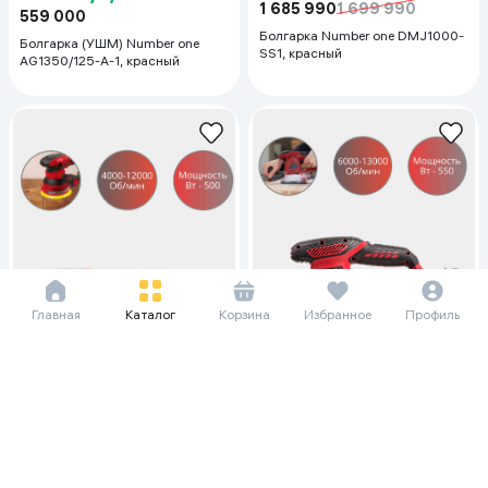
1 685 990
1 699 990
559 000
Болгарка Number one DMJ1000-
Болгарка (УШМ) Number one
SS1, красный
AG1350/125-A-1, красный
Главная
Каталог
Корзина
Избранное
Профиль
52 937 сум/мес
47 614 сум/мес
725 990
759 990
652 990
694 990
Болгарка (УШМ) Number one
Болгарка (УШМ) Number one