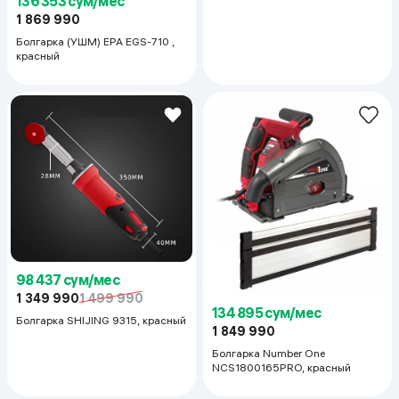
136 353 сум/мес
1 869 990
Болгарка (УШМ) EPA EGS-710 ,
красный
98 437 сум/мес
1 349 990
1 499 990
134 895 сум/мес
Болгарка SHIJING 9315, красный
1 849 990
Болгарка Number One
NCS1800165PRO, красный