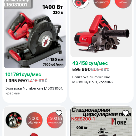
43 458 сум/мес
595 990
605 990
101 791 сум/мес
Болгарка Number one
1 395 990
1 415 990
MC1500/115-1, красный
Болгарка Number one L15031001,
красный