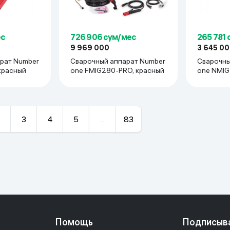
ес
726 906 сум/мес
265 781
9 969 000
3 645 0
рат Number
Сварочный аппарат Number
Сварочны
 красный
one FMIG280-PRO, красный
one NMIG
3
4
5
...
83
Помощь
Подписыв