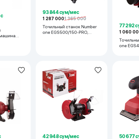
ьной реальности
93 844 сум/мес
ес
1 287 000
1 365 000
77 292 
Точильный станок Number
я
1 060 0
one EGS500/150-PRO,
 машина
красный
Точильны
200/150-A,
one EGS4
красный
с
42 948 сум/мес
50 677 