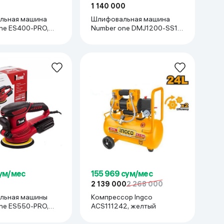
1 140 000
льная машина
Шлифовальная машина
ne ES400-PRO,
Number one DMJ1200-SS1,
красный
сум/мес
155 969 сум/мес
2 139 000
2 268 000
льная машины
Компрессор Ingco
ne ES550-PRO,
ACS111242, желтый