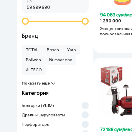
Сначала дешёвые
До
Красота и уход
Очки виртуал
Умные очки
94 063 сум/м
Умный дом
1 290 000
Эксцентрикова
Техника для игр
полировальная
Бренд
Number one AG1
красный
Спортивные товары
TOTAL
Bosch
Yato
Pollwon
Number one
Автотовары
ALTECO
Детские товары
Показать ещё
Категория
Строительство и ремонт
Болгарки (УШМ)
Ювелирные изделия
Дрели и шуруповерты
Перфораторы
Товары для дома
72 188 сум/ме