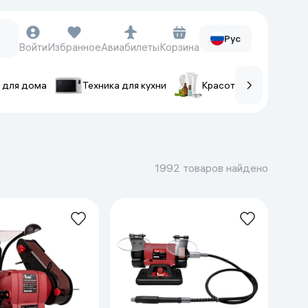
Рус
Войти
Избранное
Авиабилеты
Корзина
 для дома
Техника для кухни
Красота и уход
ов
Часы и аксессуары
Смарт-часы
1992 товаров найдено
Наручные часы
Умные кольца
Фитнес-браслеты
Ремешки для часов
Фотоаппараты и видеокамеры
Фотоаппараты
Экшен-камеры