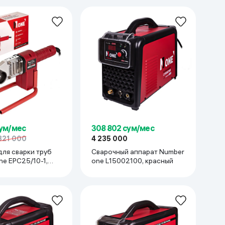
сум/мес
308 802 сум/мес
321 000
4 235 000
для сварки труб
Сварочный аппарат Number
ne EPC25/10-1,
one L15002100, красный