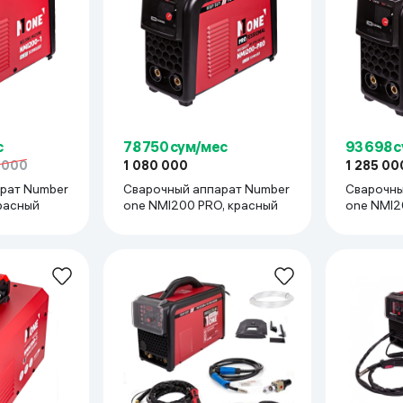
с
78 750 сум/мес
93 698 
 000
1 080 000
1 285 00
рат Number
Сварочный аппарат Number
Сварочны
красный
one NMI200 PRO, красный
one NMI2