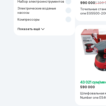
Набор электроинструментов
990 000
1 100
Дом и сад
Электрические водяные
Точильные стан
насосы
one EGS500-20
красный
Канцелярия
Компрессоры
Показать ещё
Бытовая химия
Книги
Одежда и Обувь
43 021 сум/ме
590 000
Шлифовальная 
Number one ES4
красный