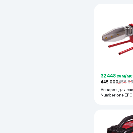
32 448 сум/ме
445 000
456 9
Аппарат для сва
Number one EPC4
красный