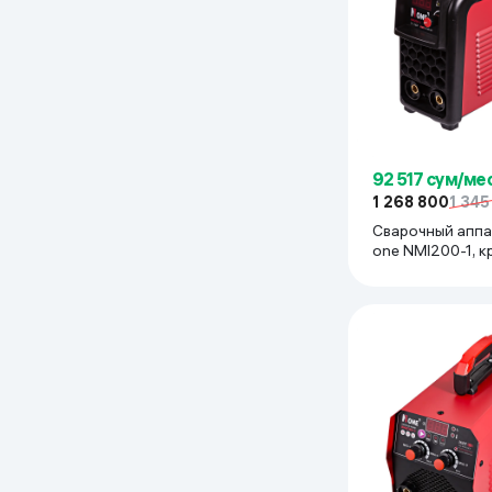
92 517 сум/ме
1 268 800
1 345
Сварочный аппа
one NMI200-1, 