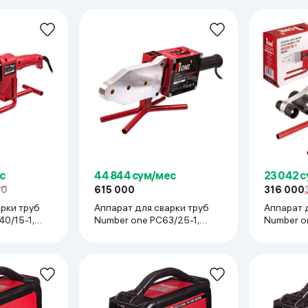
с
44 844 сум/мес
23 042 
50
615 000
316 000
рки труб
Аппарат для сварки труб
Аппарат 
0/15-1,
Number one PC63/25-1,
Number o
красный
красный