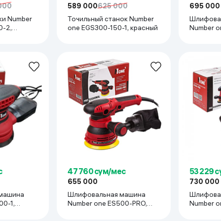
 000
589 000
625 000
695 000
ки Number
Точильный станок Number
Шлифова
0-2,
one EGS300-150-1, красный
Number o
красный
с
47 760 сум/мес
53 229 
655 000
730 000
машина
Шлифовальная машина
Шлифова
00-1,
Number one ES500-PRO,
Number o
красный
красный