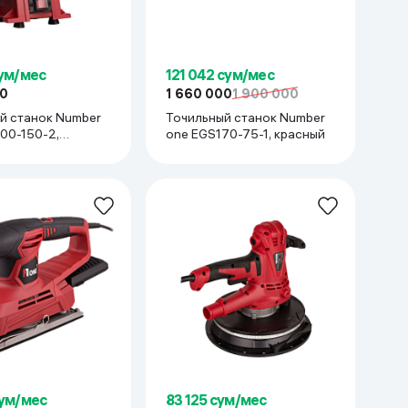
сум/мес
121 042 сум/мес
00
1 660 000
1 900 000
й станок Number
Точильный станок Number
00-150-2,
one EGS170-75-1, красный
сум/мес
83 125 сум/мес