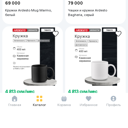
69 000
79 000
Кружки Ardesto Mug Marmo,
Чашки и кружки Ardesto
белый
Bagheria, серый
4 813 сум/мес
4 813 сум/мес
66 000
66 000
Чашки и кружки Ardesto Trento ,
Кружки Ardesto Trento, белый
Главная
Каталог
Корзина
Избранное
Профиль
черный