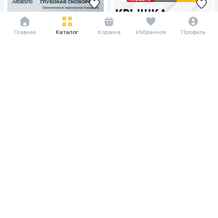
Главная
Каталог
Корзина
Избранное
Профиль
19 615 сум/мес
7 219 сум/мес
269 000
99 000
Ardesto Gemini Gourmet 26 см,
Стеклянные крышки Ardesto
черный
Gemini Gourmet, прозрачный