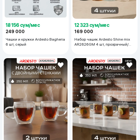
18 156 сум/мес
12 323 сум/мес
249 000
169 000
Чашки и кружки Ardesto Bagheria
Набор чашек Ardesto Shine mix
6 шт, серый
AR2626GM 4 шт, прозрачный/
серый/золотистый