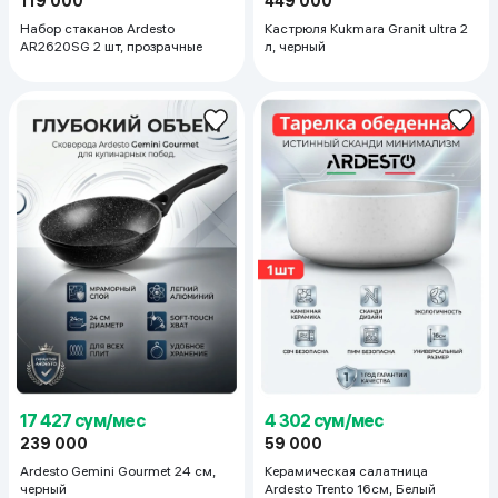
119 000
449 000
Набор стаканов Ardesto
Кастрюля Kukmara Granit ultra 2
AR2620SG 2 шт, прозрачные
л, черный
17 427 сум/мес
4 302 сум/мес
239 000
59 000
Ardesto Gemini Gourmet 24 см,
Керамическая салатница
черный
Ardesto Trento 16см, Белый