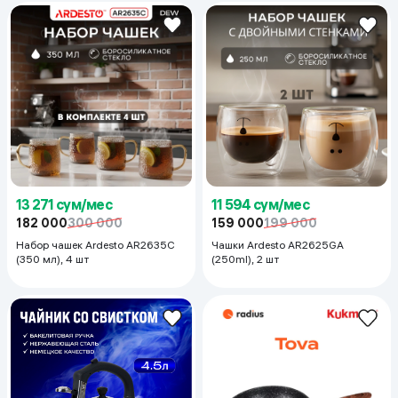
13 271 сум/мес
11 594 сум/мес
182 000
300 000
159 000
199 000
Набор чашек Ardesto AR2635C
Чашки Ardesto AR2625GA
(350 мл), 4 шт
(250ml), 2 шт