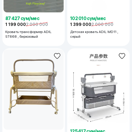
87 427 сум/мес
102 010 сум/мес
1 199 000
2 000 000
1 399 000
2 000 000
Кровать-трансформер ADIL
Детская кровать ADIL MD11 ,
ST668 , бирюзовый
серый
125 417 сум/мес