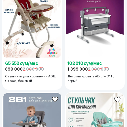
65 552 сум/мес
102 010 сум/мес
899 000
2 000 000
1 399 000
2 000 000
Стульчики для кормления ADIL
Детская кровать ADIL MD11 ,
CY808, бежевый
серый