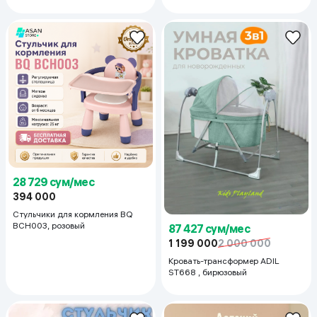
28 729 сум/мес
394 000
Стульчики для кормления BQ
BCH003, розовый
87 427 сум/мес
1 199 000
2 000 000
Кровать-трансформер ADIL
ST668 , бирюзовый