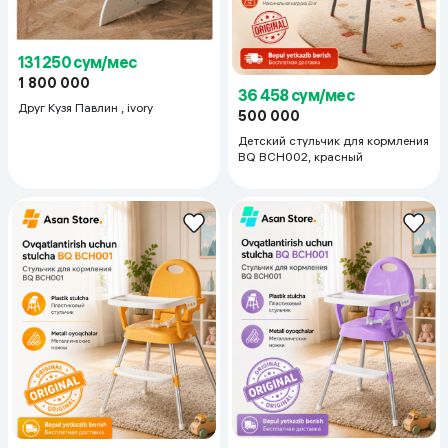
131 250 сум/мес
1 800 000
36 458 сум/мес
Друг Кузя Павлин , ivory
500 000
Детский стульчик для кормления
BQ BCH002, красный