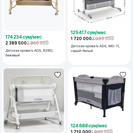
125 417 сум/мес
174 234 сум/мес
1 720 000
2 000 000
2 389 500
2 950 000
Детская кровать ADIL MD-11,
Детская кровать ADIL 628D,
серый-белый
бежевый
124 688 сум/мес
1 710 000
1 900 000