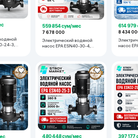
ьной реальности
ес
614 979
559 854 сум/мес
8 434 00
7 678 000
водяной
Электрич
Электрический водяной
0-24-3,
насос EP
насос EPA ESN40-30-4,
черный
черный
480 448 сум/мес
397 177
ес