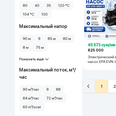
80
40
35
120 °C
104 °C
100
Максимальный напор
90 м
9
85 м
80 м
45 573 сум/ме
8 м
75 м
625 000
Электрический 
Показать ещё
насос EPA EVN-
красный
Максимальный поток, м³/
час
1
2
90 м³/час
9
88
84 м³/час
72 м³/час
60 m³/soat