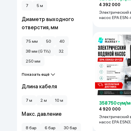
4 392 000
7
5 м
Дом и сад
Электрический 
насос EPA ESN-4
Диаметр выходного
черный
Канцелярия
отверстия, мм
Бытовая химия
75 мм
50
40
38 мм (G 1½)
32
Книги
250 мм
Одежда и Обувь
Показать ещё
Длина кабеля
7 м
2 м
10 м
358 750 сум/м
4 920 000
Макс. давление
Электрический 
насос EPA ESN32
черный
8 бар
6 бар
30 бар