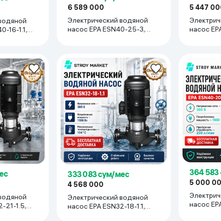
6 589 000
5 447 00
Электрический водяной
Электрич
водяной
насос EPA ESN40-25-3,
насос EP
0-16-1.1,
черный
черный
364 583
ес
333 083 сум/мес
5 000 0
4 568 000
Электрич
водяной
Электрический водяной
насос EP
-21-1.5,
насос EPA ESN32-18-1.1,
черный
черный