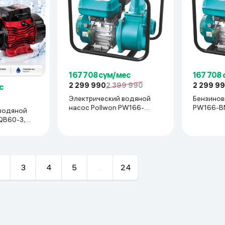
167 708 сум/мес
167 708
2 299 990
2 399 990
2 299 9
с
Электрический водяной
Бензинов
насос Pollwon PW166-
водяной
BN75, синий
QB60-3,
3
4
5
...
24