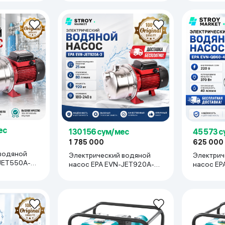
ес
130 156 сум/мес
45 573 
1 785 000
625 000
водяной
Электрический водяной
Электрич
JET550A-3,
насос EPA EVN-JET920A-3,
насос EP
красный
черный