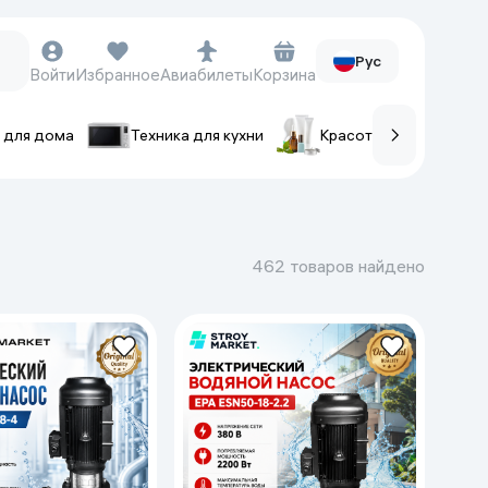
Рус
Войти
Избранное
Авиабилеты
Корзина
 для дома
Техника для кухни
Красота и уход
ов
Часы и аксессуары
Смарт-часы
462 товаров найдено
Наручные часы
Умные кольца
Фитнес-браслеты
Ремешки для часов
Фотоаппараты и видеокамеры
Фотоаппараты
Экшен-камеры