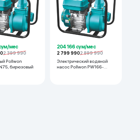
 сум/мес
204 166 сум/мес
90
2 399 990
2 799 990
2 899 990
ый Pollwon
Электрический водяной
PW166-BN75, бирюзовый
насос Pollwon PW166-
BN100, бирюзовый