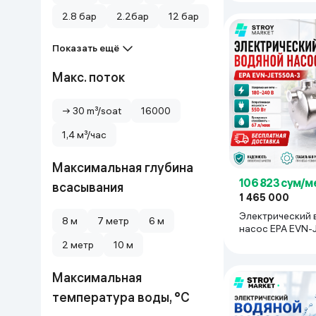
2.8 бар
2.2бар
12 бар
Показать ещё
Макс. поток
→ 30 m³/soat
16000
1,4 м³/час
Максимальная глубина
106 823 сум/м
всасывания
1 465 000
Электрический 
8 м
7 метр
6 м
насос EPA EVN-
красный
2 метр
10 м
Максимальная
температура воды, °C