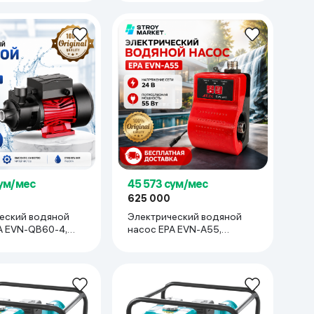
45 573 сум/мес
сум/мес
625 000
Электрический водяной
еский водяной
насос EPA EVN-A55,
A EVN-QB60-4,
красный