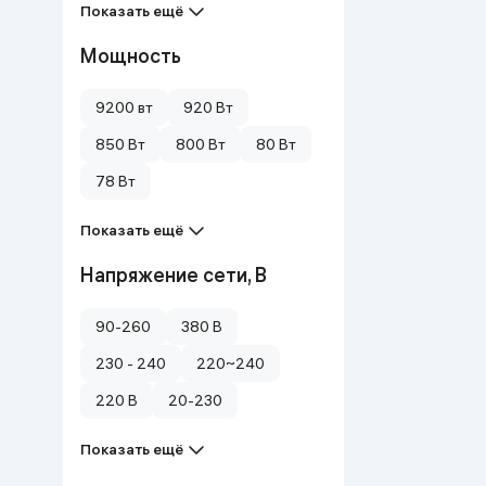
Показать ещё
Мощность
9200 вт
920 Вт
850 Вт
800 Вт
80 Вт
78 Вт
Показать ещё
Напряжение сети, В
90-260
380 B
230 - 240
220~240
220 В
20-230
Показать ещё