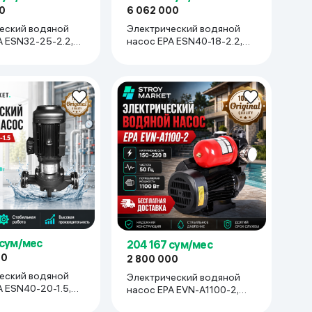
0
6 062 000
еский водяной
Электрический водяной
A ESN32-25-2.2,
насос EPA ESN40-18-2.2,
черный
 сум/мес
204 167 сум/мес
00
2 800 000
еский водяной
Электрический водяной
A ESN40-20-1.5,
насос EPA EVN-A1100-2,
красный