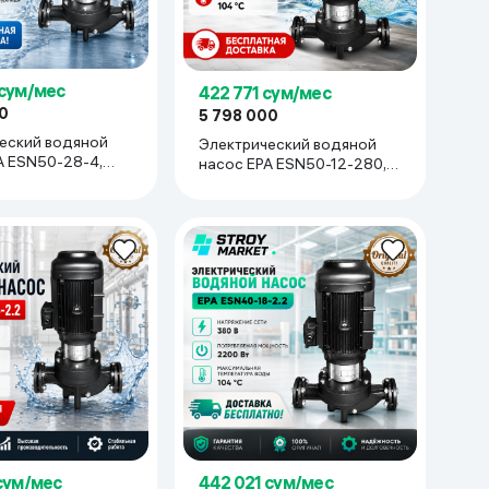
 сум/мес
422 771 сум/мес
0
5 798 000
еский водяной
Электрический водяной
A ESN50-28-4,
насос EPA ESN50-12-280,
черный
 сум/мес
442 021 сум/мес