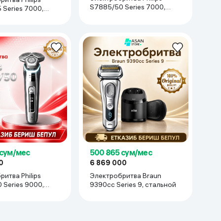
S7885/50 Series 7000,
 Series 7000,
чёрный-синий
 сум/мес
500 865 сум/мес
0
6 869 000
итва Philips
Электробритва Braun
 Series 9000,
9390cc Series 9, стальной