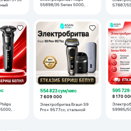
S5898/35 Series 5000,
S7887/55
рный
чёрный
стальной
595 729
ес
554 823 сум/мес
8 170 00
7 609 000
Электробр
hilips
Электробритва Braun S9
S9985/50
 5000,
Pro+ 9577сс, стальной
стальной