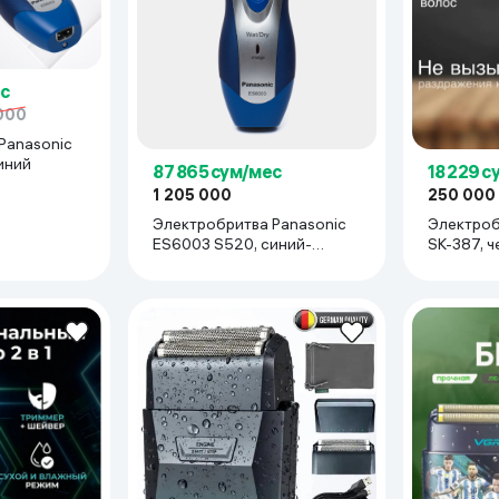
ьной реальности
с
000
Panasonic
иний
87 865 сум/мес
18 229 с
1 205 000
250 000
Электробритва Panasonic
Электро
ES6003 S520, синий-
SK-387, 
стальной