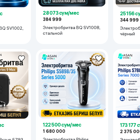
28 073 сум/мес
25 156 с
с
384 999
344 999
Электробритва BQ SV1008,
Электроб
BQ SV1002,
стальной
чёрный
122 500 сум/мес
173 177 
ес
1 680 000
2 375 00
Электробритва Philips
Электробр
Braun 5793