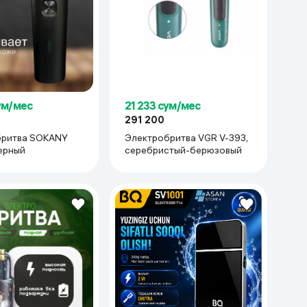
ум/мес
21 233 сум/мес
291 200
бритва SOKANY
Электробритва VGR V-393,
черный
серебристый-берюзовый