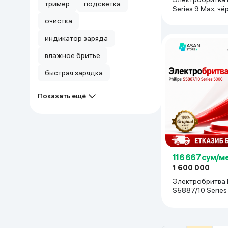
тример
подсветка
Series 9 Max, чё
очистка
индикатор заряда
влажное бритьё
быстрая зарядка
Показать ещё
116 667 сум/м
1 600 000
Электробритва P
S5887/10 Series
черный