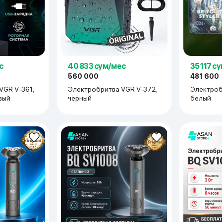
ый корпус • Эргономичный дизайн Pro-Curve • Лезвия из нержаве
с
40 833 сум/мес
35 117 с
560 000
481 600
VGR V-361,
Электробритва VGR V-372,
Электроб
вый
чёрный
белый