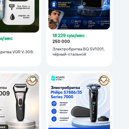
ющей стали
18 229 сум/мес
ум/мес
250 000
Электробритва BQ SV1001,
ритва VGR V-309,
чёрный-стальной