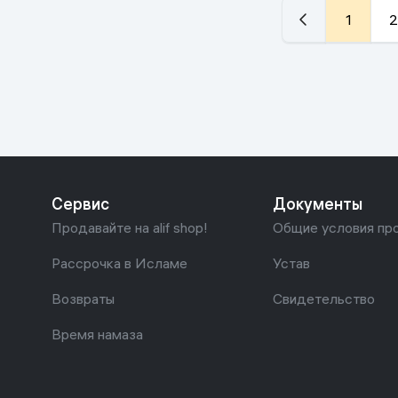
1
2
Сервис
Документы
Продавайте на alif shop!
Общие условия пр
Рассрочка в Исламе
Устав
Возвраты
Свидетельство
Время намаза