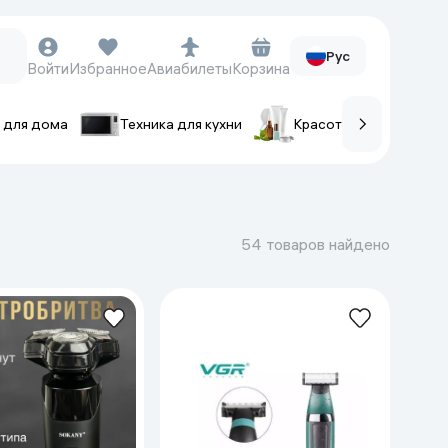
Рус
Войти
Избранное
Авиабилеты
Корзина
 для дома
Техника для кухни
Красота и уход
ов
Часы и аксессуары
Смарт-часы
54 товаров найдено
Наручные часы
Умные кольца
Фитнес-браслеты
Ремешки для часов
Фотоаппараты и видеокамеры
Фотоаппараты
Экшен-камеры