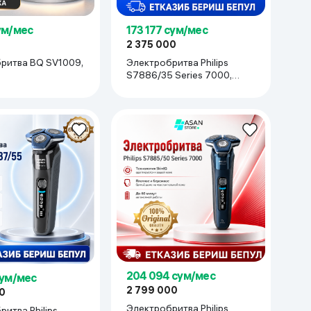
173 177 сум/мес
ум/мес
2 375 000
Электробритва Philips
ритва BQ SV1009,
S7886/35 Series 7000,
чёрный
204 094 сум/мес
сум/мес
2 799 000
0
Электробритва Philips
итва Philips