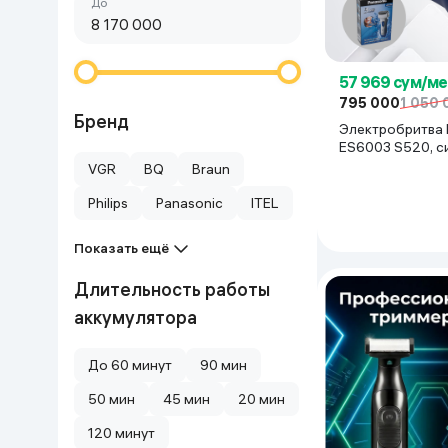
Сначала дешёвые
До
Красота и уход
Очки виртуал
Умные очки
Умный дом
57 969 сум/ме
795 000
1 050 
Техника для игр
Бренд
Электробритва 
ES6003 S520, с
Спортивные товары
VGR
BQ
Braun
Philips
Panasonic
ITEL
Автотовары
Показать ещё
Детские товары
Длительность работы
аккумулятора
Строительство и ремонт
До 60 минут
90 мин
Ювелирные изделия
50 мин
45 мин
20 мин
Товары для дома
120 минут