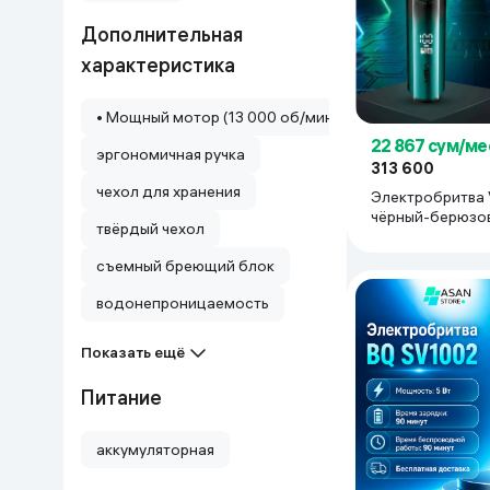
Дом и сад
Дополнительная
характеристика
Канцелярия
• Мощный мотор (13 000 об/мин) • Водонепроницаем
Бытовая химия
22 867 сум/ме
эргономичная ручка
313 600
чехол для хранения
Электробритва 
Книги
чёрный-берюзо
твёрдый чехол
Одежда и Обувь
съемный бреющий блок
водонепроницаемость
Показать ещё
Питание
аккумуляторная