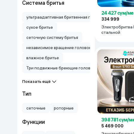
Система бритья
24 427 сум/ме
ультраадаптивная бритвенная головка ≈40°
334 999
Электробритва 
сухое бритье
стальной
сеточную систему бритья
независимое вращение головок в 2х плоскостях
влажное бритье
Три подвижные бреющие головки
Показать ещё
Тип
сеточные
роторные
398 781 сум/м
Функции
5 469 000
Электробритва 