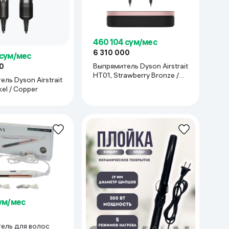
460 104 сум/мес
6 310 000
 сум/мес
Выпрямитель Dyson Airstrait
0
HT01, Strawberry Bronze /
ль Dyson Airstrait
Blush Pink
kel / Copper
сум/мес
ель для волос