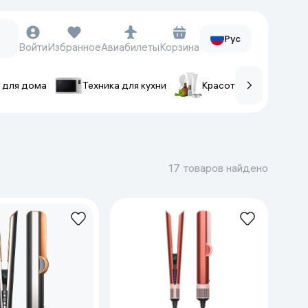
Рус
Войти
Избранное
Авиабилеты
Корзина
 для дома
Техника для кухни
Красота и уход
ов
Часы и аксессуары
Смарт-часы
17 товаров найдено
Наручные часы
Умные кольца
Фитнес-браслеты
Ремешки для часов
Фотоаппараты и видеокамеры
Фотоаппараты
Экшен-камеры