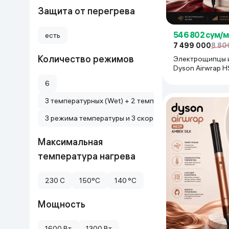
Защита от перегрева
546 802 сум/
есть
7 499 000
8 80
Количество режимов
Электрощипцы 
Dyson Airwrap H
Velvet
6
3 температурных (Wet) + 2 температурных (Dry) + Boo
3 режима температуры и 3 скорости воздуха
Максимальная
температура нагрева
230 С
150°C
140 °C
Мощность
1600 Вт
1300 Вт