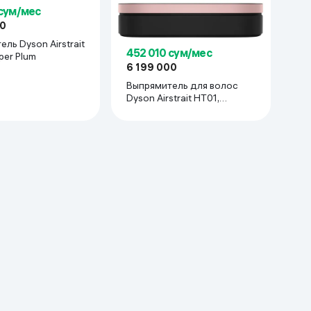
 сум/мес
00
ль Dyson Airstrait
452 010 сум/мес
per Plum
6 199 000
Выпрямитель для волос
Dyson Airstrait HT01,
Strawberry