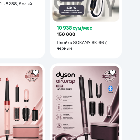
L-8288, белый
10 938 сум/мес
150 000
Плойка SOKANY SK-667,
черный