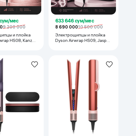
 сум/мес
633 646 сум/мес
00
9 200 000
8 690 000
10 500 000
ипцы и плойка
Электрощипцы и плойка
wrap HS08, Kanzan
Dyson Airwrap HS09, Jasper
Plum