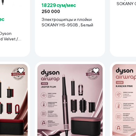
SOKANY C
18 229 сум/мес
250 000
ес
Электрощипцы и плойки
SOKANY HS-950B , Белый
Dyson
d Velvet /
для укладки