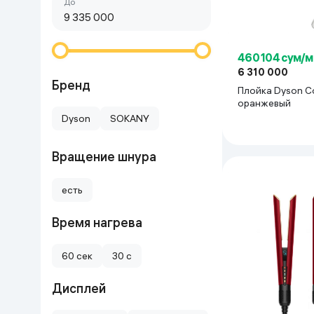
Сначала дешёвые
До
Красота и уход
Очки виртуал
Умные очки
Умный дом
460 104 сум/м
6 310 000
Техника для игр
Бренд
Плойка Dyson Co
оранжевый
Спортивные товары
Dyson
SOKANY
Автотовары
Вращение шнура
Детские товары
есть
Время нагрева
Строительство и ремонт
60 сек
30 с
Ювелирные изделия
Дисплей
Товары для дома