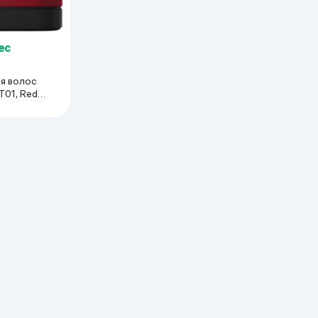
ес
я волос
HT01, Red