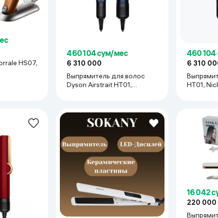
ьной реальности
ес
460 104 сум/мес
460 104
rrale HS07,
6 310 000
6 310 00
Выпрямитель для волос
Выпрямите
Dyson Airstrait HT01,
HT01, Nic
Prussian Blue / Rich Copper
16 042 
220 000
Выпрямит