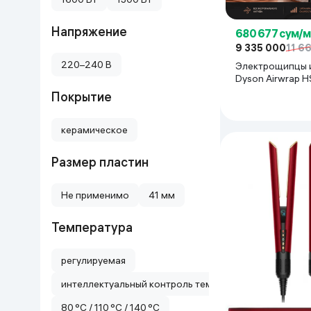
Напряжение
680 677 сум/
9 335 000
11 6
220–240 В
Электрощипцы 
Dyson Airwrap H
Silk
Покрытие
керамическое
Размер пластин
Не применимо
41 мм
Температура
регулируемая
интеллектуальный контроль температуры
80 °C / 110 °C / 140 °C