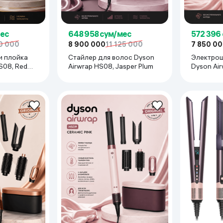
мес
648 958 сум/мес
572 396
0 000
8 900 000
11 125 000
7 850 0
и плойка
Стайлер для волос Dyson
Электрощ
S08, Red
Airwrap HS08, Jasper Plum
Dyson Air
Pink
st