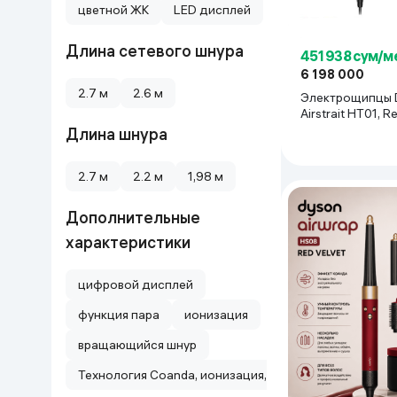
цветной ЖК
LED дисплей
Дом и сад
Длина сетевого шнура
451 938 сум/м
Канцелярия
6 198 000
2.7 м
2.6 м
Электрощипцы 
Airstrait HT01, Re
Бытовая химия
Gold
Длина шнура
Книги
2.7 м
2.2 м
1,98 м
Одежда и Обувь
Дополнительные
характеристики
цифровой дисплей
функция пара
ионизация
вращающийся шнур
Технология Coanda, ионизация, несколько насадок 