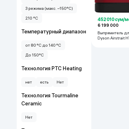
3 режима (макс. ~150°C)
210 °C
452 010 сум/м
6 199 000
Температурный диапазон
Выпрямитель дл
Dyson Airstrait 
Velvet
от 80 °C до 140 °C
До 150°C
Технология PTC Heating
нет
есть
Нет
Технология Tourmaline
Ceramic
Нет