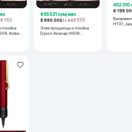
452 010
6 199 0
мес
655 521 сум/мес
Выпрямите
68 750
8 990 000
11 662 500
HT01, Jas
и плойка
Электрощипцы и плойка
S09, Amber
Dyson Airwrap HS09,
Ceramic Pink