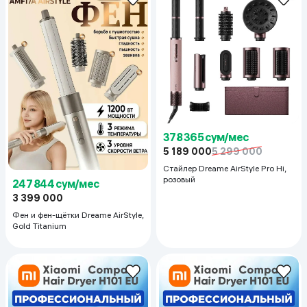
378 365 сум/мес
5 189 000
5 299 000
Cтайлер Dreame AirStyle Pro Hi,
розовый
247 844 сум/мес
3 399 000
Фен и фен-щётки Dreame AirStyle,
Gold Titanium