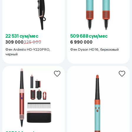
22 531 сум/мес
509 688 сум/мес
309 000
325 000
6 990 000
Фен Ardesto HD-Y220PRO,
Фен Dyson HD16, бирюзовый
черный