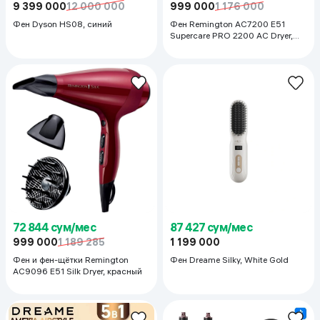
9 399 000
12 000 000
999 000
1 176 000
Фен Dyson HS08, синий
Фен Remington AC7200 E51
Supercare PRO 2200 AC Dryer,
черный
72 844 сум/мес
87 427 сум/мес
999 000
1 189 285
1 199 000
Фен и фен-щётки Remington
Фен Dreame Silky, White Gold
AC9096 E51 Silk Dryer, красный