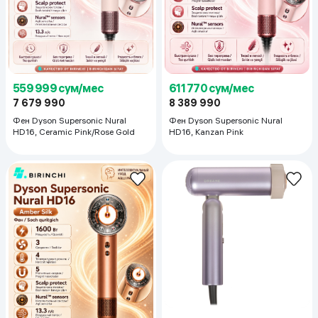
559 999 сум/мес
611 770 сум/мес
7 679 990
8 389 990
Фен Dyson Supersonic Nural
Фен Dyson Supersonic Nural
HD16, Ceramic Pink/Rose Gold
HD16, Kanzan Pink