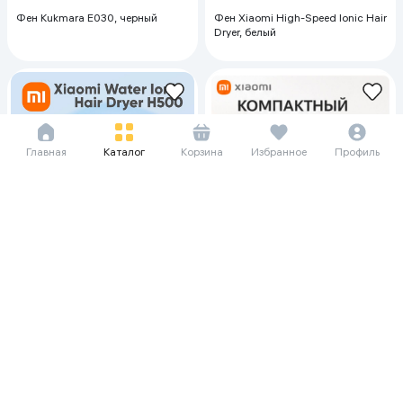
Фен Kukmara E030, черный
Фен Xiaomi High-Speed Ionic Hair
Dryer, белый
Главная
Каталог
Корзина
Избранное
Профиль
36 385 сум/мес
19 906 сум/мес
499 000
273 000
Фен Xiaomi Water Ionic Hair Dryer
Фен Xiaomi Compact Hair Dryer
H500 EU, серебристый-белый
H101, белый