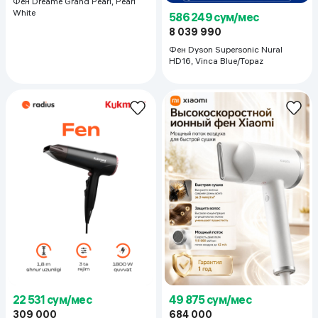
Фен Dreame Grand Pearl, Pearl
White
586 249 сум/мес
8 039 990
Фен Dyson Supersonic Nural
HD16, Vinca Blue/Topaz
22 531 сум/мес
49 875 сум/мес
309 000
684 000