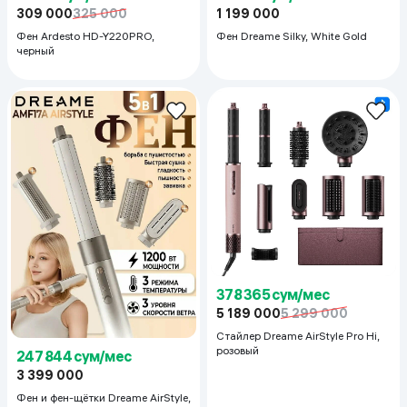
309 000
325 000
1 199 000
Фен Ardesto HD-Y220PRO,
Фен Dreame Silky, White Gold
черный
378 365 сум/мес
5 189 000
5 299 000
Cтайлер Dreame AirStyle Pro Hi,
розовый
247 844 сум/мес
3 399 000
Фен и фен-щётки Dreame AirStyle,