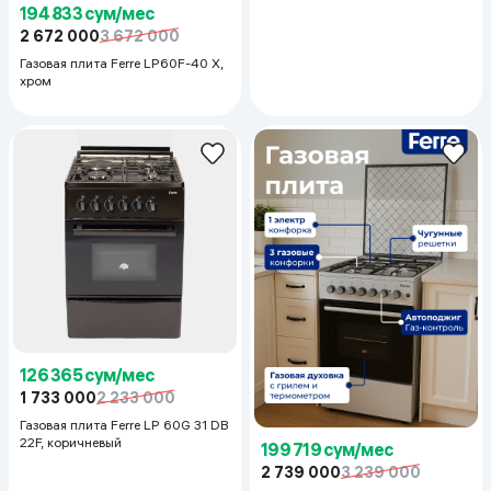
194 833 сум/мес
2 672 000
3 672 000
Газовая плита Ferre LP60F-40 X,
хром
126 365 сум/мес
1 733 000
2 233 000
Газовая плита Ferre LP 60G 31 DB
22F, коричневый
199 719 сум/мес
2 739 000
3 239 000