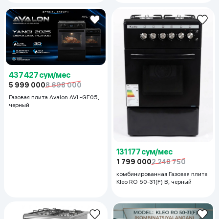
437 427 сум/мес
5 999 000
8 698 000
Газовая плита Avalon AVL-GE05,
черный
131 177 сум/мес
1 799 000
2 248 750
комбинированная Газовая плита
Kleo RO 50-31(F) B, черный