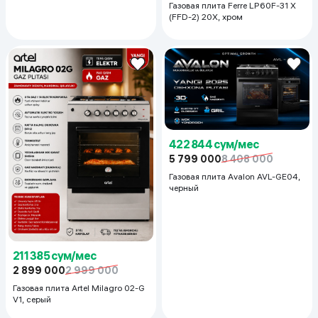
Газовая плита Ferre LP60F-31 X
(FFD-2) 20X, хром
422 844 сум/мес
5 799 000
8 408 000
Газовая плита Avalon AVL-GE04,
черный
211 385 сум/мес
2 899 000
2 999 000
Газовая плита Artel Milagro 02-G
V1, серый