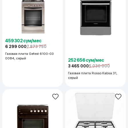
459 302 сум/мес
6 299 000
7 873 750
Газовая плита Gefest 6100-03
0084, серый
252 656 сум/мес
3 465 000
5 030 000
Газовая плита Rosso Kabsa 31,
серый