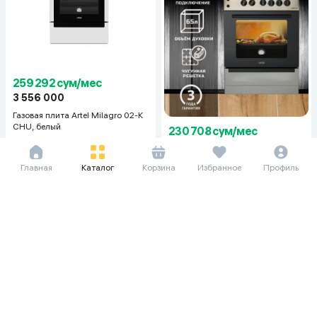
259 292 сум/мес
3 556 000
Газовая плита Artel Milagro 02-K
CHU, белый
230 708 сум/мес
3 164 000
4 587 000
Газовая плита Artel Apetito 02-G,
Главная
Каталог
Корзина
Избранное
Профиль
серый