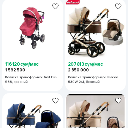
116 120 сум/мес
207 813 сум/мес
1 592 500
2 850 000
Коляска трансформер Didit DK-
Коляска трансформер Belecoo
588, красный
530W 2в1, бежевый