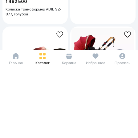
1 462 500
Коляска трансформер ADIL SZ-
877, голубой
Главная
Каталог
Корзина
Избранное
Профиль
189 073 сум/мес
2 593 000
Коляска трансформер Belecoo 3
в 1 530W+C, красный-черный
188 344 сум/мес
2 583 000
Коляска трансформер Belecoo 2
в 1 535-Q3+C , красный