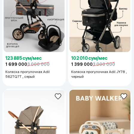
123 885 сум/мес
102 010 сум/мес
1 699 000
3 000 000
1 399 000
3 000 000
Коляска прогулочная Adil
Коляска прогулочная Adil JY78 ,
562TQ7T , cерый
черный