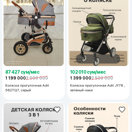
87 427 сум/мес
102 010 сум/мес
1 199 000
2 000 000
1 399 000
2 500 000
Коляска прогулочная Adil
Коляска прогулочная Adil JY78 ,
562TQ7, серый
зеленый-хаки