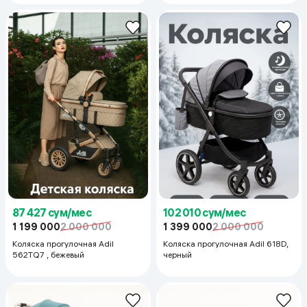
87 427 сум/мес
102 010 сум/мес
1 199 000
2 000 000
1 399 000
2 000 000
Коляска прогулочная Adil
Коляска прогулочная Adil 618D,
562TQ7 , бежевый
черный