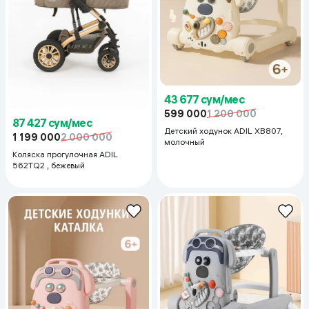
43 677 сум/мес
599 000
1 200 000
87 427 сум/мес
Детский ходунок ADIL XB807,
1 199 000
2 000 000
молочный
Коляска прогулочная ADIL
562TQ2 , бежевый