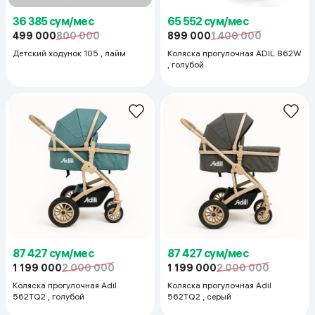
36 385 сум/мес
65 552 сум/мес
499 000
800 000
899 000
1 400 000
Детский ходунок 105 , лайм
Коляска прогулочная ADIL 862W
, голубой
87 427 сум/мес
87 427 сум/мес
1 199 000
2 000 000
1 199 000
2 000 000
Коляска прогулочная Adil
Коляска прогулочная Adil
562TQ2 , голубой
562TQ2 , серый