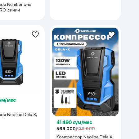
ор Number one
RO, синий
сум/мес
р Neoline Dela X,
41 490 сум/мес
569 000
639 000
Компрессор Neoline Dela X,