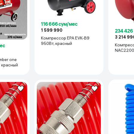
ьной реальности
116 666 сум/мес
1 599 990
234 426
3 214 99
Компрессор EPA EVK-B9
950Вт, красный
Компресс
ес
NAC2200/
красный
mber one
 красный