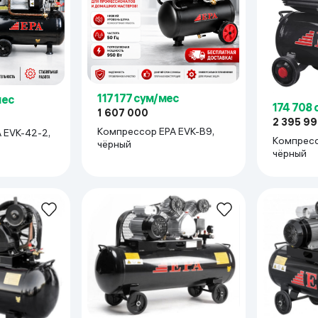
117 177 сум/мес
мес
174 708
1 607 000
2 395 9
Компрессор EPA EVK-B9,
 EVK-42-2,
Компресс
чёрный
чёрный