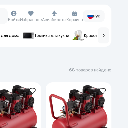
Рус
Войти
Избранное
Авиабилеты
Корзина
 для дома
Техника для кухни
Красота и уход
ов
Часы и аксессуары
Смарт-часы
68 товаров найдено
Наручные часы
Умные кольца
Фитнес-браслеты
Ремешки для часов
Фотоаппараты и видеокамеры
Фотоаппараты
Экшен-камеры