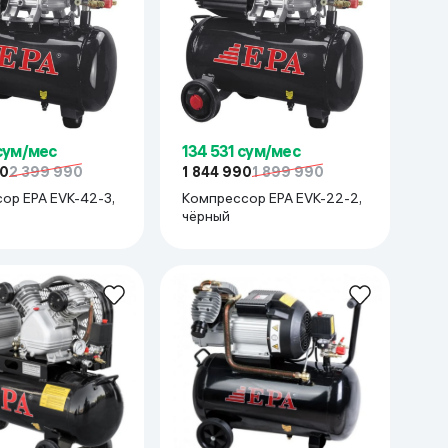
 сум/мес
134 531 сум/мес
90
2 399 990
1 844 990
1 899 990
ор EPA EVK-42-3,
Компрессор EPA EVK-22-2,
чёрный