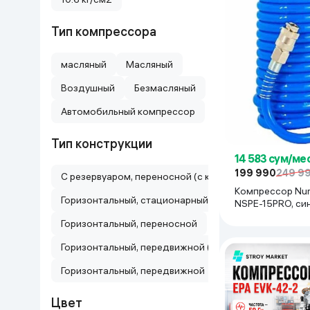
Тип компрессора
масляный
Масляный
Воздушный
Безмасляный
Автомобильный компрессор
Тип конструкции
14 583 сум/ме
199 990
249 9
С резервуаром, переносной (с колесами и ручкой)
Компрессор Nu
Горизонтальный, стационарный/мобильный (колесны
NSPE-15PRO, си
Горизонтальный, переносной
Горизонтальный, передвижной (на колесах)
Горизонтальный, передвижной
Цвет