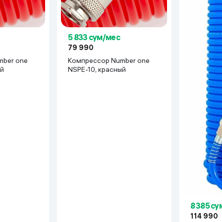
5 833 сум/мес
79 990
mber one
Компрессор Number one
ый
NSPE-10, красный
, строительстве, производстве и домашнем хозяйстве
м хозяйстве и полупрофессиональных работах.
о хозяйства
ужд
нужды
8 385 су
114 990