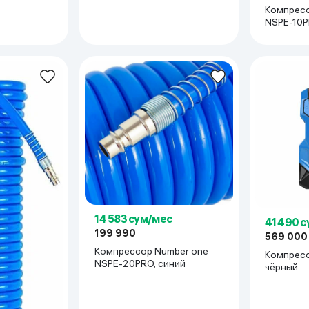
Компресс
NSPE-10P
14 583 сум/мес
41 490 
199 990
569 000
Компрессор Number one
Компрессо
NSPE-20PRO, синий
чёрный