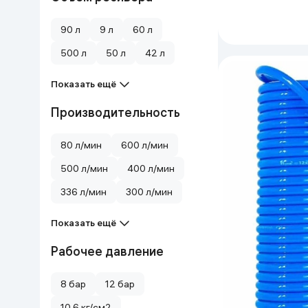
90 л
9 л
60 л
500 л
50 л
42 л
Показать ещё
Производительность
80 л/мин
600 л/мин
500 л/мин
400 л/мин
336 л/мин
300 л/мин
Показать ещё
Рабочее давление
8 бар
12 бар
10.6 кг/см2