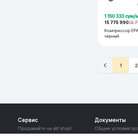
1 150 333 сум/
15 775 990
15 
Компрессор EPA 
чёрный
1
2
Сервис
Документы
Продавайте на alif shop!
Общие условия пр