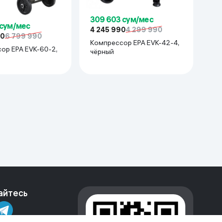
309 603 сум/мес
 сум/мес
4 245 990
4 299 990
90
6 799 990
Компрессор EPA EVK-42-4,
ор EPA EVK-60-2,
чёрный
айтесь