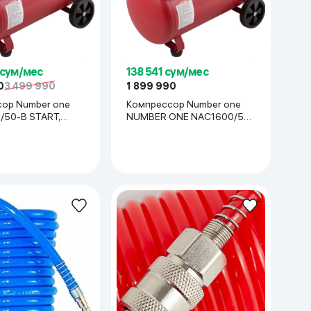
 сум/мес
138 541 сум/мес
0
3 499 990
1 899 990
ор Number one
Компрессор Number one
50-B START,
NUMBER ONE NAC1600/50-
B START, красный