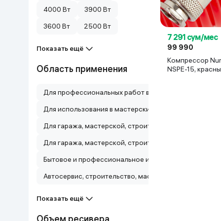
4000 Вт
3900 Вт
Дом и сад
3600 Вт
2500 Вт
7 291 сум/мес
Канцелярия
99 990
Показать ещё
Компрессор Nu
Бытовая химия
Область применения
NSPE-15, красн
Книги
Для профессиональных работ в мастерских, гаражах
Для использования в мастерских, гаражах, домашне
Одежда и Обувь
Для гаража, мастерской, строительства и домашнег
Для гаража, мастерской, строительства и бытовых н
Бытовое и профессиональное использование
Автосервис, строительство, мастерские и бытовые 
Показать ещё
Объем ресивера