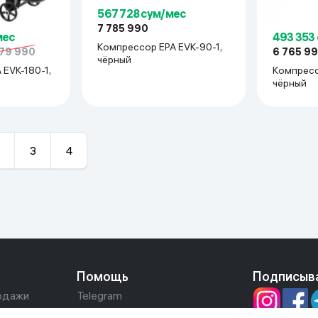
567 728 сум/мес
7 785 990
493 353
мес
Компрессор EPA EVK-90-1,
6 765 9
779 990
чёрный
Компресс
EVK-180-1,
чёрный
3
4
Помощь
Подписыв
одажи
Telegram
+998 555 12 12 12