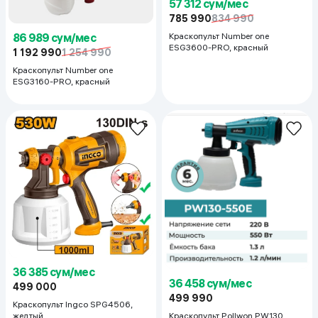
57 312 сум/мес
785 990
834 990
86 989 сум/мес
Краскопульт Number one
ESG3600-PRO, красный
1 192 990
1 254 990
Краскопульт Number one
ESG3160-PRO, красный
36 385 сум/мес
36 458 сум/мес
499 000
499 990
Краскопульт Ingco SPG4506,
Краскопульт Pollwon PW130
желтый