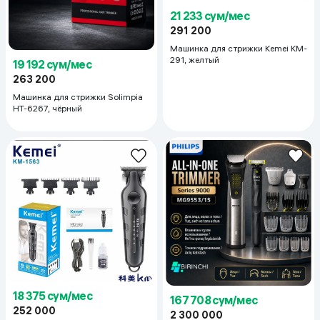
21 233 сум/мес
291 200
Машинка для стрижки Kemei KM-
291, желтый
19 192 сум/мес
263 200
Машинка для стрижки Solimpia
HT-6267, чёрный
18 375 сум/мес
167 708 сум/мес
252 000
2 300 000