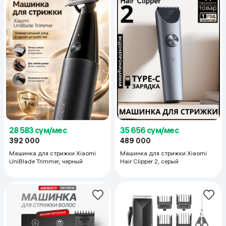
28 583 сум/мес
35 656 сум/мес
392 000
489 000
Машинка для стрижки Xiaomi
Машинка для стрижки Xiaomi
UniBlade Trimmer, черный
Hair Clipper 2, серый