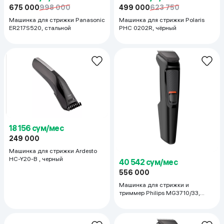
675 000
998 000
499 000
623 750
Машинка для стрижки Panasonic
Машинка для стрижки Polaris
ER217S520, стальной
PHC 0202R, чёрный
18 156 сум/мес
249 000
Машинка для стрижки Ardesto
HC-Y20-B , черный
40 542 сум/мес
556 000
Машинка для стрижки и
триммер Philips MG3710/33,
черный