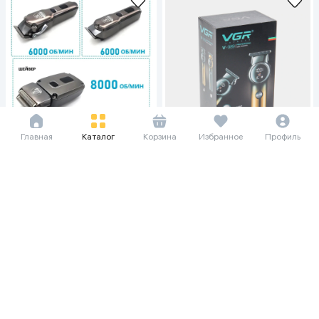
Главная
Каталог
Корзина
Избранное
Профиль
65 333 сум/мес
896 000
Машинка для стрижки VGR V-
675 S3, Серебристый
28 583 сум/мес
392 000
Машинка для стрижки VGR V-
989, золотистый-черный