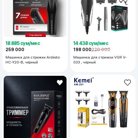
18 885 сум/мес
14 438 сум/мес
259 000
198 000
220 000
Машинка для стрижки Ardesto
Машинка для стрижки VGR V-
HC-Y20-B, черный
033 , черный