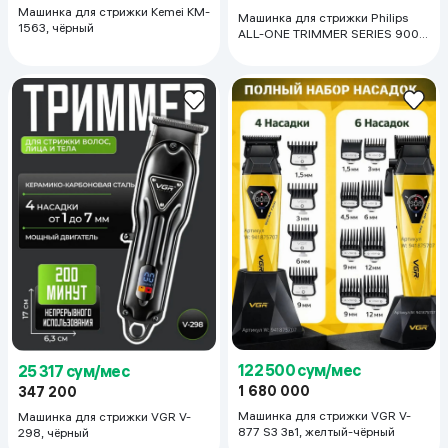
Машинка для стрижки Kemei KM-
Машинка для стрижки Philips
1563, чёрный
ALL-ONE TRIMMER SERIES 9000
MG9553/15, чёрный
122 500 сум/мес
25 317 сум/мес
1 680 000
347 200
Машинка для стрижки VGR V-
Машинка для стрижки VGR V-
877 S3 3в1, желтый-чёрный
298, чёрный