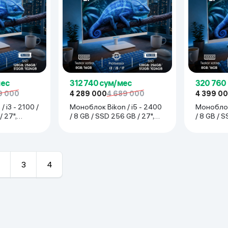
мес
312 740 сум/мес
320 760
9 000
4 289 000
4 689 000
4 399 0
 i3 - 2100 /
Моноблок Bikon / i5 - 2400
Моноблок 
/ 27",
/ 8 GB / SSD 256 GB / 27",
/ 8 GB / S
белый
белый
3
4