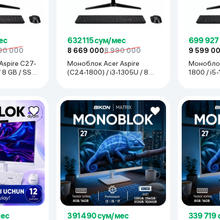
ьной реальности
ес
632 115 сум/мес
699 927
90 000
8 669 000
8 990 000
9 599 0
Aspire C27-
Моноблок Acer Aspire
Моноблок
/ 8 GB / SSD
(C24-1800) / i3-1305U / 8
1800 / i5
рный
GB / SSD 512 GB / 23.8",
512 GB / 
чёрный
мес
391 490 сум/мес
339 719