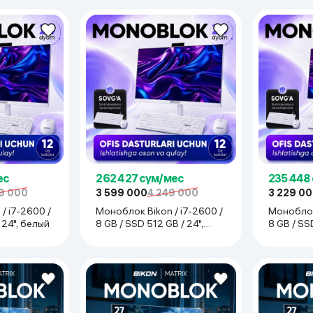
ес
262 427 сум/мес
235 448
9 000
3 599 000
4 249 000
3 229 0
/ i7-2600 /
Моноблок Bikon / i7-2600 /
Моноблок 
/ 24", белый
8 GB / SSD 512 GB / 24",
8 GB / SS
белый
белый