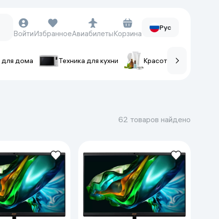
Рус
Войти
Избранное
Авиабилеты
Корзина
 для дома
Техника для кухни
Красота и уход
ов
Часы и аксессуары
Смарт-часы
62 товаров найдено
Наручные часы
Умные кольца
Фитнес-браслеты
Ремешки для часов
Фотоаппараты и видеокамеры
Фотоаппараты
Экшен-камеры