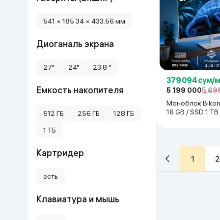
541 × 185.34 × 433.56 мм
Диоганаль экрана
27"
24"
23.8 ”
379 094 сум/
Емкость накопителя
5 199 000
5 69
Моноблок Bikon /
16 GB / SSD 1 TB 
512 ГБ
256 ГБ
128 ГБ
белый
1 ТБ
Картридер
1
2
есть
Клавиатура и мышь