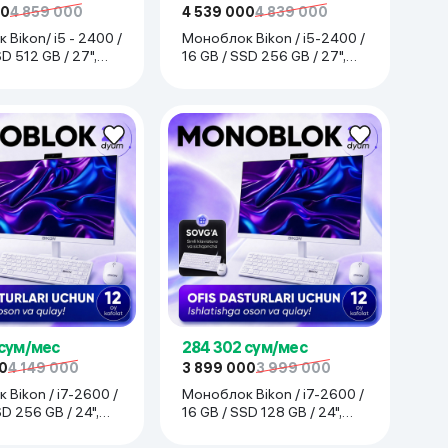
00
4 859 000
4 539 000
4 839 000
Bikon/ i5 - 2400 /
Моноблок Bikon / i5-2400 /
D 512 GB / 27",
16 GB / SSD 256 GB / 27",
белый
 сум/мес
284 302 сум/мес
0
4 149 000
3 899 000
3 999 000
 / i7-2600 /
Моноблок Bikon / i7-2600 /
SD 256 GB / 24",
16 GB / SSD 128 GB / 24",
белый