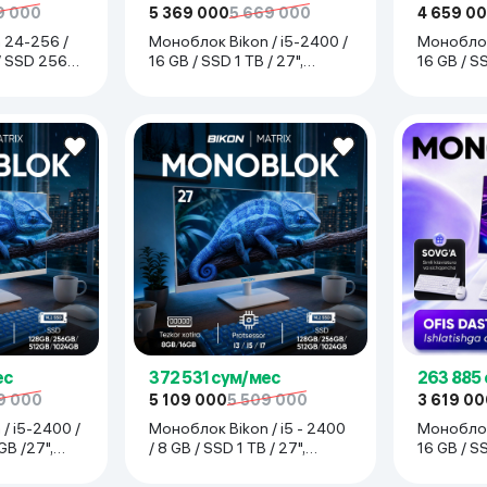
9 000
5 369 000
5 669 000
4 659 0
 24-256 /
Моноблок Bikon / i5-2400 /
Моноблок 
 / SSD 256
16 GB / SSD 1 TB / 27",
16 GB / SS
белый
белый
ес
372 531 сум/мес
263 885
9 000
5 109 000
5 509 000
3 619 00
/ i5-2400 /
Моноблок Bikon / i5 - 2400
Моноблок Bikon
GB /27",
/ 8 GB / SSD 1 TB / 27",
16 GB / S
белый
белый