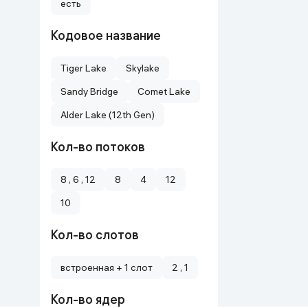
есть
Кодовое название
Tiger Lake
Skylake
Sandy Bridge
Comet Lake
Alder Lake (12th Gen)
Кол-во потоков
8 , 6 , 12
8
4
12
10
Кол-во слотов
встроенная + 1 слот
2 , 1
Кол-во ядер