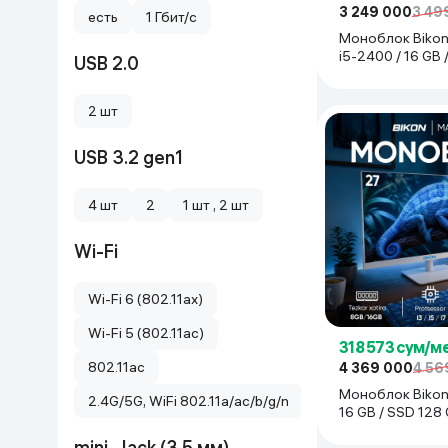
3 249 000
3 49
есть
1 Гбит/с
Дом и сад
Моноблок Bikon
i5-2400 / 16 GB
USB 2.0
GB / 24", белый
Канцелярия
2 шт
Бытовая химия
USB 3.2 gen1
Книги
4 шт
2
1 шт , 2 шт
Одежда и Обувь
Wi-Fi
Wi-Fi 6 (802.11ax)
Wi-Fi 5 (802.11aс)
318 573 сум/м
802.11ac
4 369 000
4 56
Моноблок Bikon 
2.4G/5G, WiFi 802.11a/ac/b/g/n
16 GB / SSD 128 
белый
mini-Jack (3.5 мм)