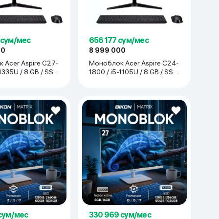
 сум/мес
656 177 сум/мес
00
8 999 000
 Acer Aspire C27-
Моноблок Acer Aspire C24-
-1335U / 8 GB / SSD
1800 / i5-1105U / 8 GB / SSD
27", чёрный
256 GB / 23.8", чёрный
 сум/мес
330 969 сум/мес