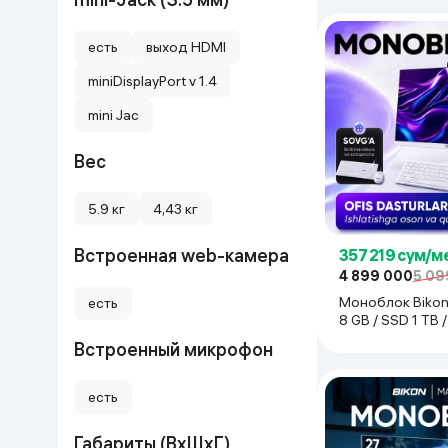
есть
выход HDMI
miniDisplayPort v 1.4
mini Jac
Вес
5.9 кг
4,43 кг
Встроенная web-камера
357 219 сум/м
4 899 000
5 09
Моноблок Bikon 
есть
8 GB / SSD 1 TB 
Встроенный микрофон
есть
Габариты (ВхШхГ)