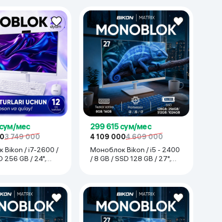
 сум/мес
299 615 сум/мес
00
3 749 000
4 109 000
4 609 000
Bikon / i7-2600 /
Моноблок Bikon / i5 - 2400
D 256 GB / 24",
/ 8 GB / SSD 128 GB / 27",
белый