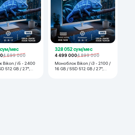
 сум/мес
328 052 сум/мес
00
4 699 000
4 499 000
4 899 000
Bikon / i5 - 2400
Моноблок Bikon / i3 - 2100 /
SD 512 GB / 27",
16 GB / SSD 512 GB / 27",
белый