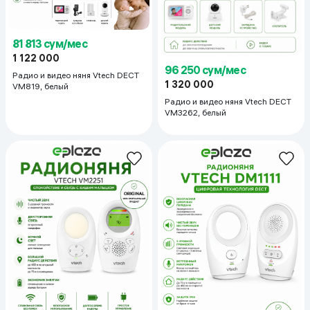
81 813 сум/мес
1 122 000
96 250 сум/мес
Радио и видео няня Vtech DECT
1 320 000
VM819, белый
Радио и видео няня Vtech DECT
VM3262, белый