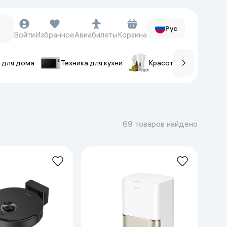
Рус
Войти
Избранное
Авиабилеты
Корзина
 для дома
Техника для кухни
Красота и уход
ов
Часы и аксессуары
Смарт-часы
69 товаров найдено
Наручные часы
Умные кольца
Фитнес-браслеты
Ремешки для часов
Фотоаппараты и видеокамеры
Фотоаппараты
Экшен-камеры