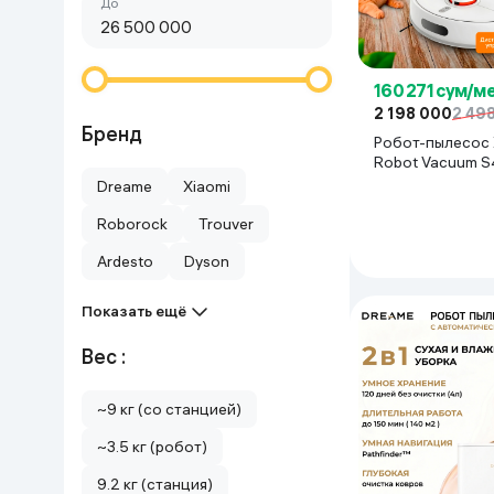
Сначала дешёвые
До
Красота и уход
Очки виртуал
Умные очки
Умный дом
160 271 сум/м
2 198 000
2 49
Техника для игр
Бренд
Робот-пылесос 
Robot Vacuum S
Спортивные товары
Dreame
Xiaomi
Roborock
Trouver
Автотовары
Ardesto
Dyson
Детские товары
Показать ещё
Строительство и ремонт
Вес :
~9 кг (со станцией)
Ювелирные изделия
~3.5 кг (робот)
Товары для дома
9.2 кг (станция)