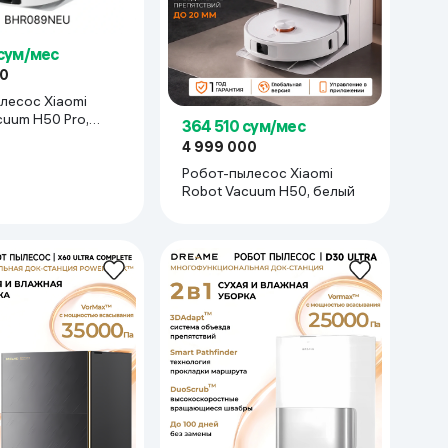
 сум/мес
00
лесос Xiaomi
cuum H50 Pro,
364 510 сум/мес
4 999 000
Робот-пылесос Xiaomi
Robot Vacuum H50, белый
сть всасывания в зависимости от загрязнения.