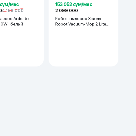
 сум/мес
153 052 сум/мес
0
4 159 000
2 099 000
лесос Ardesto
Робот-пылесос Xiaomi
xa и Google Assistant, управление через мобильное приложение
0W , белый
Robot Vacuum-Mop 2 Lite,
белый