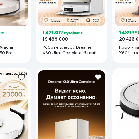
ес
1 421 802 сум/мес
1 489 39
ование по дням недели
19 499 000
20 426 
Xiaomi
Робот-пылесос Dreame
Робот-пы
50 Pro,
X60 Ultra Complete, белый
X60 Ultra