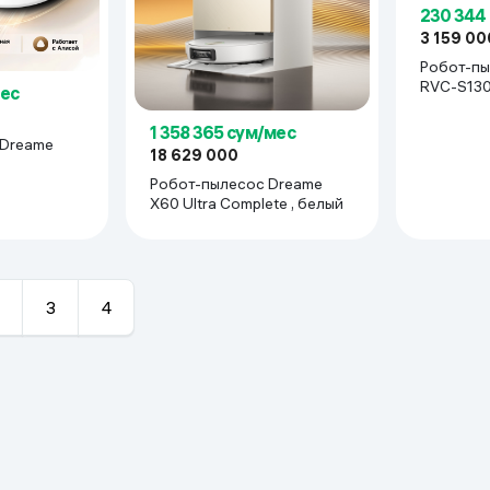
тиной и зубьями против наматывания волос
230 344
3 159 00
Робот-пы
тка, сушка и мойка мопа), поддержка голосовых ассистентов Ale
RVC-S130
мес
1 358 365 сум/мес
 Dreame
18 629 000
Робот-пылесос Dreame
X60 Ultra Complete , белый
3
4