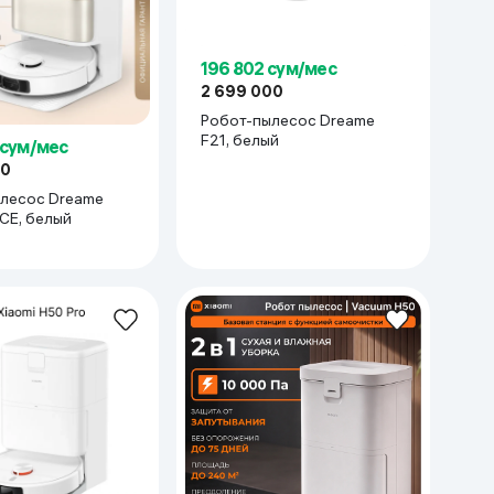
196 802 сум/мес
2 699 000
Робот-пылесос Dreame
F21, белый
 сум/мес
00
лесос Dreame
 CE, белый