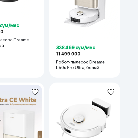
 сум/мес
00
лесос Dreame
ный
838 469 сум/мес
11 499 000
Робот-пылесос Dreame
L50s Pro Ultra, белый