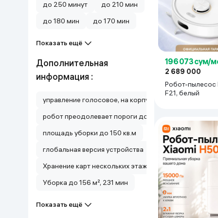
до 250 минут
до 210 мин
до 180 мин
до 170 мин
Показать ещё
196 073 сум/м
Дополнительная
2 689 000
информация :
Робот-пылесос
F21, белый
управление голосовое, на корпусе
робот преодолевает пороги до 20 мм, поддерживает
площадь уборки до 150 кв.м
глобальная версия устройства
Хранение карт нескольких этажей
Уборка до 156 м², 231 мин
Показать ещё