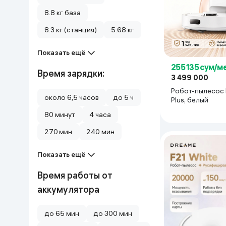
8.8 кг база
Дом и сад
8.3 кг (станция)
5.68 кг
Канцелярия
Показать ещё
Бытовая химия
255 135 сум/м
Время зарядки:
3 499 000
Робот-пылесос 
Книги
около 6,5 часов
до 5 ч
Plus, белый
80 минут
4 часа
Одежда и Обувь
270 мин
240 мин
Показать ещё
Время работы от
аккумулятора
до 65 мин
до 300 мин