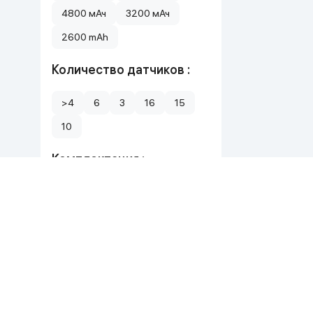
4800 мАч
3200 мАч
2600 mAh
Количество датчиков :
>4
6
3
16
15
10
Комплектация :
робот-пылесос, зарядная база, боковая щётка, резер
робот, базовая станция, щетки, контейнеры, тряпки 
робот, база, контейнер для пыли, фильтр, щётки, шва
док-станция, документация, кабель питания
боковая щетка
Фильтр HEPA