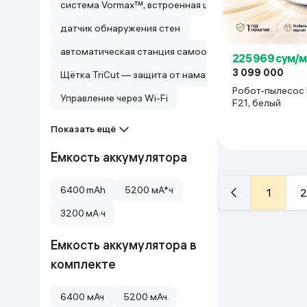
система Vormax™, встроенная щетка с резиновой ще
датчик обнаружения стен
автоматическая станция самообслуживания (самоочис
225 969 сум/
3 099 000
Щётка TriCut — защита от наматывания волос
Робот-пылесос
Управление через Wi-Fi
F21, белый
Показать ещё
Емкость аккумулятора
6400 mAh
5200 мА*ч
1
2
3200 мА·ч
Емкость аккумулятора в
комплекте
6400 мАч
5200 мАч