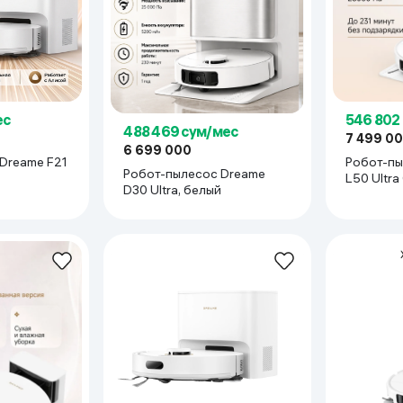
ес
546 802
488 469 сум/мес
7 499 0
6 699 000
Dreame F21
Робот-пы
Робот-пылесос Dreame
L50 Ultra
D30 Ultra, белый