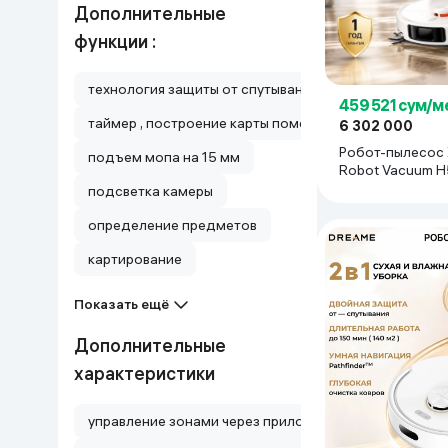
Дополнительные
функции :
технология защиты от спутывания
459 521 сум/м
таймер , построение карты помещения , программир
6 302 000
Робот-пылесос 
подъем мопа на 15 мм
Robot Vacuum H
Белый
подсветка камеры
определение предметов
картирование
Показать ещё
Дополнительные
характеристики
управление зонами через приложение