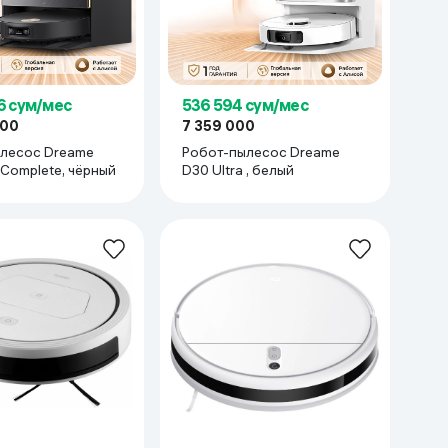
6 сум/мес
536 594 сум/мес
000
7 359 000
лесос Dreame
Робот-пылесос Dreame
 Complete, чёрный
D30 Ultra , белый