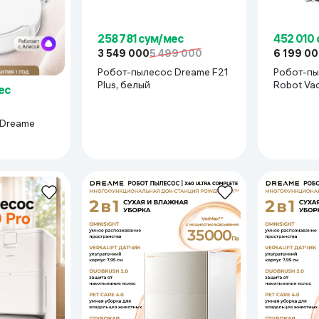
258 781 сум/мес
452 010
3 549 000
5 499 000
6 199 0
Робот-пылесос Dreame F21
Робот-пы
Plus, белый
Robot Va
ес
Белый
 Dreame
 несколько карт разных этажей, автоматически регулирует мощно