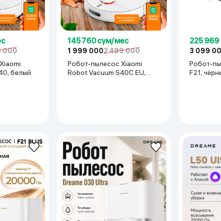
ьной реальности
ес
145 760 сум/мес
225 969
8 000
1 999 000
2 499 000
3 099 0
Xiaomi
Робот-пылесос Xiaomi
Робот-пы
40, белый
Robot Vacuum S40C EU,
F21, чёр
белый