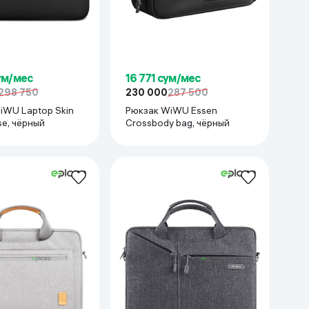
ум/мес
16 771 сум/мес
298 750
230 000
287 500
iWU Laptop Skin
Рюкзак WiWU Essen
e, чёрный
Crossbody bag, чёрный