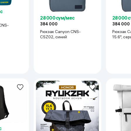
ьной реальности
с
28 000 сум/мес
28 000 
384 000
384 000
Рюкзак Canyon CNS-
Рюкзак Canyon CNE-CSZ01
CSZ02, синий
15.6", се
с