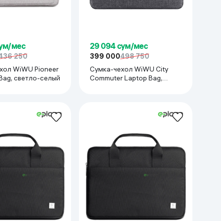
сум/мес
29 094 сум/мес
436 250
399 000
498 750
хол WiWU Pioneer
Сумка-чехол WiWU City
Bag, светло-селый
Commuter Laptop Bag,
серый
Эргономичная спинка и регулируемые лямки Несколько отделений и карманов для аксессуаров и документов Прочный материал для защиты содержимого Универсальный делово
нии с защитой от попадания влаги.
рманы для смартфона и аксессуаров, элегантная фурнитура.