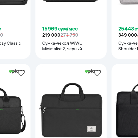
с
15 969 сум/мес
25 448 
50
219 000
273 750
349 000
н
zy Classic
Сумка-чехол WiWU
Сумка-че
Minimalist 2, черный
Shoulder 
ная ручка, два передних кармана для гаджетов, качественные мол
крывающееся основное отделение, дополнительные внутренние ка