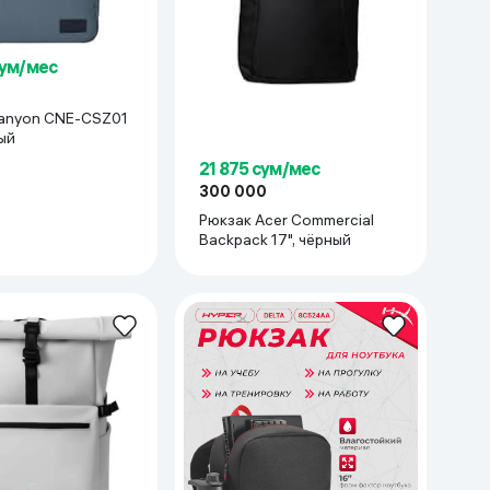
сум/мес
рый
21 875 сум/мес
300 000
Рюкзак Acer Commercial
Backpack 17", чёрный