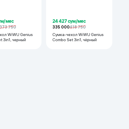
ум/мес
24 427 сум/мес
373 750
335 000
418 750
 Genius
Сумка-чехол WiWU Genius
 3in1, черный
Combo Set 3in1, чёрный