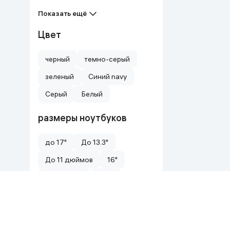
Показать ещё
Цвет
черный
темно-серый
зеленый
Синий navy
Серый
Белый
размеры ноутбуков
до 17"
До 13.3"
До 11 дюймов
16"
15.6" - 17.3"
15.6"
Показать ещё