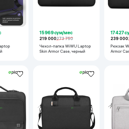
с
15 969 сум/мес
17 427 с
219 000
273 750
239 000
Laptop
Чехол-папка WiWU Laptop
Рюкзак W
ый
Skin Armor Case, черный
Armor Cas
эстер
алкивающим покрытием