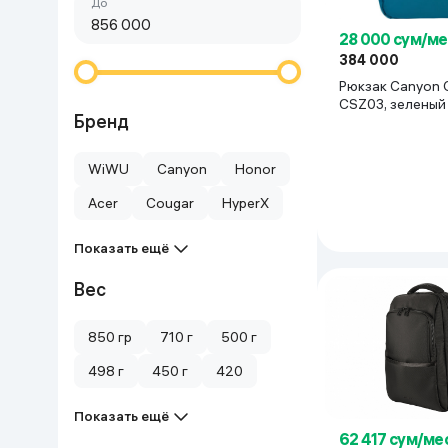
Сначала дешёвые
До
Красота и уход
Очки виртуал
28 000 сум/ме
Умные очки
Умный дом
384 000
Рюкзак Canyon CNS-
CSZ03, зеленый
Техника для игр
Бренд
Спортивные товары
WiWU
Canyon
Honor
Acer
Cougar
HyperX
Автотовары
Показать ещё
Детские товары
Вес
Строительство и ремонт
850 гр
710 г
500 г
498 г
450 г
420
Ювелирные изделия
Показать ещё
Товары для дома
62 417 сум/ме