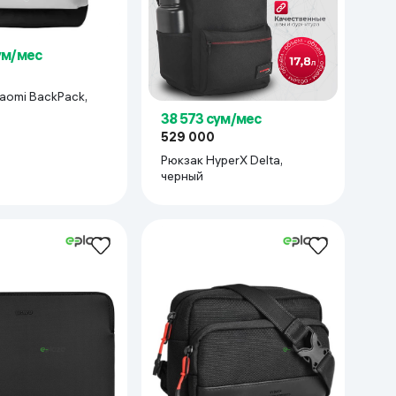
ум/мес
38 573 сум/мес
529 000
Рюкзак HyperX Delta,
черный