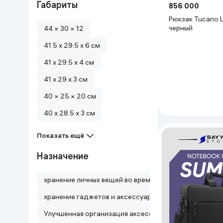
Габариты
856 000
Дом и сад
Рюкзак Tucano Lunar 15.6",
черный
44 × 30 × 12
Канцелярия
41.5 x 29.5 x 6 см
41 x 29.5 x 4 см
Бытовая химия
41 x 29 x 3 см
Книги
40 × 25 × 20 см
40 x 28.5 x 3 см
Одежда и Обувь
Показать ещё
Назначение
хранение личных вещей во время путешествий, спорт
хранение гаджетов и аксессуаров
Улучшенная организация аксессуаров и защита ноут