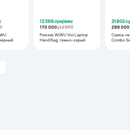
с
12 396 сум/мес
21 802 с
0
170 000
212 500
299 000
iWU
Рюкзак WiWU Vivi Laptop
Сумка-чехол WiWU
, чёрный
Hand Bag, темно-серый
Combo Set