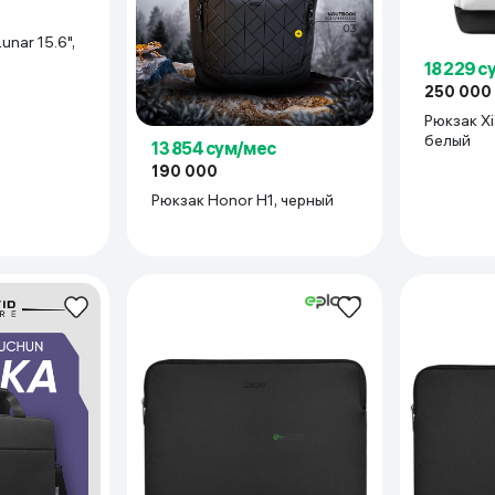
18 229 с
250 000
Рюкзак Xiaomi BackPack,
белый
13 854 сум/мес
190 000
Рюкзак Honor H1, черный
а и прогулок
бука