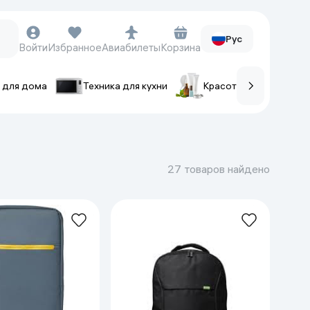
Рус
Войти
Избранное
Авиабилеты
Корзина
 для дома
Техника для кухни
Красота и уход
ов
Часы и аксессуары
Смарт-часы
27 товаров найдено
Наручные часы
Умные кольца
Фитнес-браслеты
Ремешки для часов
Фотоаппараты и видеокамеры
Фотоаппараты
Экшен-камеры