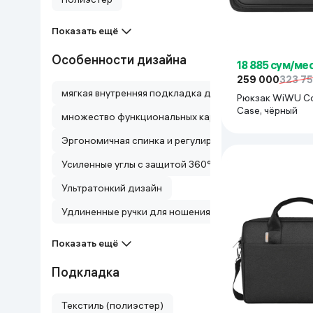
Показать ещё
Особенности дизайна
18 885 сум/ме
259 000
323 7
мягкая внутренняя подкладка для защиты от царапи
Рюкзак WiWU Co
Case, чёрный
множество функциональных карманов
Усиленные углы с защитой 360°, складная эргономич
Ультратонкий дизайн
Удлиненные ручки для ношения на плече, широко от
Показать ещё
Подкладка
Текстиль (полиэстер)