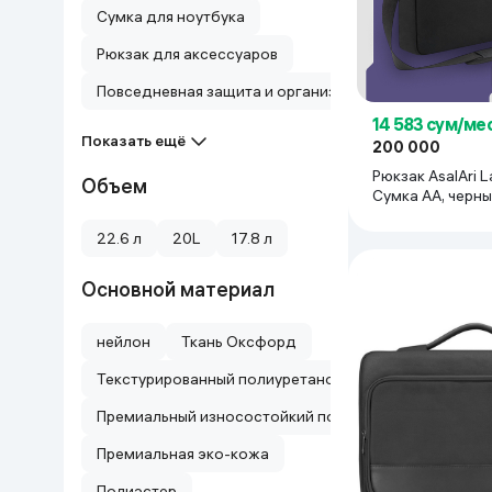
Сумка для ноутбука
Рюкзак для аксессуаров
Повседневная защита и организация аксессуаров
14 583 сум/ме
Показать ещё
200 000
Рюкзак AsalAri 
Объем
Сумка АА, черн
22.6 л
20L
17.8 л
Основной материал
нейлон
Ткань Оксфорд
Текстурированный полиуретановый материал + поли
Премиальный износостойкий полиэстер с водоотт
Премиальная эко-кожа
Полиэстер