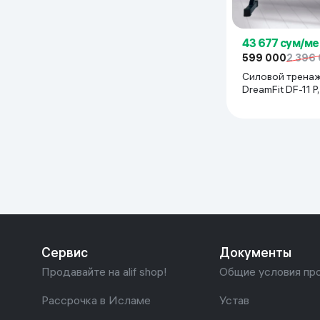
43 677 сум/ме
599 000
2 396
Силовой трена
DreamFit DF-11 P
Сервис
Документы
Продавайте на alif shop!
Общие условия пр
Рассрочка в Исламе
Устав