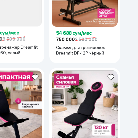
 сум/мес
54 688 сум/мес
0
9 500 000
750 000
2 500 000
тренажер Dreamfit
Скамья для тренировок
DF-HJ-B060, серый
Dreamfit DF-12P, чёрный