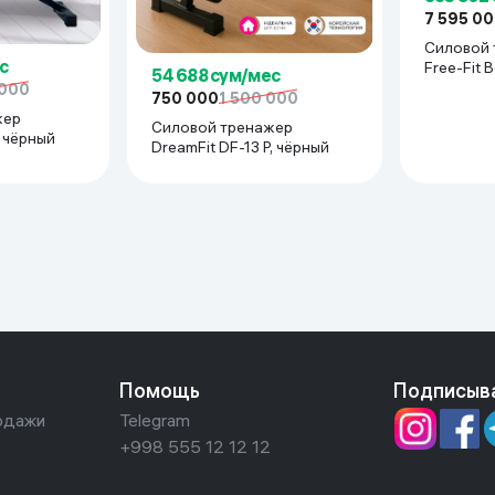
7 595 0
Силовой 
с
54 688 сум/мес
 000
750 000
1 500 000
жер
Силовой тренажер
, чёрный
DreamFit DF-13 P, чёрный
Помощь
Подписыв
одажи
Telegram
+998 555 12 12 12