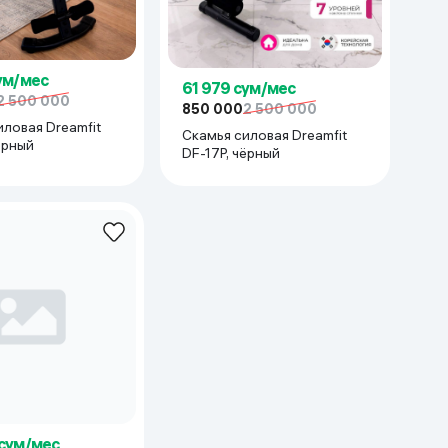
сум/мес
61 979 сум/мес
2 500 000
850 000
2 500 000
иловая Dreamfit
Скамья силовая Dreamfit
ёрный
DF-17P, чёрный
 сум/мес