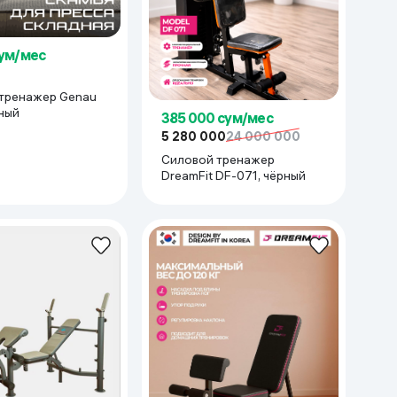
сум/мес
тренажер Genau
ный
385 000 сум/мес
5 280 000
24 000 000
Силовой тренажер
DreamFit DF-071, чёрный