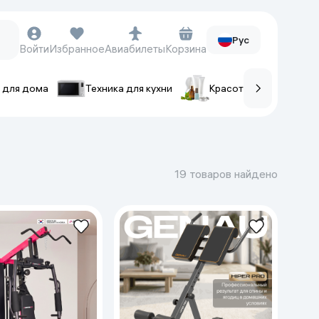
Рус
Войти
Избранное
Авиабилеты
Корзина
 для дома
Техника для кухни
Красота и уход
ов
Часы и аксессуары
Смарт-часы
19 товаров найдено
Наручные часы
Умные кольца
Фитнес-браслеты
Ремешки для часов
Фотоаппараты и видеокамеры
Фотоаппараты
Экшен-камеры