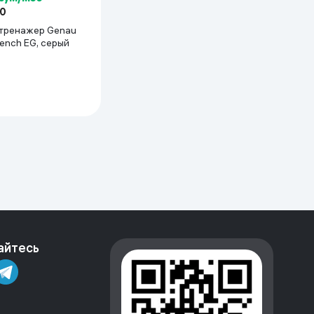
00
тренажер Genau
Free-Fit Bench EG, серый
айтесь