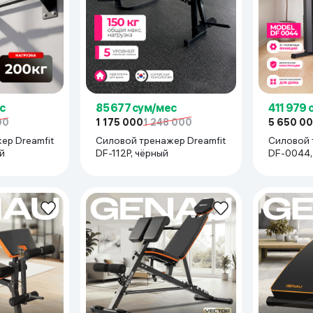
ьной реальности
с
85 677 сум/мес
411 979 
00
1 175 000
1 248 000
5 650 0
ер Dreamfit
Силовой тренажер Dreamfit
Силовой 
ый
DF-112P, чёрный
DF-0044,