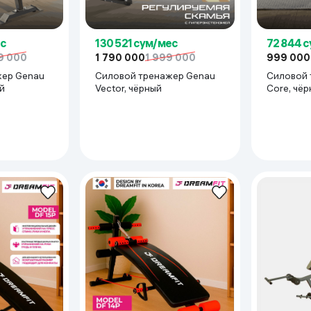
ес
130 521 сум/мес
72 844 
9 000
1 790 000
1 999 000
999 000
ая педаль
жер Genau
Силовой тренажер Genau
Силовой 
ый
Vector, чёрный
Core, чёр