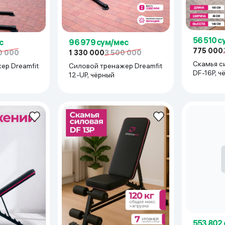
56 510 
с
96 979 сум/мес
775 000
0 000
1 330 000
3 500 000
Скамья с
ер Dreamfit
Силовой тренажер Dreamfit
DF-16P, ч
12-UP, чёрный
553 802