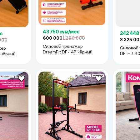
43 750 сум/мес
242 448
с
600 000
1 200 000
3 325 00
000
Силовой тренажер
Силовой 
жер
DreamFit DF-14P, чёрный
, чёрный