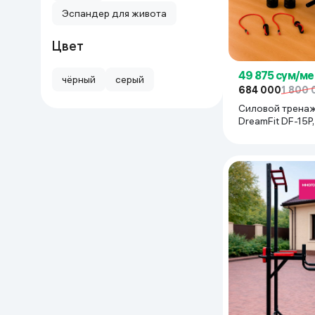
Эспандер для живота
Цвет
49 875 сум/ме
чёрный
серый
684 000
1 800 
Силовой трена
DreamFit DF-15P