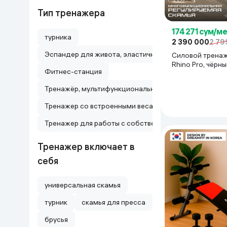
Тип тренажера
Дом и сад
174 271 сум/м
турника
Канцелярия
2 390 000
2 79
Эспандер для живота, эластичная, тяговая, пружинн
Силовой трена
Rhino Pro, чёрн
Бытовая химия
Фитнес-станция
Тренажёр, мультифункциональная скамья
Книги
Тренажер со встроенными весами
Одежда и Обувь
Тренажер для работы с собственным весом
Тренажер включает в
себя
универсальная скамья
турник
скамья для пресса
брусья