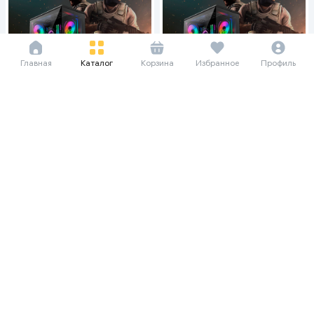
Главная
Каталог
Корзина
Избранное
Профиль
729 094 сум/мес
639 406 сум/мес
9 999 000
8 769 000
Системный блок BIKON i516-
Системный блок BIKON i516-
1024 / i5-12400F / 16 GB / SSD 1
1024 / i5-12400F / 16GB / SSD
TB / GTX 1660, чёрный
1024 GB / RX 580, чёрный