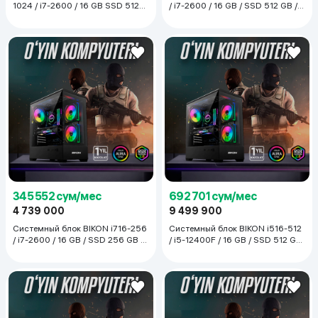
1024 / i7-2600 / 16 GB SSD 512
/ i7-2600 / 16 GB / SSD 512 GB /
GB / RX 580, чёрный
RX 580, чёрный
345 552 сум/мес
692 701 сум/мес
4 739 000
9 499 900
Системный блок BIKON i716-256
Системный блок BIKON i516-512
/ i7-2600 / 16 GB / SSD 256 GB /
/ i5-12400F / 16 GB / SSD 512 GB
RX 580, чёрный
/ GTX 1660, чёрный