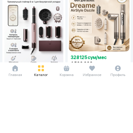
328 125 сум/мес
4 500 000
Стайлер Dreame Dazzle, серый
Главная
Каталог
Корзина
Избранное
Профиль
422 844 сум/мес
5 799 000
6 199 000
Стайлер Dreame AirStyle Pro Hi,
коричневый