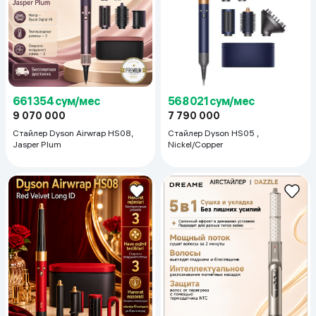
661 354 сум/мес
568 021 сум/мес
9 070 000
7 790 000
Стайлер Dyson Airwrap HS08,
Стайлер Dyson HS05 ,
Jasper Plum
Nickel/Copper