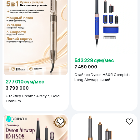
543 229 сум/мес
7 450 000
Стайлер Dyson HS05 Complete
Long Airwrap, синий
277 010 сум/мес
3 799 000
Стайлер Dreame AirStyle, Gold
Titanium