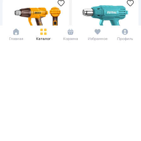
Главная
Каталог
Корзина
Избранное
Профиль
30 625 сум/мес
30 260 сум/мес
420 000
415 000
440 000
Фен строительный Ingco
Фен строительный TOTAL
HG200078, желтый
TB200365, зеленый