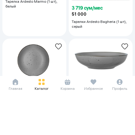
Тарелка Ardesto Marmo (1 шт),
белый
3 719 сум/мес
51 000
Тарелки Ardesto Bagheria (1 шт),
серый
2 844 сум/мес
3 573 сум/мес
Главная
Каталог
Корзина
Избранное
Профиль
39 000
49 000
Тарелки Ardesto Bagheria , серый
Тарелки Ardesto Bagheria (1 шт) ,
серый