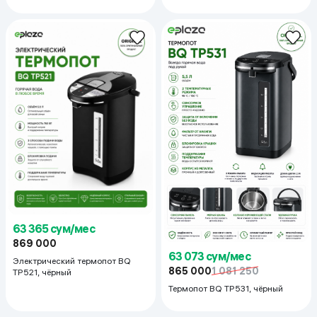
63 365 сум/мес
869 000
63 073 сум/мес
Электрический термопот BQ
865 000
1 081 250
TP521, чёрный
Термопот BQ TP531, чёрный