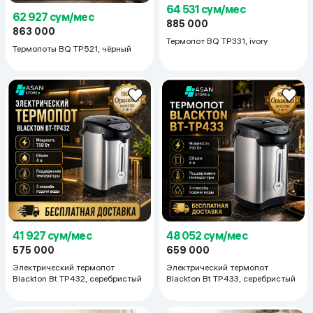
64 531 сум/мес
62 927 сум/мес
885 000
863 000
Термопот BQ TP331, ivory
Термопоты BQ TP521, чёрный
48 052 сум/мес
41 927 сум/мес
659 000
575 000
Электрический термопот
Электрический термопот
Blackton Bt TP433, серебристый
Blackton Bt TP432, серебристый