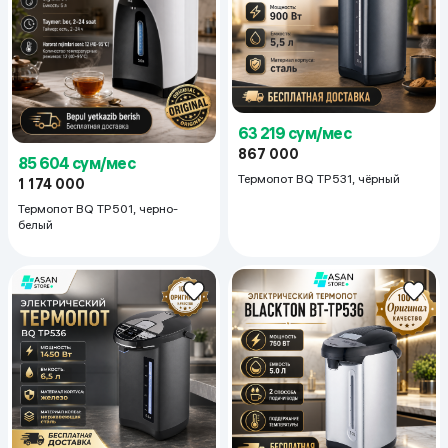
63 219 сум/мес
867 000
85 604 сум/мес
Термопот BQ TP531, чёрный
1 174 000
Термопот BQ TP501, черно-
белый