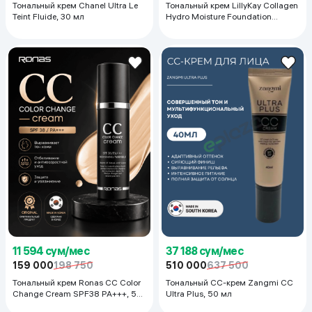
Тональный крем Chanel Ultra Le
Тональный крем LillyKay Collagen
Teint Fluide, 30 мл
Hydro Moisture Foundation
SPF50 PA+++, 100 мл
11 594 сум/мес
37 188 сум/мес
159 000
198 750
510 000
637 500
Тональный крем Ronas CC Color
Тональный CC-крем Zangmi CC
Change Cream SPF38 PA+++, 50
Ultra Plus, 50 мл
мл