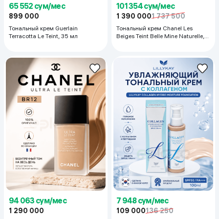
101 354 сум/мес
65 552 сум/мес
1 390 000
1 737 500
899 000
Тональный крем Chanel Les
Тональный крем Guerlain
Beiges Teint Belle Mine Naturelle,
Terracotta Le Teint, 35 мл
30 мл
94 063 сум/мес
7 948 сум/мес
1 290 000
109 000
136 250