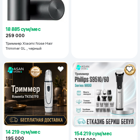
18 885 сум/мес
259 000
Триммер Xiaomi Nose Hair
Trimmer GL , черный
14 219 сум/мес
154 219 сум/мес
195 000
2 115 000