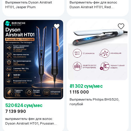
Выпрямитель Dyson Airstrait
Выпрямитель-фен для волос
HT01, Jasper Plum
Dyson Airstrait HT01, Red
Velvet/Gold
81 302 сум/мес
1 115 000
Выпрямитель Philips BHS520,
голубой
520 624 сум/мес
7 139 990
выпрямитель-фен для волос
Dyson Airstrait HT01, Prussian
Blue/Rich Copper