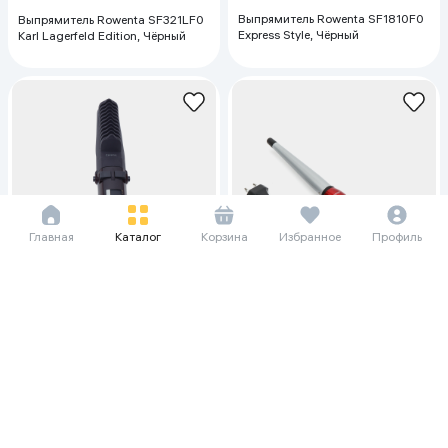
Выпрямитель Rowenta SF1810F0
Выпрямитель Rowenta SF321LF0
Express Style, Чёрный
Karl Lagerfeld Edition, Чёрный
Главная
Каталог
Корзина
Избранное
Профиль
53 270 сум/мес
102 443 сум/мес
730 563
1 404 928
Выпрямитель MAC MC-6660,
Выпрямитель MAC MC-3326,
чёрный
белый